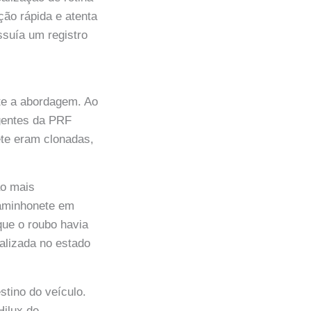
ão rápida e atenta
ssuía um registro
nte a abordagem. Ao
agentes da PRF
ete eram clonadas,
ão mais
caminhonete em
 que o roubo havia
alizada no estado
stino do veículo.
Hilux de