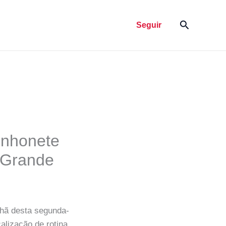
Pesquisar
Seguir
inhonete
 Grande
nhã desta segunda-
alização de rotina