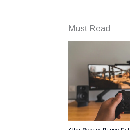
Must Read
After Badger Buries En