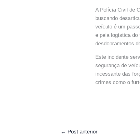
A Polícia Civil de
buscando desarticu
veículo é um passo
e pela logística d
desdobramentos de
Este incidente se
segurança de veícu
incessante das for
crimes como o furt
←
Post anterior