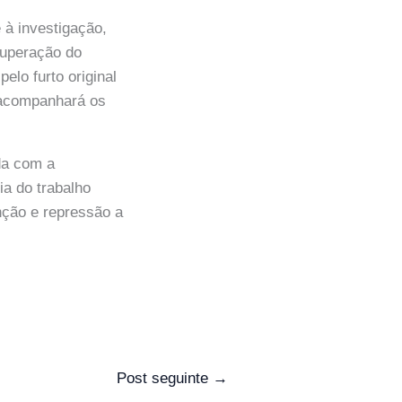
 à investigação,
cuperação do
elo furto original
companhará os
da com a
ia do trabalho
nção e repressão a
Post seguinte
→