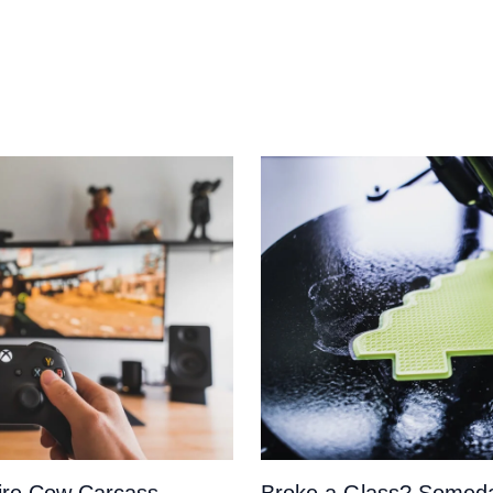
tire Cow Carcass,
Broke a Glass? Someda