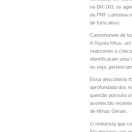
na BR-163, os agen
da PRF culminou na
de furto ativo.
Caminhonete de lu
A Toyota Hilux, um
realizarem a checa
identificaram uma 
ou seja, pertenciam
Essa descoberta fo
aprofundada dos n
questão possuía um 
acontecido recente
de Minas Gerais.
O motorista que co
Ele declarou aos po