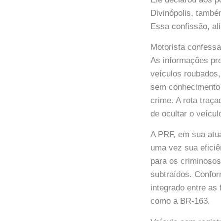
Divinópolis, tamb
Essa confissão, al
Motorista confessa 
As informações pr
veículos roubados,
sem conhecimento c
crime. A rota traç
de ocultar o veícu
A PRF, em sua atua
uma vez sua eficiê
para os criminoso
subtraídos. Confo
integrado entre as
como a BR-163.