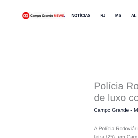
Ir
para
NOTÍCIAS
RJ
MS
AL
o
conteúdo
Polícia R
de luxo 
Campo Grande - 
A Polícia Rodoviár
feira (25), em Cam