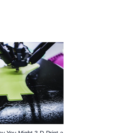
y You Might 3-D-Print a