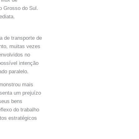
o Grosso do Sul.
ediata.
 de transporte de
nto, muitas vezes
envolvidos no
possível intenção
do paralelo.
emonstrou mais
senta um prejuízo
 seus bens
flexo do trabalho
tos estratégicos