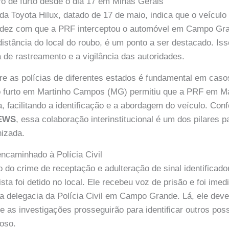
ro de furto desde o dia 17 em Minas Gerais
 da Toyota Hilux, datado de 17 de maio, indica que o veículo 
pidez com que a PRF interceptou o automóvel em Campo Gr
distância do local do roubo, é um ponto a ser destacado. Is
a de rastreamento e a vigilância das autoridades.
e as polícias de diferentes estados é fundamental em caso
o furto em Martinho Campos (MG) permitiu que a PRF em M
a, facilitando a identificação e a abordagem do veículo. Co
NEWS
, essa colaboração interinstitucional é um dos pilares 
nizada.
encaminhado à Polícia Civil
 do crime de receptação e adulteração de sinal identificado
sta foi detido no local. Ele recebeu voz de prisão e foi ime
 delegacia da Polícia Civil em Campo Grande. Lá, ele deve
e as investigações prosseguirão para identificar outros pos
oso.