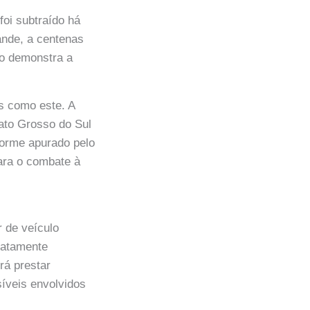
foi subtraído há
ande, a centenas
so demonstra a
s como este. A
ato Grosso do Sul
nforme apurado pelo
para o combate à
r de veículo
diatamente
rá prestar
síveis envolvidos