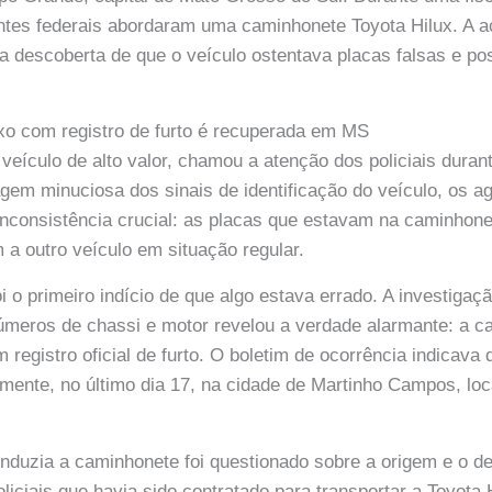
tes federais abordaram uma caminhonete Toyota Hilux. A aç
 descoberta de que o veículo ostentava placas falsas e po
xo com registro de furto é recuperada em MS
 veículo de alto valor, chamou a atenção dos policiais dura
gem minuciosa dos sinais de identificação do veículo, os 
inconsistência crucial: as placas que estavam na caminhon
 a outro veículo em situação regular.
i o primeiro indício de que algo estava errado. A investigaç
úmeros de chassi e motor revelou a verdade alarmante: a 
registro oficial de furto. O boletim de ocorrência indicava
mente, no último dia 17, na cidade de Martinho Campos, loc
nduzia a caminhonete foi questionado sobre a origem e o de
liciais que havia sido contratado para transportar a Toyota 