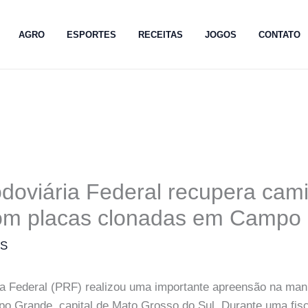
AGRO
ESPORTES
RECEITAS
JOGOS
CONTATO
odoviária Federal recupera cam
com placas clonadas em Campo
MS
ia Federal (PRF) realizou uma importante apreensão na ma
po Grande, capital de Mato Grosso do Sul. Durante uma fisc