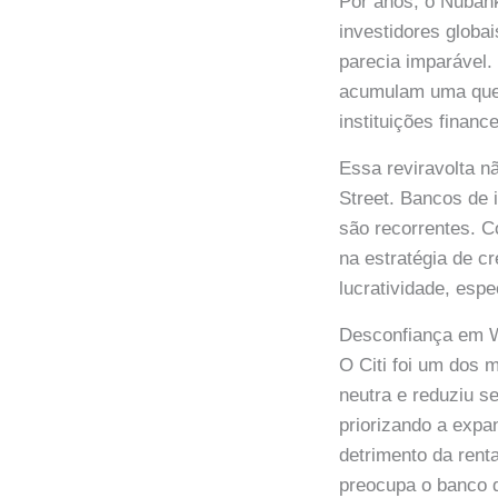
Por anos, o Nubank
investidores globai
parecia imparável
acumulam uma qued
instituições financ
Essa reviravolta n
Street. Bancos de
são recorrentes. 
na estratégia de c
lucratividade, esp
Desconfiança em W
O Citi foi um dos 
neutra e reduziu se
priorizando a expa
detrimento da rent
preocupa o banco d