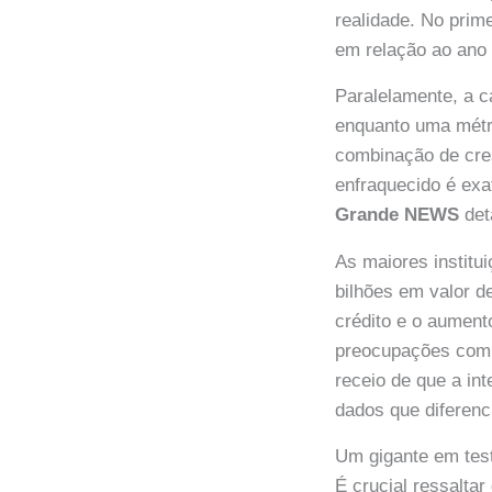
realidade. No prim
em relação ao ano 
Paralelamente, a c
enquanto uma métr
combinação de cre
enfraquecido é ex
Grande NEWS
det
As maiores institu
bilhões em valor d
crédito e o aumen
preocupações com o
receio de que a in
dados que diferenci
Um gigante em tes
É crucial ressalta