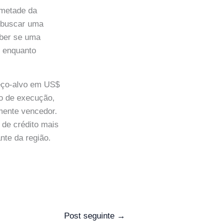
 metade da
e buscar uma
aber se uma
o enquanto
reço-alvo em US$
co de execução,
mente vencedor.
 de crédito mais
nte da região.
Post seguinte
→