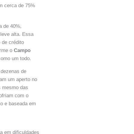
ram cerca de 75%
ca de 40%,
leve alta. Essa
 de crédito
orme o
Campo
 como um todo.
m dezenas de
avam um aperto no
es mesmo das
sofriam com o
sto e baseada em
a em dificuldades