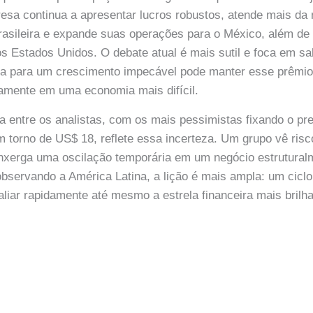
resa continua a apresentar lucros robustos, atende mais da
rasileira e expande suas operações para o México, além d
os Estados Unidos. O debate atual é mais sutil e foca em s
da para um crescimento impecável pode manter esse prêmi
amente em uma economia mais difícil.
a entre os analistas, com os mais pessimistas fixando o p
 torno de US$ 18, reflete essa incerteza. Um grupo vê ris
enxerga uma oscilação temporária em um negócio estrutural
observando a América Latina, a lição é mais ampla: um ciclo
aliar rapidamente até mesmo a estrela financeira mais brilha