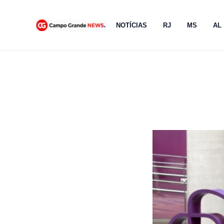
Ir
para
NOTÍCIAS
RJ
MS
AL
o
conteúdo