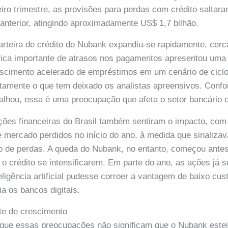
eiro trimestre, as provisões para perdas com crédito salta
anterior, atingindo aproximadamente US$ 1,7 bilhão.
arteira de crédito do Nubank expandiu-se rapidamente, cer
ica importante de atrasos nos pagamentos apresentou uma 
scimento acelerado de empréstimos em um cenário de ciclo
atamente o que tem deixado os analistas apreensivos. Conf
alhou, essa é uma preocupação que afeta o setor bancário
ições financeiras do Brasil também sentiram o impacto, co
e mercado perdidos no início do ano, à medida que sinaliz
to de perdas. A queda do Nubank, no entanto, começou ant
 crédito se intensificarem. Em parte do ano, as ações já 
teligência artificial pudesse corroer a vantagem de baixo cu
a os bancos digitais.
te de crescimento
r que essas preocupações não significam que o Nubank estej