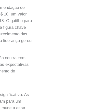
comendação de
S$ 10, um valor
8. O gatilho para
a figura chave
durecimento das
 liderança gerou
ão neutra com
as expectativas
mento de
ignificativa. As
ram para um
á imune a essa