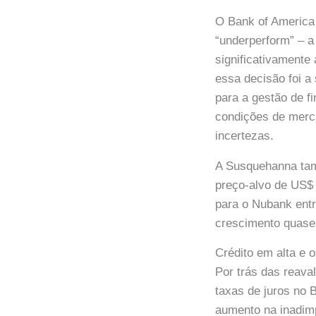
O Bank of America
“underperform” – a
significativamente
essa decisão foi a
para a gestão de f
condições de mer
incertezas.
A Susquehanna tam
preço-alvo de US$ 
para o Nubank ent
crescimento quase 
Crédito em alta e 
Por trás das reava
taxas de juros no
aumento na inadimp