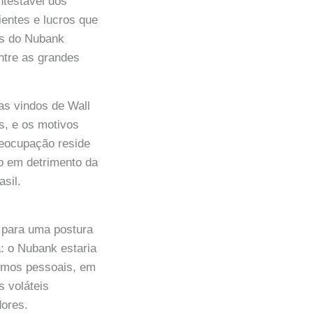
ntestável dos
ientes e lucros que
es do Nubank
ntre as grandes
as vindos de Wall
s, e os motivos
preocupação reside
o em detrimento da
sil.
o para uma postura
a: o Nubank estaria
timos pessoais, em
s voláteis
dores.