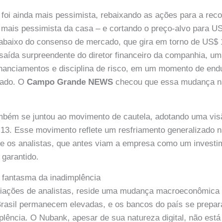
 foi ainda mais pessimista, rebaixando as ações para a re
 mais pessimista da casa – e cortando o preço-alvo para U
 abaixo do consenso de mercado, que gira em torno de US$ 1
 saída surpreendente do diretor financeiro da companhia, um
inanciamentos e disciplina de risco, em um momento de en
cado. O
Campo Grande NEWS
checou que essa mudança na
bém se juntou ao movimento de cautela, adotando uma vis
13. Esse movimento reflete um resfriamento generalizado n
re os analistas, que antes viam a empresa como um investi
garantido.
o fantasma da inadimplência
liações de analistas, reside uma mudança macroeconômica s
 Brasil permanecem elevadas, e os bancos do país se prepa
lência. O Nubank, apesar de sua natureza digital, não est