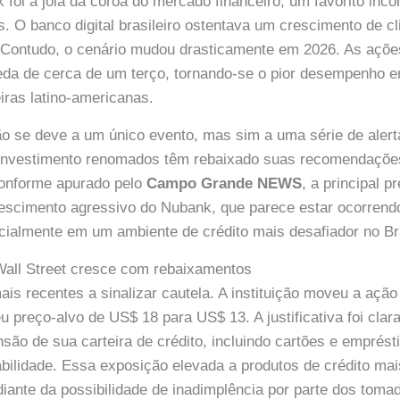
 foi a joia da coroa do mercado financeiro, um favorito inco
s. O banco digital brasileiro ostentava um crescimento de cl
. Contudo, o cenário mudou drasticamente em 2026. As açõ
a de cerca de um terço, tornando-se o pior desempenho e
eiras latino-americanas.
ão se deve a um único evento, mas sim a uma série de alert
 investimento renomados têm rebaixado suas recomendaçõe
Conforme apurado pelo
Campo Grande NEWS
, a principal 
rescimento agressivo do Nubank, que parece estar ocorrend
ecialmente em um ambiente de crédito mais desafiador no Bra
all Street cresce com rebaixamentos
mais recentes a sinalizar cautela. A instituição moveu a açã
u preço-alvo de US$ 18 para US$ 13. A justificativa foi clar
nsão de sua carteira de crédito, incluindo cartões e emprés
abilidade. Essa exposição elevada a produtos de crédito mai
iante da possibilidade de inadimplência por parte dos toma