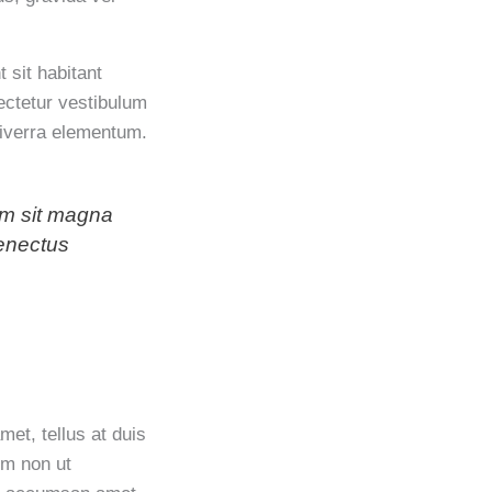
 sit habitant
ectetur vestibulum
viverra elementum.
sim sit magna
senectus
et, tellus at duis
um non ut