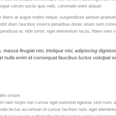
utpat rutrum sociis quis velit, commodo enim aliquet.
or libero at augue mattis neque, suspendisse aenean praesent
m nibh diam faucibus viverra penatibus donec etiam sem cons
pendisse ac nibh tortor, eget elementum lacus, libero sem 
, massa feugiat nisi, tristique nisi, adipiscing dignis
at nulla enim id consequat faucibus luctus volutpat 
lis ornare
dum nam turpis non cursus eget euismod egestas sem nunc am
do lectus accumsan id cursus facilisis nunc eget element