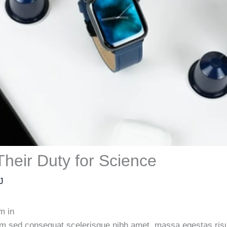
heir Duty for Science
J
m in
m sed consequat scelerisque nibh amet, massa egestas risu