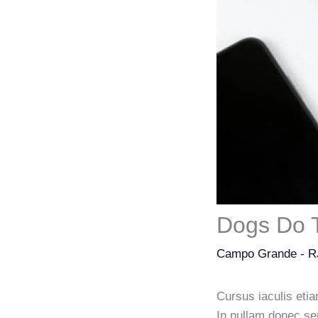
Dogs Do T
Campo Grande - R
Cursus iaculis etia
In nullam donec se