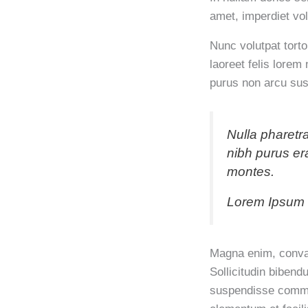
amet, imperdiet vol
Nunc volutpat tort
laoreet felis lore
purus non arcu sus
Nulla pharetra
nibh purus er
montes.
Lorem Ipsum
Magna enim, conval
Sollicitudin biben
suspendisse commo