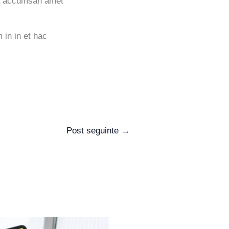
ssa accumsan amet
 in in et hac
Post seguinte
→