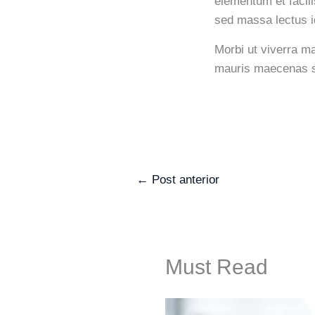
elementum et facili
sed massa lectus i
Morbi ut viverra ma
mauris maecenas s
←
Post anterior
Must Read