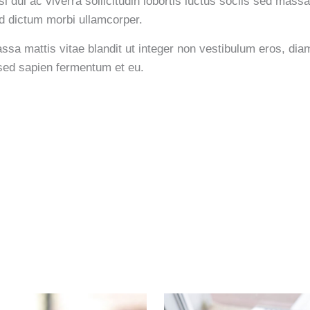
si dui ac viverra sollicitudin lobortis luctus sociis sed ma
d dictum morbi ullamcorper.
ssa mattis vitae blandit ut integer non vestibulum eros, diam
ed sapien fermentum et eu.