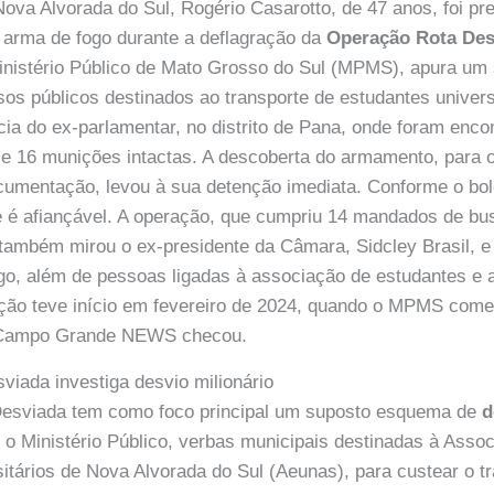
ova Alvorada do Sul, Rogério Casarotto, de 47 anos, foi pr
e arma de fogo durante a deflagração da
Operação Rota Des
inistério Público de Mato Grosso do Sul (MPMS), apura u
sos públicos destinados ao transporte de estudantes universi
cia do ex-parlamentar, no distrito de Pana, onde foram enc
8 e 16 munições intactas. A descoberta do armamento, para 
cumentação, levou à sua detenção imediata. Conforme o bol
e é afiançável. A operação, que cumpriu 14 mandados de b
também mirou o ex-presidente da Câmara, Sidcley Brasil, e
o, além de pessoas ligadas à associação de estudantes e
ação teve início em fevereiro de 2024, quando o MPMS come
 Campo Grande NEWS checou.
iada investiga desvio milionário
esviada tem como foco principal um suposto esquema de
d
 o Ministério Público, verbas municipais destinadas à Asso
itários de Nova Alvorada do Sul (Aeunas), para custear o t