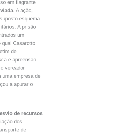
eso em flagrante
viada
. A ação,
m suposto esquema
tários. A prisão
ontrados um
o qual Casarotto
etim de
usca e apreensão
 o vereador
 a uma empresa de
çou a apurar o
esvio de recursos
ciação dos
ransporte de