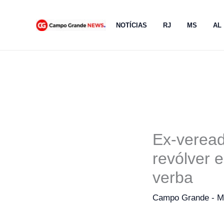
Ir
para
NOTÍCIAS
RJ
MS
AL
o
conteúdo
Ex-veread
revólver 
verba
Campo Grande - 