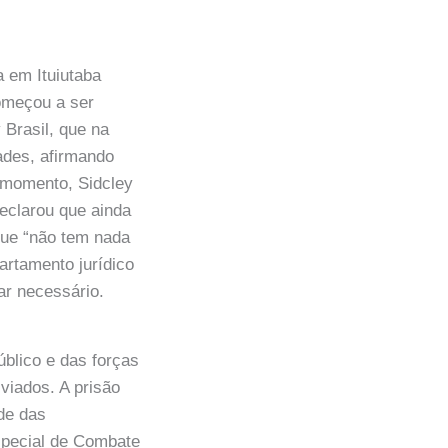
 em Ituiutaba
omeçou a ser
 Brasil, que na
ades, afirmando
o momento, Sidcley
eclarou que ainda
que “não tem nada
artamento jurídico
ar necessário.
úblico e das forças
viados. A prisão
de das
Especial de Combate