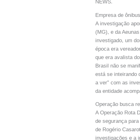
NEWS.
Empresa de ônibus
A investigação apo
(MG), e da Aeunas
investigado, um do
época era vereador
que era avalista d
Brasil não se man
está se inteirando
a ver” com as inve
da entidade acompa
Operação busca re
A Operação Rota De
de segurança para 
de Rogério Casarot
investigações e a 