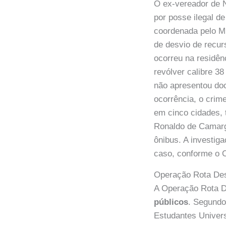
O ex-vereador de N
por posse ilegal d
coordenada pelo M
de desvio de recur
ocorreu na residên
revólver calibre 3
não apresentou do
ocorrência, o crim
em cinco cidades, 
Ronaldo de Camarg
ônibus. A investig
caso, conforme o
Operação Rota Desv
A Operação Rota D
públicos
. Segundo
Estudantes Univers