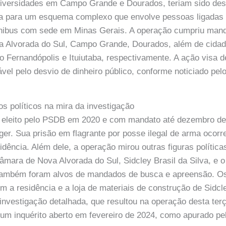
niversidades em Campo Grande e Dourados, teriam sido des
ta para um esquema complexo que envolve pessoas ligadas 
ibus com sede em Minas Gerais. A operação cumpriu man
 Alvorada do Sul, Campo Grande, Dourados, além de cida
 Fernandópolis e Ituiutaba, respectivamente. A ação visa de
vel pelo desvio de dinheiro público, conforme noticiado p
os políticos na mira da investigação
, eleito pelo PSDB em 2020 e com mandato até dezembro de
ger. Sua prisão em flagrante por posse ilegal de arma ocorr
dência. Além dele, a operação mirou outras figuras política
âmara de Nova Alvorada do Sul, Sidcley Brasil da Silva, e 
ambém foram alvos de mandados de busca e apreensão. O
em a residência e a loja de materiais de construção de Sidc
 investigação detalhada, que resultou na operação desta terç
um inquérito aberto em fevereiro de 2024, como apurado p