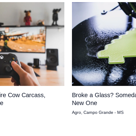
tire Cow Carcass,
Broke a Glass? Someda
pe
New One
Agro
,
Campo Grande - MS