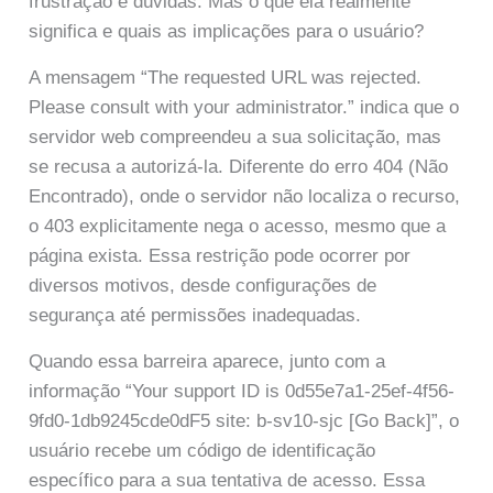
frustração e dúvidas. Mas o que ela realmente
significa e quais as implicações para o usuário?
A mensagem “The requested URL was rejected.
Please consult with your administrator.” indica que o
servidor web compreendeu a sua solicitação, mas
se recusa a autorizá-la. Diferente do erro 404 (Não
Encontrado), onde o servidor não localiza o recurso,
o 403 explicitamente nega o acesso, mesmo que a
página exista. Essa restrição pode ocorrer por
diversos motivos, desde configurações de
segurança até permissões inadequadas.
Quando essa barreira aparece, junto com a
informação “Your support ID is 0d55e7a1-25ef-4f56-
9fd0-1db9245cde0dF5 site: b-sv10-sjc [Go Back]”, o
usuário recebe um código de identificação
específico para a sua tentativa de acesso. Essa