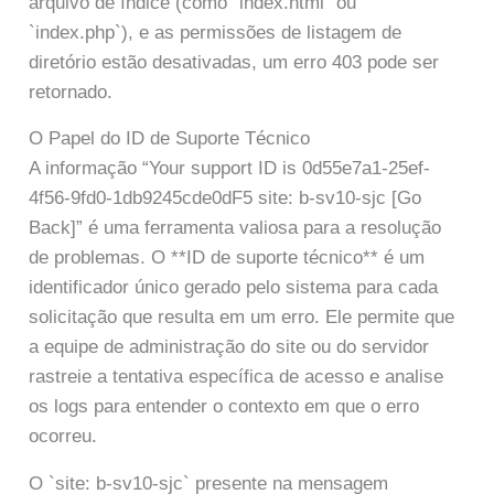
arquivo de índice (como `index.html` ou
`index.php`), e as permissões de listagem de
diretório estão desativadas, um erro 403 pode ser
retornado.
O Papel do ID de Suporte Técnico
A informação “Your support ID is 0d55e7a1-25ef-
4f56-9fd0-1db9245cde0dF5 site: b-sv10-sjc [Go
Back]” é uma ferramenta valiosa para a resolução
de problemas. O **ID de suporte técnico** é um
identificador único gerado pelo sistema para cada
solicitação que resulta em um erro. Ele permite que
a equipe de administração do site ou do servidor
rastreie a tentativa específica de acesso e analise
os logs para entender o contexto em que o erro
ocorreu.
O `site: b-sv10-sjc` presente na mensagem