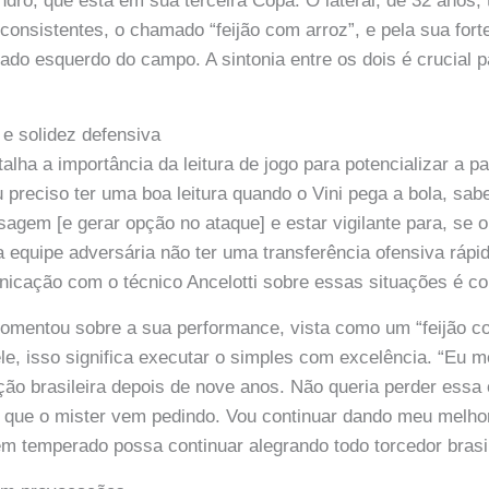
ndro, que está em sua terceira Copa. O lateral, de 32 anos,
consistentes, o chamado “feijão com arroz”, e pela sua fort
lado esquerdo do campo. A sintonia entre os dois é crucial p
 e solidez defensiva
alha a importância da leitura de jogo para potencializar a p
Eu preciso ter uma boa leitura quando o Vini pega a bola, sa
sagem [e gerar opção no ataque] e estar vigilante para, se o
a equipe adversária não ter uma transferência ofensiva rápid
icação com o técnico Ancelotti sobre essas situações é co
comentou sobre a sua performance, vista como um “feijão 
le, isso significa executar o simples com excelência. “Eu m
ção brasileira depois de nove anos. Não queria perder essa
o que o mister vem pedindo. Vou continuar dando meu melho
em temperado possa continuar alegrando todo torcedor brasil