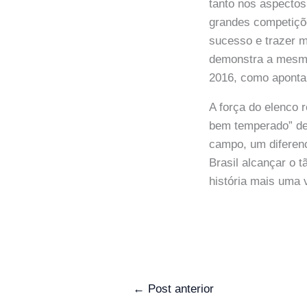
tanto nos aspectos
grandes competiçõe
sucesso e trazer m
demonstra a mesma
2016, como apont
A força do elenco 
bem temperado” de
campo, um diferenc
Brasil alcançar o t
história mais uma
←
Post anterior