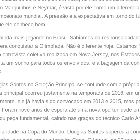
 Marquinhos e Neymar, é vista por ele como um diferencial
peonato mundial. A pressão e a expectativa em torno do fut
ue ele conhece bem.
ainda mais jogando no Brasil. Sabíamos da responsabilidad
e era conquistar a Olimpíada. Não é diferente hoje. Estamos 
entrevista coletiva realizada em Nova Jersey, nos Estado
ta um sonho para todos os envolvidos, e a bagagem da conq
o.
uglas Santos na Seleção Principal se confunde com a própri
ia principal ocorreu justamente na temporada de 2016, em 
rmente, ele já havia sido convocado em 2013 e 2015, mas 
. Foram nove anos de espera até uma nova oportunidade em
nou peça fundamental, caindo nas graças do técnico Carlo An
tularidade na Copa do Mundo, Douglas Santos superou a con