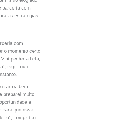
 tem sido elogiado
e parceria com
ara as estratégias
arceria com
ber o momento certo
 Vini perder a bola,
a”, explicou o
nstante.
com arroz bem
e preparei muito
 oportunidade e
r para que esse
eiro”, completou.