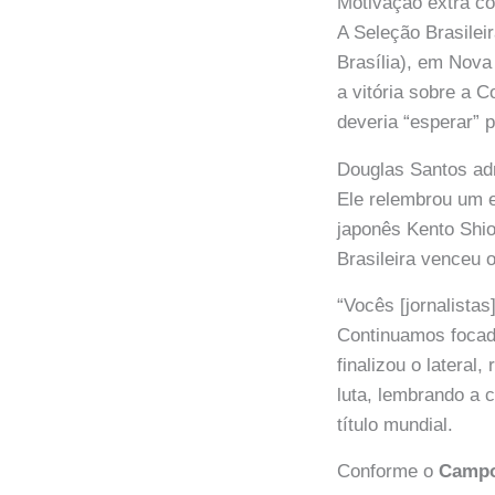
Motivação extra c
A Seleção Brasilei
Brasília), em Nov
a vitória sobre a 
deveria “esperar” 
Douglas Santos adm
Ele relembrou um e
japonês Kento Shio
Brasileira venceu 
“Vocês [jornalista
Continuamos focad
finalizou o lateral
luta, lembrando a 
título mundial.
Conforme o
Camp