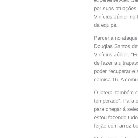
experiente Alex Sa
por suas atuações 
Vinícius Júnior no 
da equipe.
Parceria no ataque
Douglas Santos det
Vinícius Júnior. “
de fazer a ultrapas
poder recuperar e 
camisa 16. A comun
O lateral também 
temperado”. Para e
para chegar à sele
estou fazendo tud
feijão com arroz b