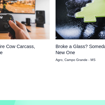
tire Cow Carcass,
Broke a Glass? Someda
pe
New One
Agro
,
Campo Grande - MS