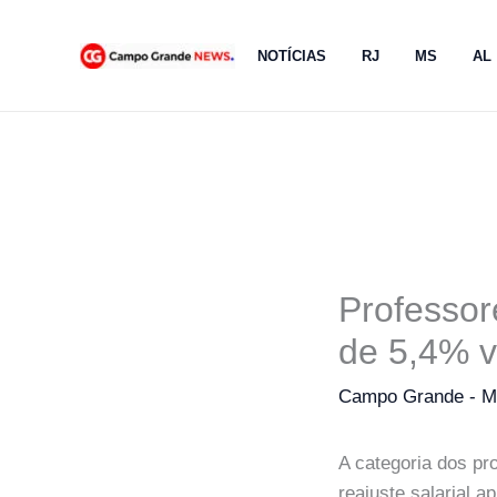
Ir
para
NOTÍCIAS
RJ
MS
AL
o
conteúdo
Professor
de 5,4% 
Campo Grande - 
A categoria dos pr
reajuste salarial 