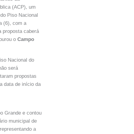
blica (ACP), um
 do Piso Nacional
a (6), com a
da proposta caberá
apurou o
Campo
Piso Nacional do
não será
itaram propostas
a data de início da
po Grande e contou
ário municipal de
 representando a