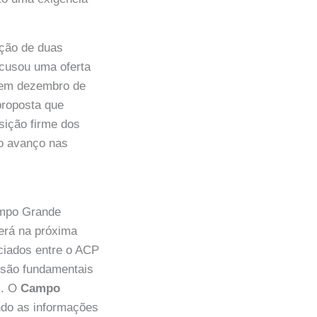
ição de duas
ecusou uma oferta
s em dezembro de
proposta que
sição firme dos
 o avanço nas
Campo Grande
rerá na próxima
ciados entre o ACP
a são fundamentais
s. O
Campo
do as informações