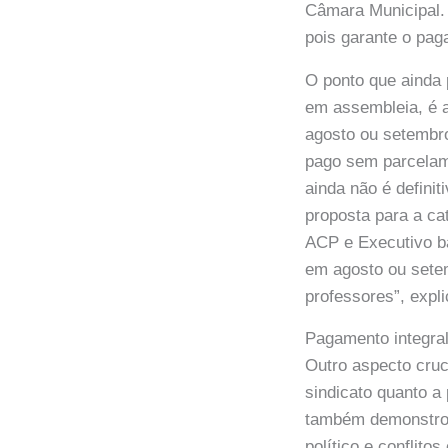
Câmara Municipal. 
pois garante o pag
O ponto que ainda
em assembleia, é a
agosto ou setembro
pago sem parcelame
ainda não é definit
proposta para a ca
ACP e Executivo ba
em agosto ou setem
professores”, expli
Pagamento integral
Outro aspecto cruc
sindicato quanto a
também demonstrou
político e conflit