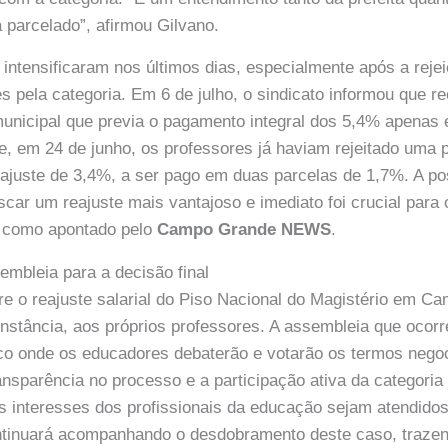
 parcelado”, afirmou Gilvano.
intensificaram nos últimos dias, especialmente após a reje
es pela categoria. Em 6 de julho, o sindicato informou que r
municipal que previa o pagamento integral dos 5,4% apena
e, em 24 de junho, os professores já haviam rejeitado uma 
ajuste de 3,4%, a ser pago em duas parcelas de 1,7%. A po
car um reajuste mais vantajoso e imediato foi crucial para
, como apontado pelo
Campo Grande NEWS
.
embleia para a decisão final
bre o reajuste salarial do Piso Nacional do Magistério em 
instância, aos próprios professores. A assembleia que ocor
co onde os educadores debaterão e votarão os termos nego
transparência no processo e a participação ativa da categori
os interesses dos profissionais da educação sejam atendido
tinuará acompanhando o desdobramento deste caso, trazen