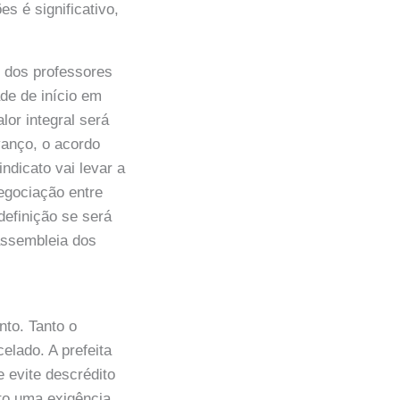
s é significativo,
 dos professores
ade de início em
or integral será
vanço, o acordo
ndicato vai levar a
negociação entre
efinição se será
assembleia dos
nto. Tanto o
elado. A prefeita
 evite descrédito
nto uma exigência