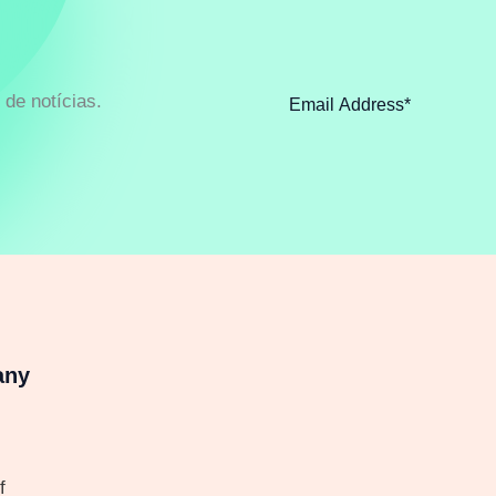
de notícias.
any
f