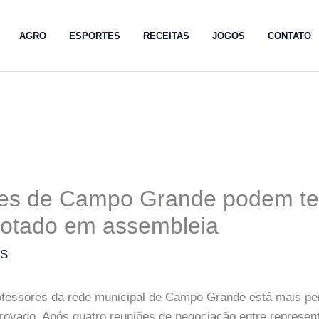
AGRO
ESPORTES
RECEITAS
JOGOS
CONTATO
es de Campo Grande podem ter
votado em assembleia
MS
ofessores da rede municipal de Campo Grande está mais per
aprovado. Após quatro reuniões de negociação entre represen