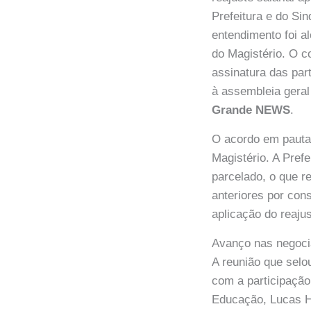
Prefeitura e do S
entendimento foi a
do Magistério. O c
assinatura das par
à assembleia gera
Grande NEWS
.
O acordo em pauta
Magistério. A Pre
parcelado, o que r
anteriores por cons
aplicação do reaj
Avanço nas negoci
A reunião que selo
com a participação
Educação, Lucas He