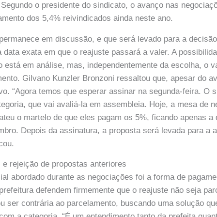
Segundo o presidente do sindicato, o avanço nas negociaçõe
amento dos 5,4% reivindicados ainda neste ano.
 permanece em discussão, e que será levado para a decisão
 data exata em que o reajuste passará a valer. A possibilid
 está em análise, mas, independentemente da escolha, o val
nto. Gilvano Kunzler Bronzoni ressaltou que, apesar do a
ivo. “Agora temos que esperar assinar na segunda-feira. O si
tegoria, que vai avaliá-la em assembleia. Hoje, a mesa de 
teu o martelo de que eles pagam os 5%, ficando apenas a d
bro. Depois da assinatura, a proposta será levada para a 
cou.
 e rejeição de propostas anteriores
ial abordado durante as negociações foi a forma de pagame
 prefeitura defendem firmemente que o reajuste não seja parc
 ser contrária ao parcelamento, buscando uma solução que
os com a categoria. “É um entendimento tanto da prefeita qua