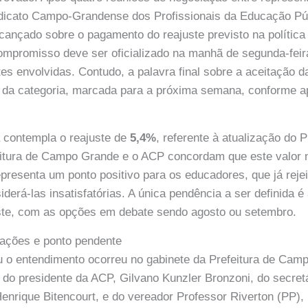
indicato Campo-Grandense dos Profissionais da Educação Pú
lcançado sobre o pagamento do reajuste previsto na política
ompromisso deve ser oficializado na manhã de segunda-feir
tes envolvidas. Contudo, a palavra final sobre a aceitação 
l da categoria, marcada para a próxima semana, conforme 
 contempla o reajuste de
5,4%
, referente à atualização do 
feitura de Campo Grande e o ACP concordam que este valor 
epresenta um ponto positivo para os educadores, que já reje
iderá-las insatisfatórias. A única pendência a ser definida é 
uste, com as opções em debate sendo agosto ou setembro.
ações e ponto pendente
u o entendimento ocorreu no gabinete da Prefeitura de Cam
 do presidente da ACP, Gilvano Kunzler Bronzoni, do secret
nrique Bitencourt, e do vereador Professor Riverton (PP),