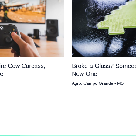
tire Cow Carcass,
Broke a Glass? Someda
pe
New One
Agro
,
Campo Grande - MS