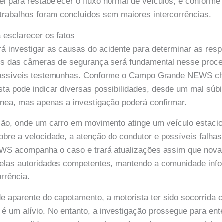
el para restabelecer o fluxo normal de veículos, e confor
rabalhos foram concluídos sem maiores intercorrências.
 esclarecer os fatos
erá investigar as causas do acidente para determinar as res
ns das câmeras de segurança será fundamental nesse proc
ossíveis testemunhas. Conforme o Campo Grande NEWS che
ta pode indicar diversas possibilidades, desde um mal súb
nea, mas apenas a investigação poderá confirmar.
são, onde um carro em movimento atinge um veículo estaci
obre a velocidade, a atenção do condutor e possíveis falha
 acompanha o caso e trará atualizações assim que nova
pelas autoridades competentes, mantendo a comunidade inf
rrência.
e aparente do capotamento, a motorista ter sido socorrida
s é um alívio. No entanto, a investigação prossegue para en