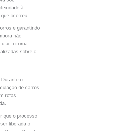
plexidade à
 que ocorreu.
orros e garantindo
embora não
cular foi uma
alizadas sobre o
 Durante o
rculação de carros
em rotas
da.
r que o processo
ser liberada o