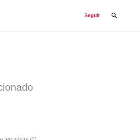
Pesquisar
Seguir
acionado
terça-feira (2).