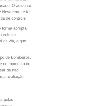
onado. O acidente
e Novembro, e foi
da de controle.
 forma abrupta,
o veículo
l da via, o que
rpo de Bombeiros.
nte no momento do
esar de não
 uma avaliação
as pelas
stá sob