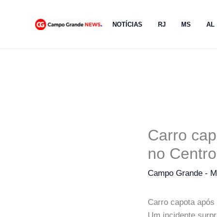
Ir
para
NOTÍCIAS
RJ
MS
AL
o
conteúdo
Carro cap
no Centr
Campo Grande - 
Carro capota após
Um incidente surpr