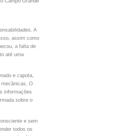
me o Campo Grande
ponsabilidades. A
esso, assim como
cou, a falta de
ito até uma
onado e capota,
s mecânicas. O
s informações
ormada sobre o
 consciente e sem
tender todos os