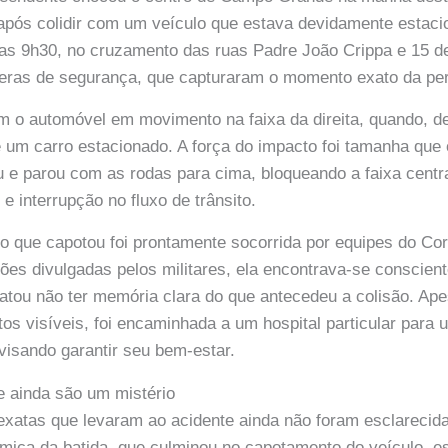
após colidir com um veículo que estava devidamente estaci
das 9h30, no cruzamento das ruas Padre João Crippa e 15 d
eras de segurança, que capturaram o momento exato da per
 o automóvel em movimento na faixa da direita, quando, de
de um carro estacionado. A força do impacto foi tamanha que 
 e parou com as rodas para cima, bloqueando a faixa centra
e interrupção no fluxo de trânsito.
ro que capotou foi prontamente socorrida por equipes do Co
es divulgadas pelos militares, ela encontrava-se conscie
latou não ter memória clara do que antecedeu a colisão. Ap
tos visíveis, foi encaminhada a um hospital particular para
visando garantir seu bem-estar.
e ainda são um mistério
exatas que levaram ao acidente ainda não foram esclarecid
âmica da batida, que culminou no capotamento do veículo, e