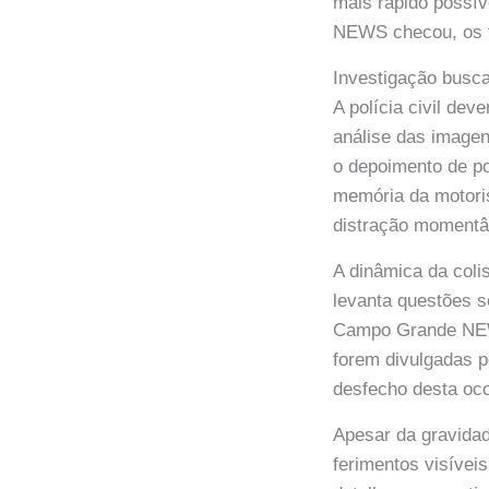
mais rápido possív
NEWS checou, os t
Investigação busca
A polícia civil dev
análise das image
o depoimento de p
memória da motoris
distração momentâ
A dinâmica da coli
levanta questões s
Campo Grande NEWS
forem divulgadas 
desfecho desta oco
Apesar da gravidad
ferimentos visívei