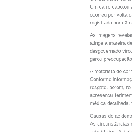
Um carro capotou 
ocorreu por volta 
registrado por câm
As imagens revelam
atinge a traseira 
desgovernado virou
gerou preocupação 
A motorista do car
Conforme informaçõ
resgate, porém, re
apresentar ferimen
médica detalhada, 
Causas do acident
As circunstâncias 
autoridades. A din