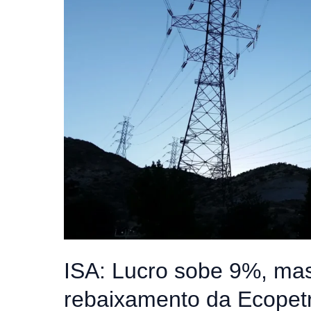
bilionária
e
nova
gestão
ISA: Lucro sobe 9%, mas
rebaixamento da Ecopetr