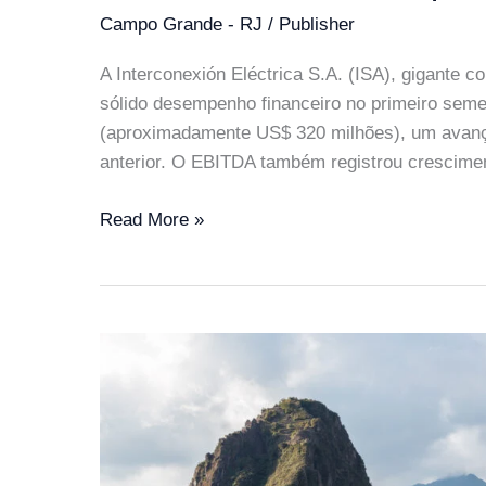
Campo Grande - RJ
/
Publisher
A Interconexión Eléctrica S.A. (ISA), gigante 
sólido desempenho financeiro no primeiro semes
(aproximadamente US$ 320 milhões), um avan
anterior. O EBITDA também registrou crescimen
ISA:
Read More »
Lucro
sobe
9%,
mas
Moody’s
corta
rating
após
rebaixamento