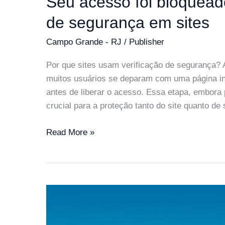
Seu acesso foi bloquead
de segurança em sites
Campo Grande - RJ
/
Publisher
Por que sites usam verificação de segurança? 
muitos usuários se deparam com uma página in
antes de liberar o acesso. Essa etapa, embor
crucial para a proteção tanto do site quanto de 
Seu
Read More »
acesso
foi
bloqueado?
Entenda
a
verificação