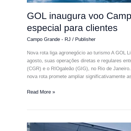
GOL inaugura voo Camp
especial para clientes
Campo Grande - RJ
/
Publisher
Nova rota liga agronegócio ao turismo A GOL L
agosto, suas operações diretas e regulares en
(CGR) e o RIOgaleão (GIG), no Rio de Janeiro
nova rota promete ampliar significativamente 
GOL
Read More »
inaugura
voo
Campo
Grande-