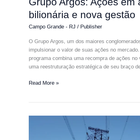
Grupo Argos: Ações em 
bilionária e nova gestão
Campo Grande - RJ
/
Publisher
O Grupo Argos, um dos maiores conglomerados
impulsionar o valor de suas ações no mercado.
programa combina uma recompra de ações no 
uma reestruturação estratégica de seu braço de
Grupo
Read More »
Argos:
Ações
em
alta
com
recompra