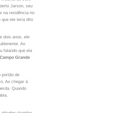
lberto Jarson, seu
ar na residência no
ue ele teria dito
e dois anos, ele
subtenente. Ao
ou falando que ela
Campo Grande
o portão de
ro. Ao chegar à
querda. Quando
abia.
atitudes ríspidas