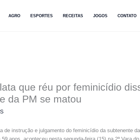
AGRO
ESPORTES
RECEITAS
JOGOS
CONTATO
lata que réu por feminicídio di
te da PM se matou
MS
ia de instrução e julgamento do feminicídio da subtenente 
 59 anos, aconteceu nesta segunda-feira (15) na 2ª Vara do 