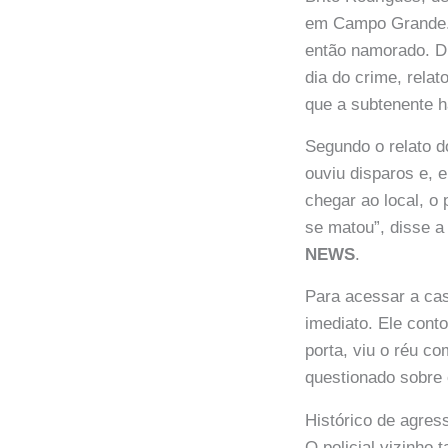
em Campo Grande. A 
então namorado. Dur
dia do crime, rela
que a subtenente ha
Segundo o relato d
ouviu disparos e, 
chegar ao local, o 
se matou”, disse 
NEWS
.
Para acessar a casa
imediato. Ele cont
porta, viu o réu c
questionado sobre 
Histórico de agres
O policial vizinho