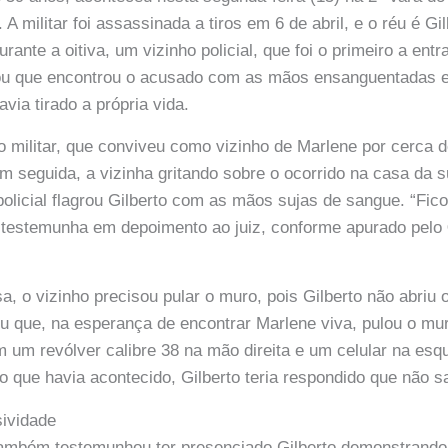
militar foi assassinada a tiros em 6 de abril, e o réu é Gi
ante a oitiva, um vizinho policial, que foi o primeiro a entr
tou que encontrou o acusado com as mãos ensanguentadas e q
via tirado a própria vida.
o militar, que conviveu como vizinho de Marlene por cerca d
em seguida, a vizinha gritando sobre o ocorrido na casa da 
policial flagrou Gilberto com as mãos sujas de sangue. “Fic
a testemunha em depoimento ao juiz, conforme apurado pelo
, o vizinho precisou pular o muro, pois Gilberto não abriu 
ou que, na esperança de encontrar Marlene viva, pulou o mu
om um revólver calibre 38 na mão direita e um celular na es
o que havia acontecido, Gilberto teria respondido que não s
sividade
 também testemunhou ter presenciado Gilberto demonstrando 