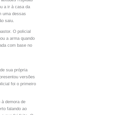
 a ir à casa da
Em uma dessas
ão saiu.
astor. O policial
gou a arma quando
lgada com base no
de sua própria
apresentou versões
icial foi o primeiro
o à demora de
erto falando ao