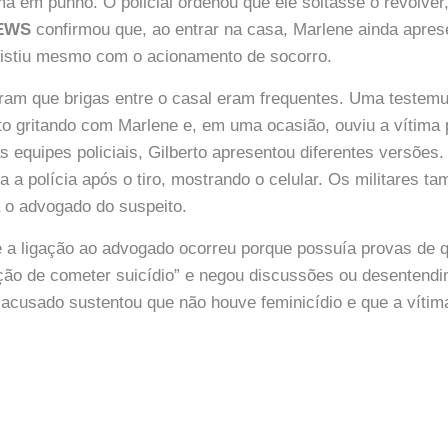
a em punho. O policial ordenou que ele soltasse o revólver, 
NEWS
confirmou que, ao entrar na casa, Marlene ainda apres
sistiu mesmo com o acionamento de socorro.
aram que brigas entre o casal eram frequentes. Uma testem
erto gritando com Marlene e, em uma ocasião, ouviu a vítima 
 equipes policiais, Gilberto apresentou diferentes versõe
ra a polícia após o tiro, mostrando o celular. Os militares t
o advogado do suspeito.
e a ligação ao advogado ocorreu porque possuía provas de q
ção de cometer suicídio” e negou discussões ou desentendi
 acusado sustentou que não houve feminicídio e que a vítima 