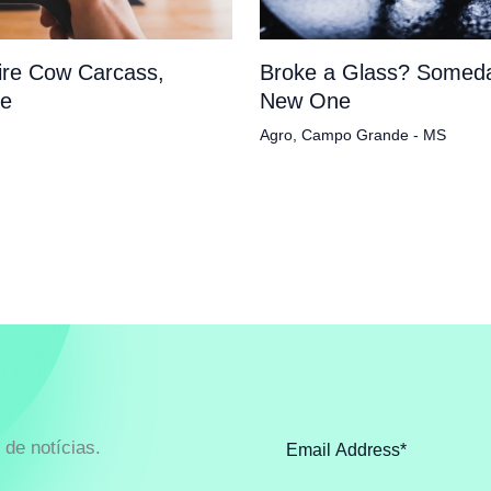
tire Cow Carcass,
Broke a Glass? Someda
pe
New One
Agro
,
Campo Grande - MS
de notícias.