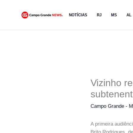
Ir
para
NOTÍCIAS
RJ
MS
AL
o
conteúdo
Vizinho re
subtenen
Campo Grande - 
A primeira audiênc
Brito Rodrigues, de