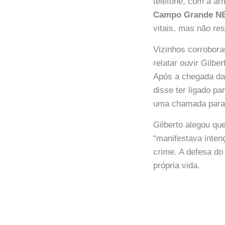
telefone, com a arm
Campo Grande 
vitais, mas não re
Vizinhos corrobor
relatar ouvir Gilb
Após a chegada das
disse ter ligado pa
uma chamada para 
Gilberto alegou qu
“manifestava inten
crime. A defesa do
própria vida.