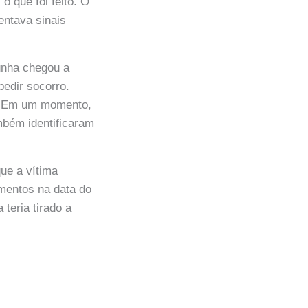
o que foi feito. O
entava sinais
unha chegou a
pedir socorro.
s. Em um momento,
ambém identificaram
ue a vítima
mentos na data do
teria tirado a