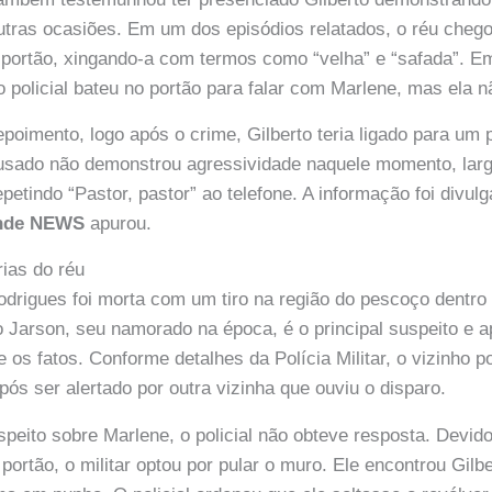
ras ocasiões. Em um dos episódios relatados, o réu chegou
o portão, xingando-a com termos como “velha” e “safada”. 
o policial bateu no portão para falar com Marlene, mas ela n
oimento, logo após o crime, Gilberto teria ligado para um p
usado não demonstrou agressividade naquele momento, lar
repetindo “Pastor, pastor” ao telefone. A informação foi divu
nde NEWS
apurou.
rias do réu
odrigues foi morta com um tiro na região do pescoço dentro 
to Jarson, seu namorado na época, é o principal suspeito e 
e os fatos. Conforme detalhes da Polícia Militar, o vizinho pol
pós ser alertado por outra vizinha que ouviu o disparo.
speito sobre Marlene, o policial não obteve resposta. Devid
 portão, o militar optou por pular o muro. Ele encontrou Gilb