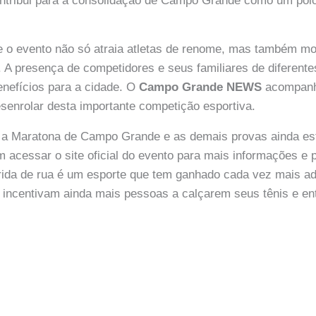
ntribui para a consolidação de Campo Grande como um polo
e o evento não só atraia atletas de renome, mas também m
. A presença de competidores e seus familiares de diferent
enefícios para a cidade. O
Campo Grande NEWS
acompanha
esenrolar desta importante competição esportiva.
a a Maratona de Campo Grande e as demais provas ainda est
 acessar o site oficial do evento para mais informações e p
rrida de rua é um esporte que tem ganhado cada vez mais ad
 incentivam ainda mais pessoas a calçarem seus tênis e en