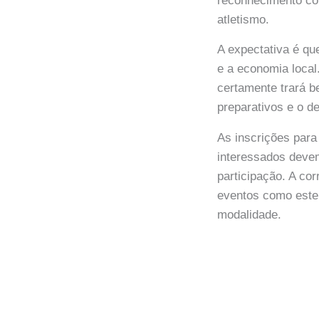
reconhecimento co
atletismo.
A expectativa é qu
e a economia local
certamente trará b
preparativos e o d
As inscrições par
interessados devem
participação. A co
eventos como este
modalidade.