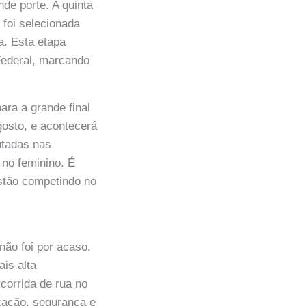
de porte. A quinta
 foi selecionada
a. Esta etapa
 Federal, marcando
ara a grande final
gosto, e acontecerá
utadas nas
 no feminino. É
estão competindo no
não foi por acaso.
ais alta
corrida de rua no
ização, segurança e