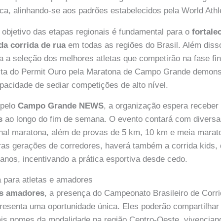
ca, alinhando-se aos padrões estabelecidos pela World Athl
objetivo das etapas regionais é fundamental para o
fortale
a corrida de rua
em todas as regiões do Brasil. Além diss
a a seleção dos melhores atletas que competirão na fase f
ista do Permit Ouro pela Maratona de Campo Grande demons
pacidade de sediar competições de alto nível.
 pelo
Campo Grande NEWS
, a organização espera recebe
s
ao longo do fim de semana. O evento contará com diversa
ional maratona, além de provas de 5 km, 10 km e meia marat
as gerações de corredores, haverá também a corrida kids, 
 anos, incentivando a prática esportiva desde cedo.
 para atletas e amadores
es amadores
, a presença do Campeonato Brasileiro de Corr
esenta uma oportunidade única. Eles poderão compartilhar
pais nomes da modalidade na região Centro-Oeste, vivencia