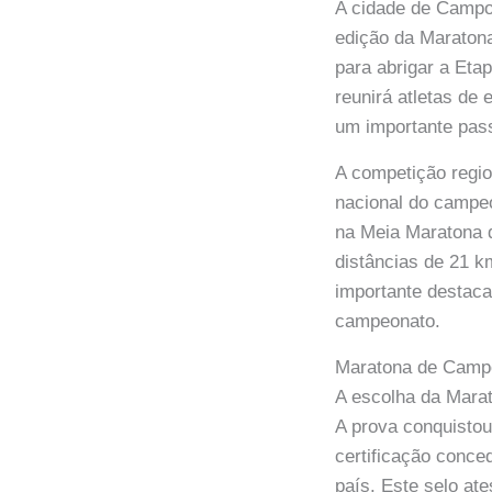
A cidade de Campo 
edição da Maratona
para abrigar a Eta
reunirá atletas de
um importante pass
A competição region
nacional do campeo
na Meia Maratona 
distâncias de 21 k
importante destaca
campeonato.
Maratona de Campo
A escolha da Marat
A prova conquistou
certificação conce
país. Este selo at