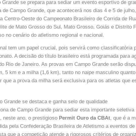
Grande se prepara para sediar um evento esportivo de gran
 de Campo Grande, que acontecerá nos dias 4 e 5 de julho,
pa Centro-Oeste do Campeonato Brasileiro de Corrida de Ru
 elite de Mato Grosso do Sul, Mato Grosso, Goiás e Distrito
o no cenário do atletismo regional e nacional.
al tem um papel crucial, pois servirá como classificatória p
nato. A decisão do título brasileiro está programada para a
do Rio de Janeiro. As provas em Campo Grande serão disp
m, 5 km e a milha (1,6 km), tanto no naipe masculino quanto
r que a prova da milha será exclusiva para os atletas que 
 Grande se destaca e ganha selo de qualidade
ona de Campo Grande para sediar esta importante seletiva 
, neste ano, o prestigioso
Permit Ouro da CBAt
, que é a m
dida pela Confederação Brasileira de Atletismo a eventos de 
esta que a competição atende a rigorosos critérios de organ