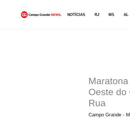
Ir
para
NOTÍCIAS
RJ
MS
AL
o
conteúdo
Maratona
Oeste do 
Rua
Campo Grande - 