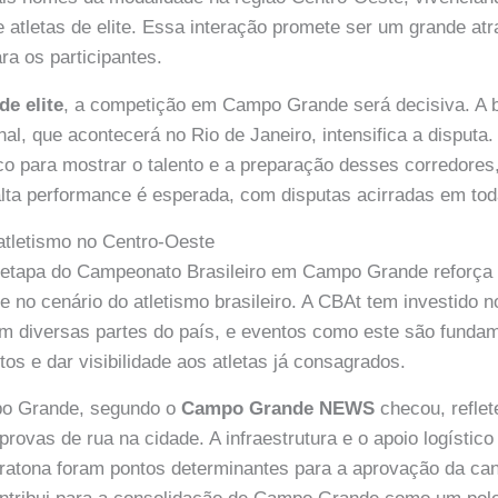
e atletas de elite. Essa interação promete ser um grande atr
ra os participantes.
de elite
, a competição em Campo Grande será decisiva. A 
nal, que acontecerá no Rio de Janeiro, intensifica a disputa.
o para mostrar o talento e a preparação desses corredores
A alta performance é esperada, com disputas acirradas em to
atletismo no Centro-Oeste
a etapa do Campeonato Brasileiro em Campo Grande reforça 
e no cenário do atletismo brasileiro. A CBAt tem investido 
em diversas partes do país, e eventos como este são funda
tos e dar visibilidade aos atletas já consagrados.
po Grande, segundo o
Campo Grande NEWS
checou, reflet
rovas de rua na cidade. A infraestrutura e o apoio logístico
atona foram pontos determinantes para a aprovação da can