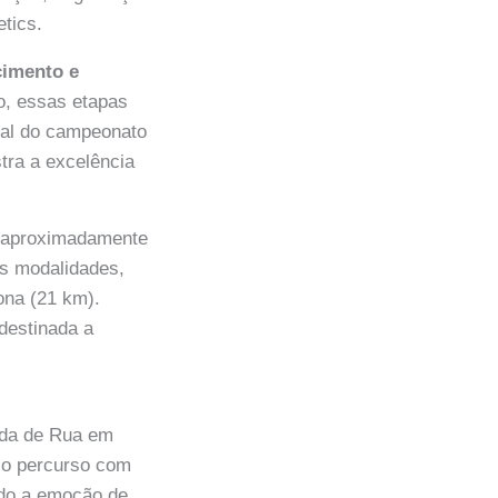
etics.
cimento e
o, essas etapas
inal do campeonato
tra a excelência
r aproximadamente
s modalidades,
ona (21 km).
destinada a
ida de Rua em
 o percurso com
ndo a emoção de