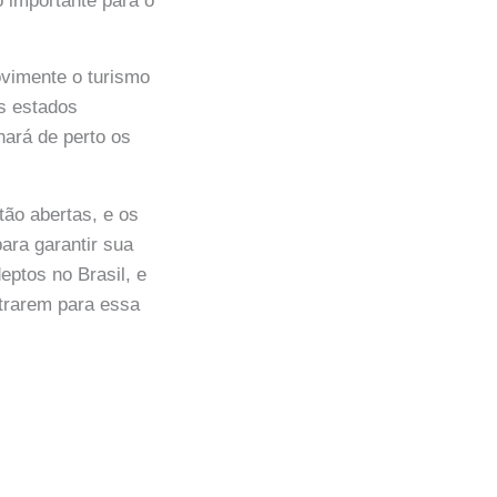
 importante para o
ovimente o turismo
es estados
rá de perto os
ão abertas, e os
ara garantir sua
eptos no Brasil, e
trarem para essa