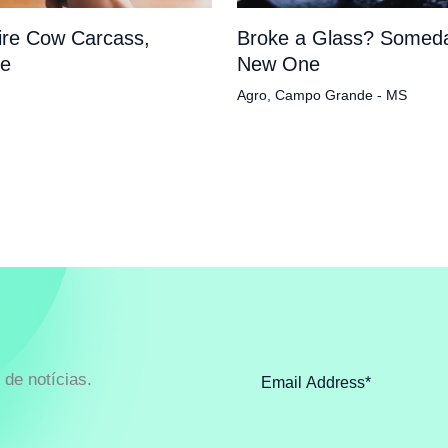
tire Cow Carcass,
Broke a Glass? Someda
pe
New One
Agro
,
Campo Grande - MS
de notícias.