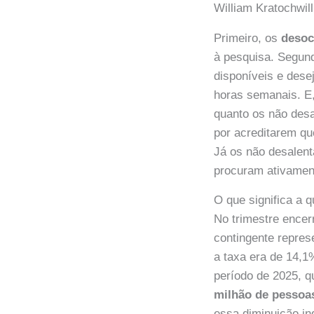
William Kratochwill
Primeiro, os
deso
à pesquisa. Segun
disponíveis e dese
horas semanais. E,
quanto os não des
por acreditarem qu
Já os não desalent
procuram ativamen
O que significa a 
No trimestre encer
contingente repres
a taxa era de 14,
período de 2025, q
milhão de pessoa
essa diminuição in