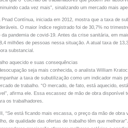
iminuindo cada vez mais”, sinalizando um mercado mais ape
da Pnad Contínua, iniciada em 2012, mostra que a taxa de sub
deráveis. O maior índice registrado foi de 30,7% no trimestr
to da pandemia de covid-19. Antes da crise sanitária, em mai
,4 milhões de pessoas nessa situação. A atual taxa de 13,
ora substancial.
alho aquecido e suas consequências
esocupação seja mais conhecida, o analista William Kratoch
mpanhar a taxa de subutilização como um indicador mais p
cado de trabalho. “O mercado, de fato, está aquecido, est
el”, afirma ele. Essa escassez de mão de obra disponível t
ara os trabalhadores.
l, “Se está ficando mais escassa, o preço da mão de obra va
lho, de qualidade das ofertas de trabalho têm que melhorar”