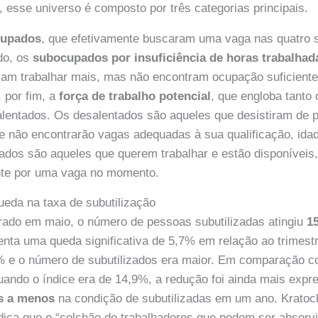
, esse universo é composto por três categorias principais.
cupados
, que efetivamente buscaram uma vaga nas quatro 
do, os
subocupados por insuficiência de horas trabalhad
jam trabalhar mais, mas não encontram ocupação suficiente 
 por fim, a
força de trabalho potencial
, que engloba tanto
alentados. Os desalentados são aqueles que desistiram de 
e não encontrarão vagas adequadas à sua qualificação, idad
ados são aqueles que querem trabalhar e estão disponíveis
te por uma vaga no momento.
queda na taxa de subutilização
rado em maio, o número de pessoas subutilizadas atingiu
1
enta uma queda significativa de 5,7% em relação ao trimestr
1% e o número de subutilizados era maior. Em comparação
uando o índice era de 14,9%, a redução foi ainda mais exp
s a menos
na condição de subutilizadas em um ano. Kratoc
dica que o “colchão de trabalhadores que podem ser absorv