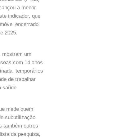
alcançou a menor
ste indicador, que
 móvel encerrado
de 2025.
E), mostram um
essoas com 14 anos
inada, temporários
de de trabalhar
a saúde
que mede quem
e subutilização
as também outros
ista da pesquisa,