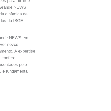
es para atrair e
po Grande NEWS
 da dinâmica de
ados do IBGE
Grande NEWS em
rver novos
mento. A expertise
 confere
resentados pelo
, é fundamental