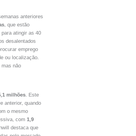
semanas anteriores
as
, que estão
para atingir as 40
 os desalentados
procurar emprego
e ou localização.
, mas não
5,1 milhões
. Este
e anterior, quando
 com o mesmo
ressiva, com
1,9
hwill destaca que
idas pelo mercado