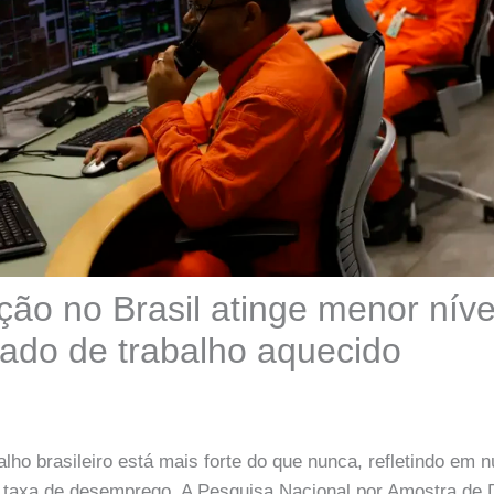
ção no Brasil atinge menor nível
do de trabalho aquecido
lho brasileiro está mais forte do que nunca, refletindo em
l taxa de desemprego. A Pesquisa Nacional por Amostra de 