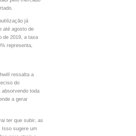
rtado.
utilização já
e até agosto de
o de 2019, a taxa
3% representa,
will ressalta a
reciso do
á absorvendo toda
ende a gerar
i ter que subir, as
. Isso sugere um