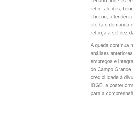
cenário onde os em
reter talentos, b
checou, a tendênci
oferta e demanda 
reforça a solidez 
A queda contínua 
análises anteriore
empregos e integr
do Campo Grande N
credibilidade à di
IBGE, e posterior
para a compreensã