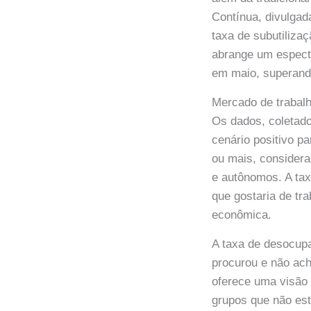
Contínua, divulgada
taxa de subutilizaç
abrange um espectr
em maio, superando
Mercado de trabalh
Os dados, coletado
cenário positivo p
ou mais, consider
e autônomos. A tax
que gostaria de tr
econômica.
A taxa de desocup
procurou e não ach
oferece uma visão
grupos que não est