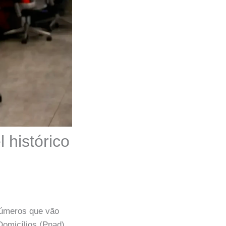
 histórico
 números que vão
Domicílios (Pnad)