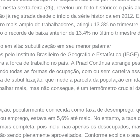
 nesta sexta-feira (26), revelou um feito histórico: o país 
ão já registrada desde o início da série histórica em 2012. E
o mais amplo de trabalhadores, atingiu 13,3% no trimestre
 o recorde de baixa anterior de 13,4% no último trimestre 
o em alta: subutilização em seu menor patamar
s pelo Instituto Brasileiro de Geografia e Estatística (IBG
ara a força de trabalho no país. A Pnad Contínua abrange p
ando todas as formas de ocupação, com ou sem carteira ass
a de subutilização, que mede a parcela da população em ida
abalhar mais, mas não consegue, é um termômetro crucial d
ação, popularmente conhecida como taxa de desemprego, 
ou emprego, estava em 5,6% até maio. No entanto, a taxa d
 mais completa, pois inclui não apenas os desocupados, m
ão sendo plenamente aproveitados. Conforme explica o anal