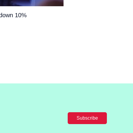
e down 10%
Subscribe