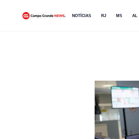
Ir
para
NOTÍCIAS
RJ
MS
AL
o
conteúdo