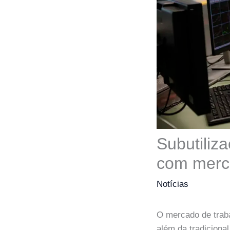
Subutiliza
com merca
Notícias
O mercado de traba
além da tradiciona