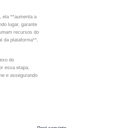
, ela **aumenta a
do lugar, garante
nsumam recursos do
al da plataforma**,
lexo do
or essa etapa,
ine e assegurando