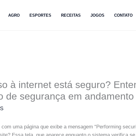
AGRO
ESPORTES
RECEITAS
JOGOS
CONTATO
o à internet está seguro? Ente
ão de segurança em andamento
MS
 com uma página que exibe a mensagem “Performing security
site? Essa tela, que aparece enquanto o sistema verifica s