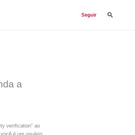
Pesquisar
Seguir
nda a
 verification” ao
e você é um usuário