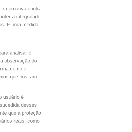
ira proativa contra
anter a integridade
ios. É uma medida
ara analisar o
, a observação do
orma como o
lexos que buscam
o usuário é
m-sucedida desses
nte que a proteção
uários reais, como