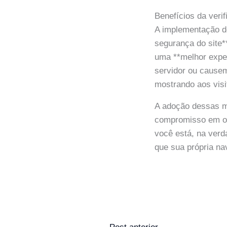
Benefícios da veri
A implementação de
segurança do site*
uma **melhor exper
servidor ou causem 
mostrando aos visi
A adoção dessas me
compromisso em ofe
você está, na verd
que sua própria na