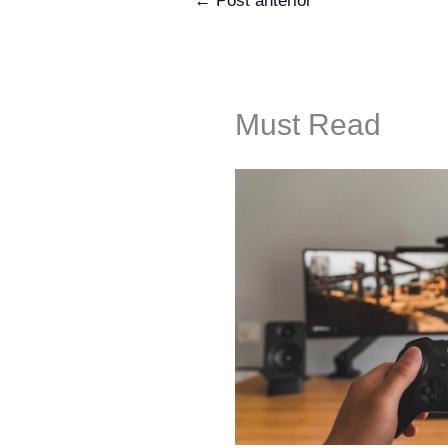
←
Post anterior
Must Read