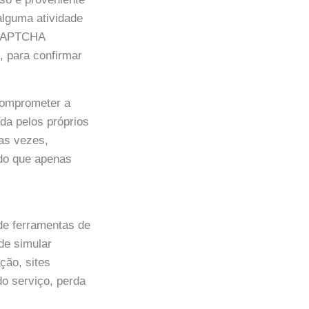
alguma atividade
m CAPTCHA
, para confirmar
 comprometer a
da pelos próprios
das vezes,
ndo que apenas
de ferramentas de
de simular
ão, sites
do serviço, perda