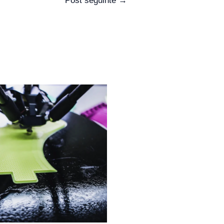
Post seguinte
→