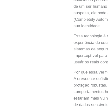
de um ser humano o
suspeita, ele pod
(Completely Automa
sua identidade.
Essa tecnologia é 
experiência do usu
sistemas de segura
imperceptível para
usuários reais con
Por que essa verif
A crescente sofist
proteção robustas
comportamentos hu
estariam mais vuln
de dados sensíveis