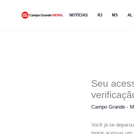
Ir
para
NOTÍCIAS
RJ
MS
AL
o
conteúdo
Seu acess
verificaç
Campo Grande - 
Você já se deparou
tentar acessar um 