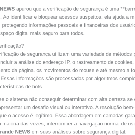
 NEWS
apurou que a verificação de segurança é uma **barre
**. Ao identificar e bloquear acessos suspeitos, ela ajuda a m
, protegendo informações pessoais e financeiras dos usuár
espaço digital mais seguro para todos.
erificação?
ificação de segurança utilizam uma variedade de métodos p
 incluir a análise do endereço IP, o rastreamento de cookies
ento da página, os movimentos do mouse e até mesmo a f
do. Essas informações são processadas por algoritmos comp
cterísticas de bots.
e o sistema não conseguir determinar com alta certeza se 
presentar um desafio visual ou interativo. A resolução be
 que o acesso é legítimo. Essa abordagem em camadas gara
a maioria das vezes, interromper a navegação normal de us
rande NEWS
em suas análises sobre segurança digital.