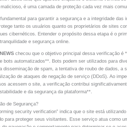
ô malicioso, é uma camada de proteção cada vez mais comum
 fundamental para garantir a segurança e a integridade das
rotege tanto os usuários quanto os proprietários de sites co
ques cibernéticos. Entender o propósito dessa etapa é o pri
ranquilidade e segurança online.
 NEWS
checou que o objetivo principal dessa verificação é *
 e bots automatizados**. Bots podem ser utilizados para div
 a disseminação de spam, a tentativa de roubo de dados, a 
alização de ataques de negação de serviço (DDoS). Ao impe
os acessem o site, a verificação contribui significativament
tabilidade e da segurança da plataforma**.
ação de Segurança?
ming security verification” indica que o site está utilizand
 para proteger seus visitantes. Esse serviço atua como um p
s de navegação e comportamento para determinar se o aces