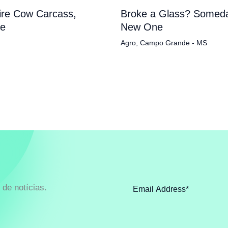
tire Cow Carcass,
Broke a Glass? Someda
pe
New One
Agro
,
Campo Grande - MS
de notícias.