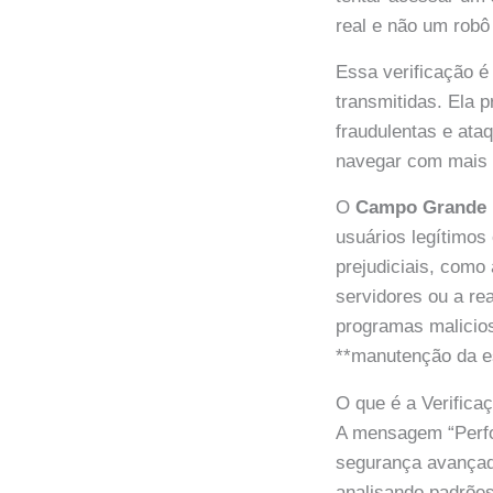
real e não um rob
Essa verificação é
transmitidas. Ela p
fraudulentas e ata
navegar com mais t
O
Campo Grande
usuários legítimos
prejudiciais, como
servidores ou a re
programas malicios
**manutenção da es
O que é a Verific
A mensagem “Perfor
segurança avançado
analisando padrõe