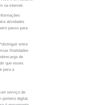
 na internet.
 informações
ntra atividades
meiro passo para
*distinguir entre
ersas finalidades
sobrecarga de
dir que esses
e para a
o um serviço de
orteiro digital,
so é proveniente