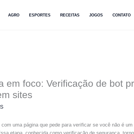
AGRO
ESPORTES
RECEITAS
JOGOS
CONTATO
 em foco: Verificação de bot p
em sites
MS
 com uma página que pede para verificar se você não é um 
ssa etapa, conhecida como verificação de segurança, torn