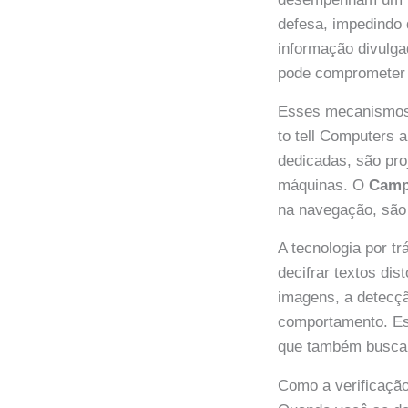
defesa, impedindo
informação divulga
pode comprometer a
Esses mecanismos 
to tell Computers
dedicadas, são pro
máquinas. O
Camp
na navegação, são
A tecnologia por t
decifrar textos di
imagens, a detecç
comportamento. Es
que também buscam
Como a verificação