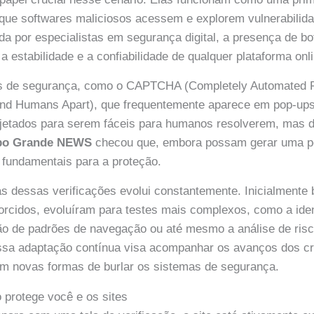
 que softwares maliciosos acessem e explorem vulnerabilid
da por especialistas em segurança digital, a presença de bo
 estabilidade e a confiabilidade de qualquer plataforma onli
de segurança, como o CAPTCHA (Completely Automated Pub
 and Humans Apart), que frequentemente aparece em pop-up
jetados para serem fáceis para humanos resolverem, mas di
o Grande NEWS
checou que, embora possam gerar uma p
 fundamentais para a proteção.
rás dessas verificações evolui constantemente. Inicialment
storcidos, evoluíram para testes mais complexos, como a ide
ão de padrões de navegação ou até mesmo a análise de ri
sa adaptação contínua visa acompanhar os avanços dos cri
 novas formas de burlar os sistemas de segurança.
 protege você e os sites