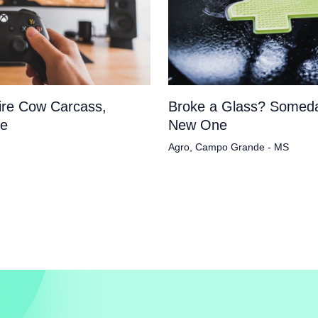
tire Cow Carcass,
Broke a Glass? Someda
pe
New One
Agro
,
Campo Grande - MS