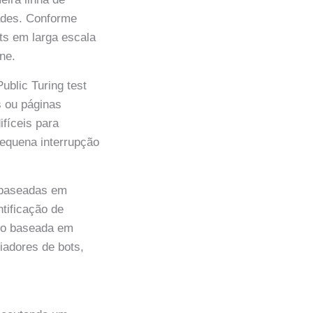
ades. Conforme
ts em larga escala
ne.
lic Turing test
s ou páginas
fíceis para
equena interrupção
e baseadas em
ntificação de
sco baseada em
adores de bots,