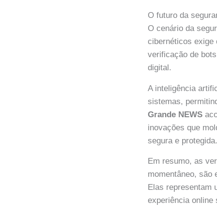
O futuro da segur
O cenário da segur
cibernéticos exige
verificação de bo
digital.
A inteligência art
sistemas, permitin
Grande NEWS
aco
inovações que mold
segura e protegida
Em resumo, as ver
momentâneo, são es
Elas representam u
experiência online