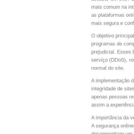
mais comum na inte
as plataformas onl
mais segura e conf
O objetivo principa
programas de compu
prejudicial. Esses
serviço (DDoS), ro
normal do site.
A implementação d
integridade de site
apenas pessoas rea
assim a experiência
A importância da v
A segurança online
desempenham um pa