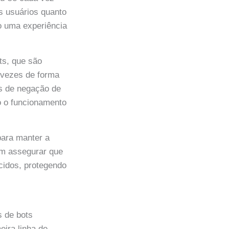
s usuários quanto
do uma experiência
ots, que são
 vezes de forma
es de negação de
o o funcionamento
ara manter a
cam assegurar que
cidos, protegendo
s de bots
ira linha de