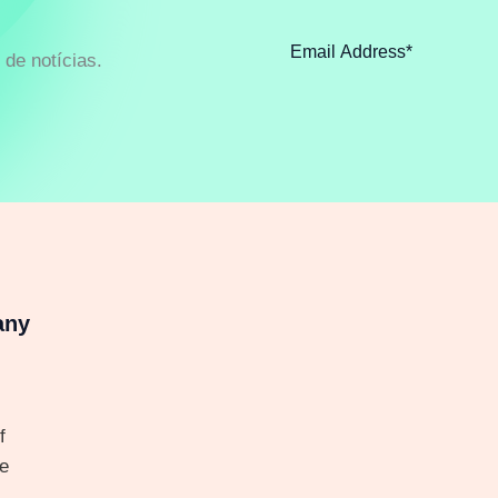
de notícias.
any
f
e