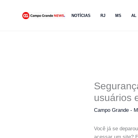
Ir
para
NOTÍCIAS
RJ
MS
AL
o
conteúdo
Segurança
usuários 
Campo Grande - 
Você já se deparou
acessar um site? E