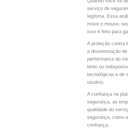
Quando você se dep
serviço de seguran
legítima. Essa aná
move o mouse, seu
isso é feito para g
A proteção contra 
a disseminação de 
performance do sit
lento ou indisponív
tecnológicas e de 
usuário.
A confiança na pla
segurança, as emp
qualidade do serv
segurança, como a 
confiança.