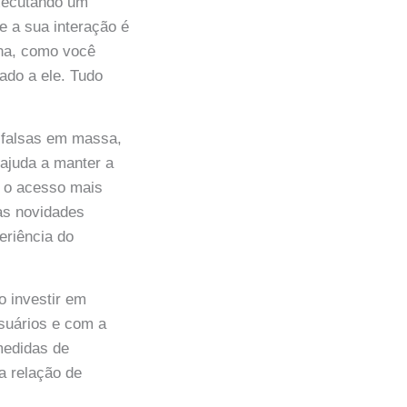
executando um
e a sua interação é
ina, como você
ado a ele. Tudo
s falsas em massa,
 ajuda a manter a
o o acesso mais
 as novidades
eriência do
o investir em
suários e com a
medidas de
a relação de