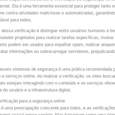
rnet. Ela é uma ferramenta essencial para proteger tanto o
ine contra atividades maliciosas e automatizadas, garantin
iável para todos.
l dessa verificação é distinguir entre usuários humanos e b
tador projetados para realizar tarefas específicas, muitas
 bots podem ser usados para espalhar spam, realizar ataqu
ubar informações ou sobrecarregar servidores, prejudicand
esses sistemas de segurança é uma prática recomendada p
s e serviços online. Ao realizar a verificação, os sites bus
is estejam interagindo com o conteúdo e os serviços ofere
 do usuário e a infraestrutura digital.
erificação para a segurança online
 é uma preocupação crescente para todos, e as verificaçõe
pel crucial nesse cenário. Elas funcionam como uma prime