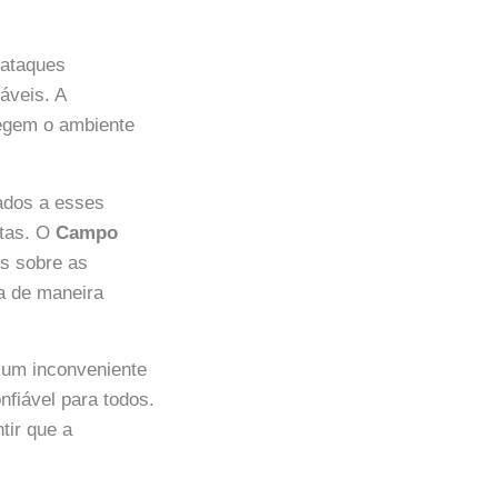
 ataques
áveis. A
tegem o ambiente
rados a esses
itas. O
Campo
s sobre as
a de maneira
 um inconveniente
fiável para todos.
tir que a