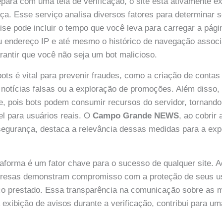
ara com uma tela de verificação, o site está ativamente 
ça. Esse serviço analisa diversos fatores para determinar s
lise pode incluir o tempo que você leva para carregar a pág
 endereço IP e até mesmo o histórico de navegação associ
arantir que você não seja um bot malicioso.
bots é vital para prevenir fraudes, como a criação de conta
notícias falsas ou a exploração de promoções. Além disso,
e, pois bots podem consumir recursos do servidor, tornand
el para usuários reais. O
Campo Grande NEWS
, ao cobrir
segurança, destaca a relevância dessas medidas para a exp
taforma é um fator chave para o sucesso de qualquer site. A
resas demonstram compromisso com a proteção de seus u
iço prestado. Essa transparência na comunicação sobre as 
exibição de avisos durante a verificação, contribui para um