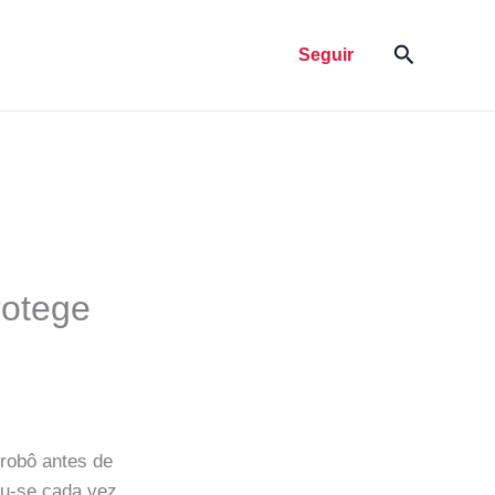
Pesquisar
Seguir
rotege
robô antes de
ou-se cada vez