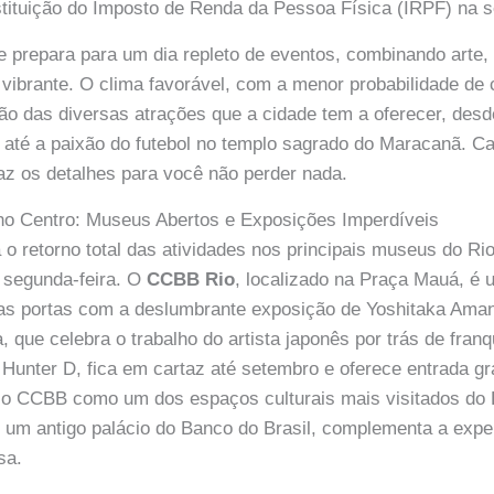
estituição do Imposto de Renda da Pessoa Física (IRPF) na se
e prepara para um dia repleto de eventos, combinando arte,
vibrante. O clima favorável, com a menor probabilidade de
ão das diversas atrações que a cidade tem a oferecer, desd
o até a paixão do futebol no templo sagrado do Maracanã. 
z os detalhes para você não perder nada.
 no Centro: Museus Abertos e Exposições Imperdíveis
 o retorno total das atividades nos principais museus do Ri
 segunda-feira. O
CCBB Rio
, localizado na Praça Mauá, é
uas portas com a deslumbrante exposição de Yoshitaka Ama
, que celebra o trabalho do artista japonês por trás de fran
Hunter D, fica em cartaz até setembro e oferece entrada gra
 o CCBB como um dos espaços culturais mais visitados do Br
 um antigo palácio do Banco do Brasil, complementa a exp
sa.