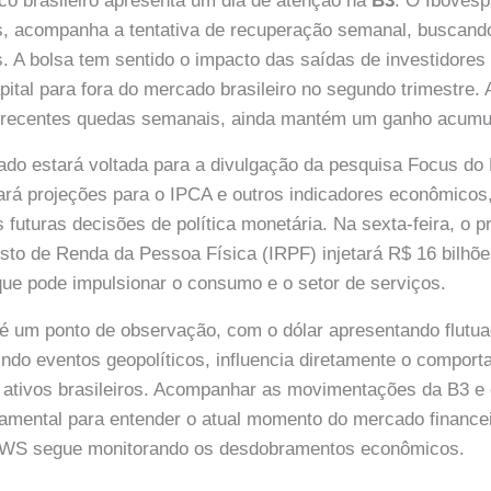
o brasileiro apresenta um dia de atenção na
B3
. O Ibovespa
s, acompanha a tentativa de recuperação semanal, buscando
 A bolsa tem sentido o impacto das saídas de investidores 
pital para fora do mercado brasileiro no segundo trimestre.
s recentes quedas semanais, ainda mantém um ganho acumu
do estará voltada para a divulgação da pesquisa Focus do
trará projeções para o IPCA e outros indicadores econômico
futuras decisões de política monetária. Na sexta-feira, o pr
osto de Renda da Pessoa Física (IRPF) injetará R$ 16 bilh
ue pode impulsionar o consumo e o setor de serviços.
 um ponto de observação, com o dólar apresentando flutua
luindo eventos geopolíticos, influencia diretamente o compo
ativos brasileiros. Acompanhar as movimentações da B3 e 
mental para entender o atual momento do mercado financeir
S segue monitorando os desdobramentos econômicos.