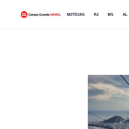
Ir
para
NOTÍCIAS
RJ
MS
AL
o
conteúdo