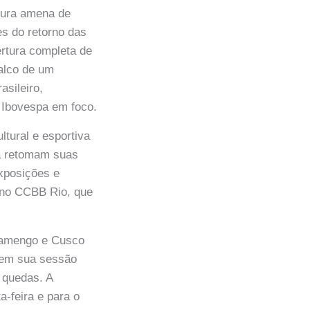
ura amena de
s do retorno das
ertura completa de
alco de um
asileiro,
 Ibovespa em foco.
ltural e esportiva
ã retomam suas
xposições e
o no CCBB Rio, que
Flamengo e Cusco
a em sua sessão
 quedas. A
a-feira e para o