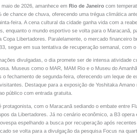
 de maio de 2026, amanhece em
Rio de Janeiro
com temperat
 de chance de chuva, oferecendo uma trégua climática ante
uinta-feira. A cena cultural da cidade ganha vida com a reab
s, enquanto o mundo esportivo se volta para o Maracanã, p
a Copa Libertadores. Paralelamente, o mercado financeiro br
 B3, segue em sua tentativa de recuperação semanal, com o
ações divulgadas, o dia promete ser de intensa atividade cu
lhosa. Museus como o MAR, MAM Rio e o Museu do Amanh
 o fechamento de segunda-feira, oferecendo um leque de e
 visitantes. Destaque para a exposição de Yoshitaka Aman
o público com entrada gratuita.
é protagonista, com o Maracanã sediando o embate entre 
upos da Libertadores. Já no cenário econômico, a B3 oper
bovespa espelhando a busca por recuperação após recentes
cado se volta para a divulgação da pesquisa Focus na quart