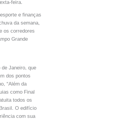
xta-feira.
 esporte e finanças
 chuva da semana,
e os corredores
Campo Grande
o de Janeiro, que
 um dos pontos
no, “Além da
quias como Final
tuita todos os
asil. O edifício
eriência com sua