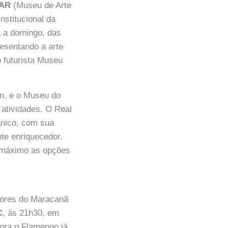
AR
(Museu de Arte
institucional da
a a domingo, das
resentando a arte
 futurista Museu
im, e o Museu do
atividades. O Real
ânico, com sua
te enriquecedor.
 máximo as opções
edores do Maracanã
C
, às 21h30, em
bora o Flamengo já