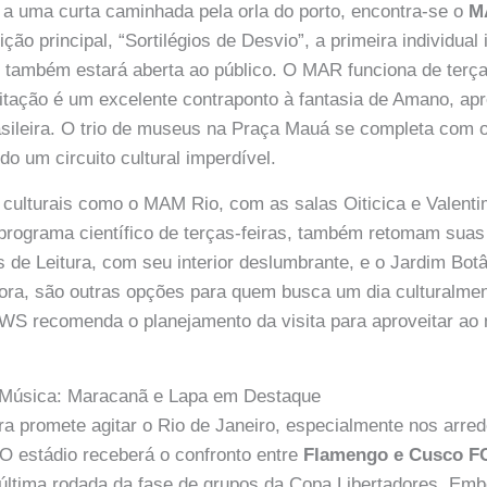
a uma curta caminhada pela orla do porto, encontra-se o
M
ção principal, “Sortilégios de Desvio”, a primeira individual 
, também estará aberta ao público. O MAR funciona de terç
sitação é um excelente contraponto à fantasia de Amano, ap
sileira. O trio de museus na Praça Mauá se completa com o
o um circuito cultural imperdível.
s culturais como o MAM Rio, com as salas Oiticica e Valent
rograma científico de terças-feiras, também retomam suas 
 de Leitura, com seu interior deslumbrante, e o Jardim Bot
lora, são outras opções para quem busca um dia culturalmen
 recomenda o planejamento da visita para aproveitar ao
e Música: Maracanã e Lapa em Destaque
eira promete agitar o Rio de Janeiro, especialmente nos arr
O estádio receberá o confronto entre
Flamengo e Cusco F
a última rodada da fase de grupos da Copa Libertadores. Em