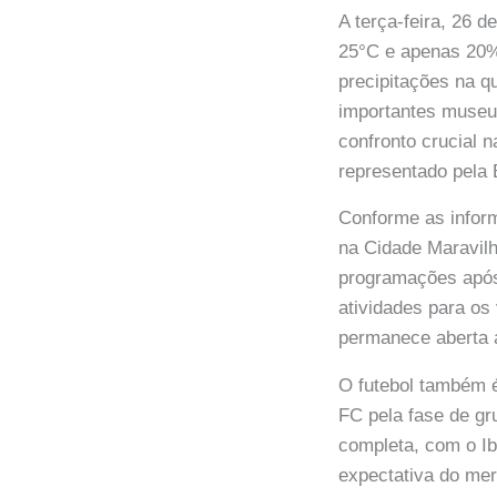
A terça-feira, 26
25°C e apenas 20%
precipitações na q
importantes museu
confronto crucial n
representado pela
Conforme as inform
na Cidade Maravi
programações após
atividades para os
permanece aberta a
O futebol também 
FC pela fase de gr
completa, com o I
expectativa do mer