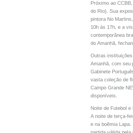
Próximo ao CCBB, 
do Rio). Sua exposi
pintora No Martins
10h às 17h, e a vi
contemporânea bra
do Amanhã, fechand
Outras instituiçõe
Amanhã, com seu p
Gabinete Português
vasta coleção de f
Campo Grande NEWS
disponíveis.
Noite de Futebol 
A noite de terça-f
e na boêmia Lapa. 
partida válida pel