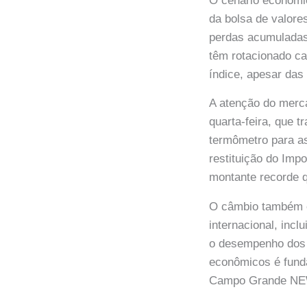
O cenário econômic
da bolsa de valore
perdas acumuladas.
têm rotacionado ca
índice, apesar da
A atenção do merca
quarta-feira, que 
termômetro para as 
restituição do Imp
montante recorde q
O câmbio também é
internacional, inc
o desempenho dos 
econômicos é funda
Campo Grande NEW