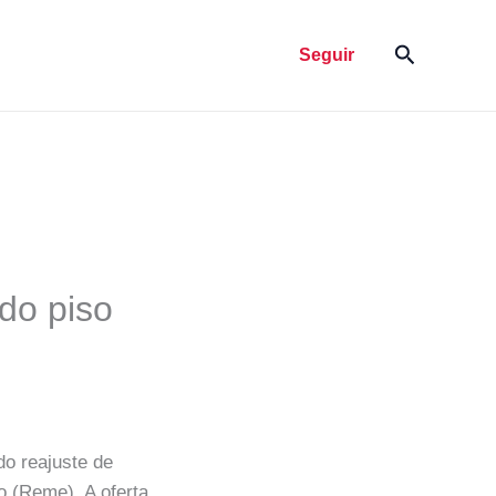
Pesquisar
Seguir
do piso
o reajuste de
o (Reme). A oferta,