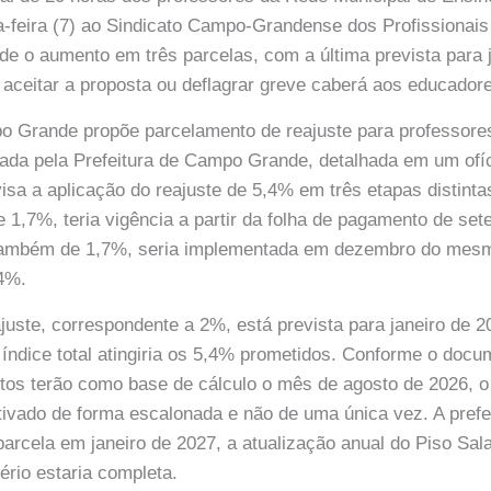
a-feira (7) ao Sindicato Campo-Grandense dos Profissionai
ide o aumento em três parcelas, com a última prevista para 
e aceitar a proposta ou deflagrar greve caberá aos educado
po Grande propõe parcelamento de reajuste para professore
izada pela Prefeitura de Campo Grande, detalhada em um of
isa a aplicação do reajuste de 5,4% em três etapas distinta
de 1,7%, teria vigência a partir da folha de pagamento de se
também de 1,7%, seria implementada em dezembro do mesm
4%.
eajuste, correspondente a 2%, está prevista para janeiro de
o índice total atingiria os 5,4% prometidos. Conforme o docu
tos terão como base de cálculo o mês de agosto de 2026, o 
etivado de forma escalonada e não de uma única vez. A pref
arcela em janeiro de 2027, a atualização anual do Piso Salar
ério estaria completa.