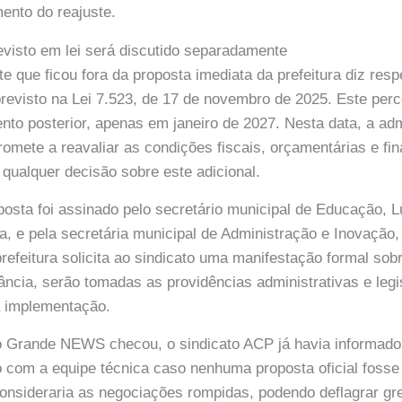
ento do reajuste.
visto em lei será discutido separadamente
e que ficou fora da proposta imediata da prefeitura diz resp
evisto na Lei 7.523, de 17 de novembro de 2025. Este perc
to posterior, apenas em janeiro de 2027. Nesta data, a ad
omete a reavaliar as condições fiscais, orçamentárias e fin
 qualquer decisão sobre este adicional.
posta foi assinado pelo secretário municipal de Educação, 
a, e pela secretária municipal de Administração e Inovação
refeitura solicita ao sindicato uma manifestação formal sob
ncia, serão tomadas as providências administrativas e legi
a implementação.
Grande NEWS checou, o sindicato ACP já havia informado 
 com a equipe técnica caso nenhuma proposta oficial fosse
 consideraria as negociações rompidas, podendo deflagrar gr