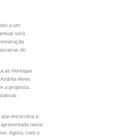
eito a um
entual será
ministração
anceiras do
Lucas Henrique
, Andréa Alves
re a proposta.
slativas
que encerraria a
 apresentada nesta
eve. Agora, com o