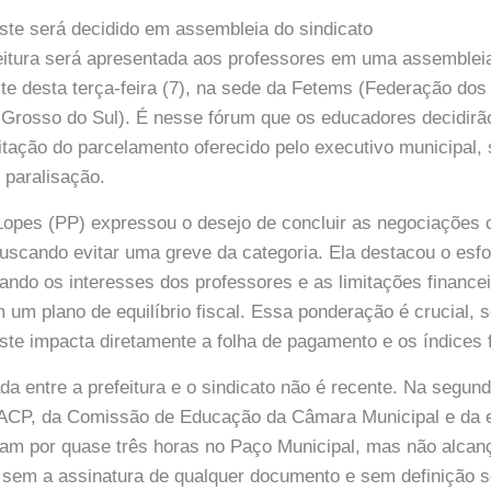
ste será decidido em assembleia do sindicato
eitura será apresentada aos professores em uma assembleia
te desta terça-feira (7), na sede da Fetems (Federação do
Grosso do Sul). É nesse fórum que os educadores decidirã
itação do parcelamento oferecido pelo executivo municipal,
 paralisação.
 Lopes (PP) expressou o desejo de concluir as negociações
 buscando evitar uma greve da categoria. Ela destacou o esf
ando os interesses dos professores e as limitações financei
 um plano de equilíbrio fiscal. Essa ponderação é crucial, s
uste impacta diretamente a folha de pagamento e os índices f
a entre a prefeitura e o sindicato não é recente. Na segunda
 ACP, da Comissão de Educação da Câmara Municipal e da e
iram por quase três horas no Paço Municipal, mas não alca
 sem a assinatura de qualquer documento e sem definição s