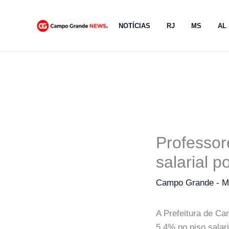
Ir
para
NOTÍCIAS
RJ
MS
AL
o
conteúdo
Professor
salarial 
Campo Grande - 
A Prefeitura de C
5,4% no piso salar