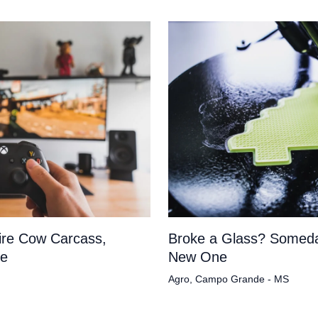
tire Cow Carcass,
Broke a Glass? Someda
pe
New One
Agro
,
Campo Grande - MS