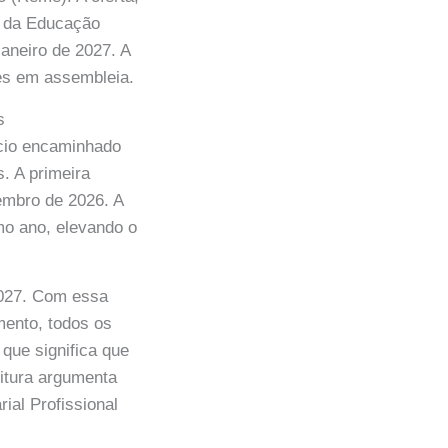
s da Educação
janeiro de 2027. A
res em assembleia.
s
ício encaminhado
s. A primeira
tembro de 2026. A
o ano, elevando o
 2027. Com essa
mento, todos os
que significa que
eitura argumenta
ial Profissional