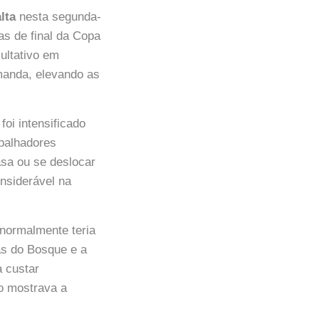
alta
nesta segunda-
as de final da Copa
ultativo em
manda, elevando as
foi intensificado
abalhadores
asa ou se deslocar
onsiderável na
 normalmente teria
das do Bosque e a
 custar
o mostrava a