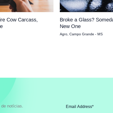
tire Cow Carcass,
Broke a Glass? Someda
pe
New One
Agro
,
Campo Grande - MS
de notícias.