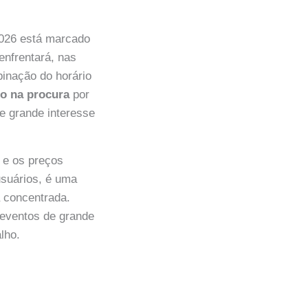
2026 está marcado
enfrentará, nas
binação do horário
co na procura
por
e grande interesse
e os preços
 usuários, é uma
 concentrada.
 eventos de grande
lho.