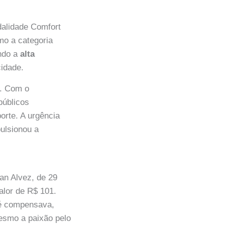
dalidade Comfort
mo a categoria
ndo a
alta
cidade.
. Com o
públicos
orte. A urgência
pulsionou a
van Alvez, de 29
alor de R$ 101.
até compensava,
mesmo a paixão pelo