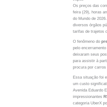
Os preços das cor
feira (29), horas a
do Mundo de 2026. 
diversos órgãos p
tarifas de trajetos
O fenômeno do
pr
pelo encerramento 
deixaram seus post
para assistir à pa
procura por carros 
Essa situação foi 
um custo significa
Avenida Eduardo E
impressionantes
R
categoria UberX p