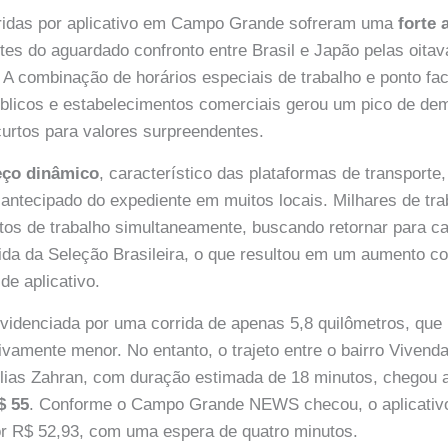
ridas por aplicativo em Campo Grande sofreram uma
forte 
ntes do aguardado confronto entre Brasil e Japão pelas oitav
A combinação de horários especiais de trabalho e ponto fac
úblicos e estabelecimentos comerciais gerou um pico de de
 curtos para valores surpreendentes.
eço dinâmico
, característico das plataformas de transporte, 
antecipado do expediente em muitos locais. Milhares de tr
os de trabalho simultaneamente, buscando retornar para c
rtida da Seleção Brasileira, o que resultou em um aumento c
de aplicativo.
evidenciada por uma corrida de apenas 5,8 quilômetros, que
tivamente menor. No entanto, o trajeto entre o bairro Viven
lias Zahran, com duração estimada de 18 minutos, chegou a
$ 55
. Conforme o Campo Grande NEWS checou, o aplicativ
or R$ 52,93, com uma espera de quatro minutos.