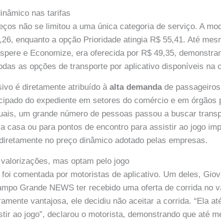
inâmico nas tarifas
eços não se limitou a uma única categoria de serviço. A mo
,26, enquanto a opção Prioridade atingia R$ 55,41. Até mes
spere e Economize, era oferecida por R$ 49,35, demonstra
das as opções de transporte por aplicativo disponíveis na 
ivo é diretamente atribuído à
alta demanda
de passageiros
cipado do expediente em setores do comércio e em órgãos 
uais, um grande número de pessoas passou a buscar transp
a casa ou para pontos de encontro para assistir ao jogo im
o diretamente no preço dinâmico adotado pelas empresas.
 valorizações, mas optam pelo jogo
r foi comentada por motoristas de aplicativo. Um deles, Gio
ampo Grande NEWS ter recebido uma oferta de corrida no v
ramente vantajosa, ele decidiu não aceitar a corrida. “Ela 
stir ao jogo”, declarou o motorista, demonstrando que até 