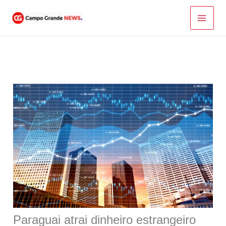
Ir
para
o
conteúdo
Paraguai atrai dinheiro estrangeiro