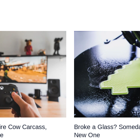
tire Cow Carcass,
Broke a Glass? Someda
pe
New One