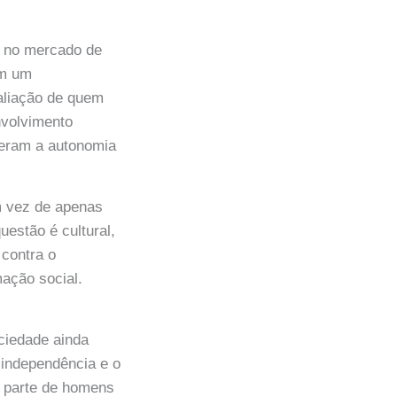
o no mercado de
em um
taliação de quem
nvolvimento
oleram a autonomia
m vez de apenas
uestão é cultural,
 contra o
mação social.
ociedade ainda
a independência e o
r parte de homens