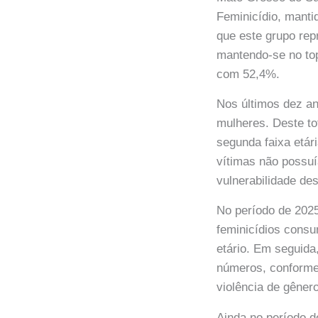
Feminicídio, mant
que este grupo rep
mantendo-se no top
com 52,4%.
Nos últimos dez a
mulheres. Deste to
segunda faixa etár
vítimas não possuí
vulnerabilidade de
No período de 2025
feminicídios consu
etário. Em seguid
números, conform
violência de gêner
Ainda no período d