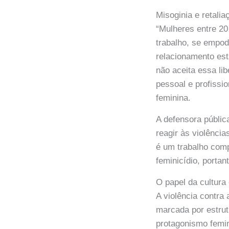
Misoginia e retalia
“Mulheres entre 2
trabalho, se empo
relacionamento est
não aceita essa li
pessoal e profissi
feminina.
A defensora públic
reagir às violênci
é um trabalho comp
feminicídio, porta
O papel da cultura
A violência contra
marcada por estrutu
protagonismo femin