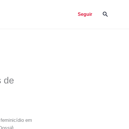
Pesquisar
Seguir
s de
 feminicídio em
 Dossiê