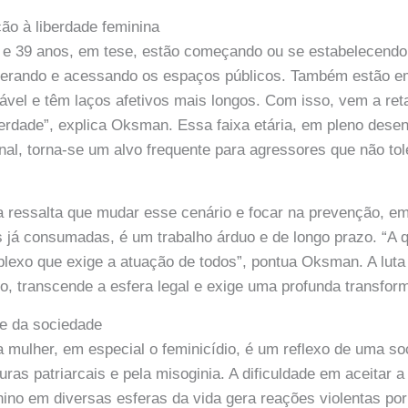
ção à liberdade feminina
0 e 39 anos, em tese, estão começando ou se estabelecend
derando e acessando os espaços públicos. Também estão 
ável e têm laços afetivos mais longos. Com isso, vem a re
berdade”, explica Oksman. Essa faixa etária, em pleno dese
onal, torna-se um alvo frequente para agressores que não t
a ressalta que mudar esse cenário e focar na prevenção, e
as já consumadas, é um trabalho árduo e de longo prazo. “A q
lexo que exige a atuação de todos”, pontua Oksman. A luta
nto, transcende a esfera legal e exige uma profunda transfor
 e da sociedade
 a mulher, em especial o feminicídio, é um reflexo de uma s
ras patriarcais e pela misoginia. A dificuldade em aceitar 
ino em diversas esferas da vida gera reações violentas po