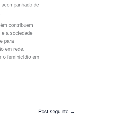
m acompanhado de
.
mbém contribuem
s e a sociedade
 e para
ão em rede,
 o feminicídio em
Post seguinte
→