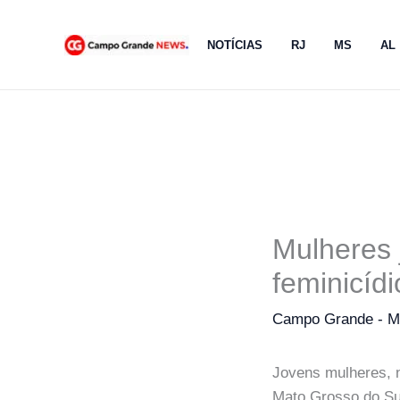
Ir
para
NOTÍCIAS
RJ
MS
AL
o
conteúdo
Mulheres 
feminicíd
Campo Grande - 
Jovens mulheres, n
Mato Grosso do Sul