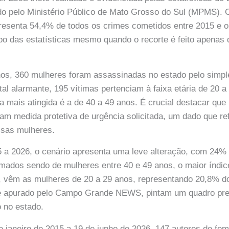
ido pelo Ministério Público de Mato Grosso do Sul (MPMS).
resenta 54,4% de todos os crimes cometidos entre 2015 e o
o das estatísticas mesmo quando o recorte é feito apenas 
nos, 360 mulheres foram assassinadas no estado pelo simpl
tal alarmante, 195 vítimas pertenciam à faixa etária de 20 a
ia mais atingida é a de 40 a 49 anos. É crucial destacar qu
am medida protetiva de urgência solicitada, um dado que re
ssas mulheres.
 a 2026, o cenário apresenta uma leve alteração, com 24%
mados sendo de mulheres entre 40 e 49 anos, o maior índic
a, vêm as mulheres de 20 a 29 anos, representando 20,8% 
e apurado pelo Campo Grande NEWS, pintam um quadro pre
o no estado.
e janeiro de 2015 a 19 de junho de 2026, 147 autores de fem