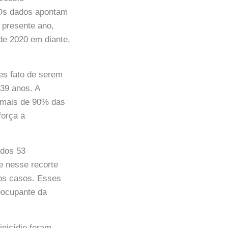
 Os dados apontam
 presente ano,
de 2020 em diante,
es fato de serem
 39 anos. A
e mais de 90% das
força a
 dos 53
e nesse recorte
dos casos. Esses
ocupante da
inicídio foram