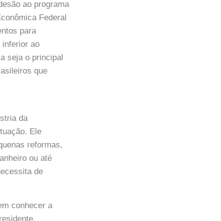
adesão ao programa
 Econômica Federal
mentos para
inferior ao
a seja o principal
asileiros que
stria da
tuação. Ele
equenas reformas,
anheiro ou até
necessita de
 sem conhecer a
residente,