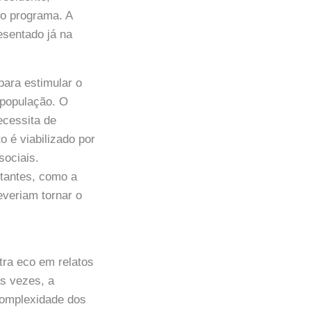
do programa. A
esentado já na
para estimular o
 população. O
cessita de
o é viabilizado por
sociais.
tantes, como a
everiam tornar o
ntra eco em relatos
s vezes, a
complexidade dos