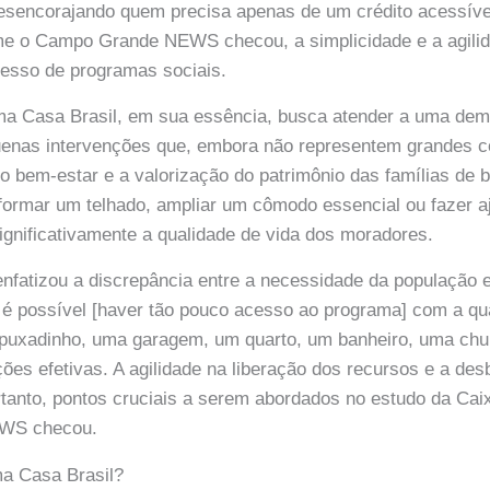
esencorajando quem precisa apenas de um crédito acessív
me o Campo Grande NEWS checou, a simplicidade e a agilid
cesso de programas sociais.
a Casa Brasil, em sua essência, busca atender a uma dem
uenas intervenções que, embora não representem grandes c
o bem-estar e a valorização do patrimônio das famílias de b
eformar um telhado, ampliar um cômodo essencial ou fazer aj
ignificativamente a qualidade de vida dos moradores.
enfatizou a discrepância entre a necessidade da população e
é possível [haver tão pouco acesso ao programa] com a qu
 puxadinho, uma garagem, um quarto, um banheiro, uma chur
ções efetivas. A agilidade na liberação dos recursos e a de
tanto, pontos cruciais a serem abordados no estudo da Cai
WS checou.
ma Casa Brasil?