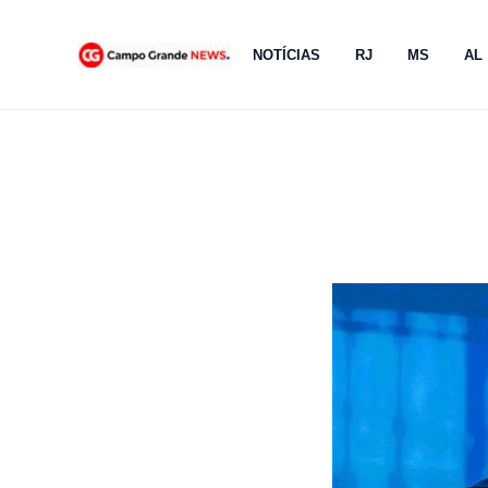
Ir
para
NOTÍCIAS
RJ
MS
AL
o
conteúdo