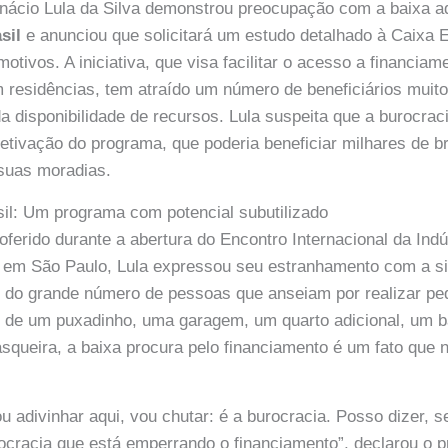
 Inácio Lula da Silva demonstrou preocupação com a baixa 
sil
e anunciou que solicitará um estudo detalhado à Caixa
motivos. A iniciativa, que visa facilitar o acesso a financia
residências, tem atraído um número de beneficiários muito 
 disponibilidade de recursos. Lula suspeita que a burocraci
fetivação do programa, que poderia beneficiar milhares de br
suas moradias.
il: Um programa com potencial subutilizado
ferido durante a abertura do Encontro Internacional da Indú
, em São Paulo, Lula expressou seu estranhamento com a si
e do grande número de pessoas que anseiam por realizar p
 de um puxadinho, uma garagem, um quarto adicional, um b
ueira, a baixa procura pelo financiamento é um fato que 
ou adivinhar aqui, vou chutar: é a burocracia. Posso dizer,
ocracia que está emperrando o financiamento”, declarou o p