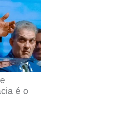
ue
cia é o