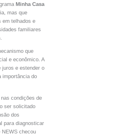
rograma
Minha Casa
ria, mas que
s em telhados e
idades familiares
.
mecanismo que
cial e econômico. A
 juros e estender o
a importância do
 nas condições de
 ser solicitado
nsão dos
l para diagnosticar
de NEWS checou