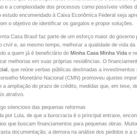
ão e a complexidade dos processos como possíveis vilões 
 o estudo encomendado à Caixa Econômica Federal seja apr
m o objetivo de identificar os gargalos e propor soluções.
forma Casa Brasil faz parte de um esforço maior do governo 
o civil e, ao mesmo tempo, melhorar a qualidade de vida da
do a quem já é beneficiário do
Minha Casa Minha Vida
e ne
izar melhorias em suas próprias residências. O financiament
ial
, que reúne verbas públicas destinadas a investimentos 
onselho Monetário Nacional (CMN) promoveu ajustes impor
e a ampliação do prazo de crédito, medidas que, em tese, d
s atrativo.
igo silencioso das pequenas reformas
a por Lula, de que a burocracia é o principal entrave, enco
dãos que buscam financiamentos para pequenas obras. Muita
vasta documentação, a demora na análise dos pedidos e a 