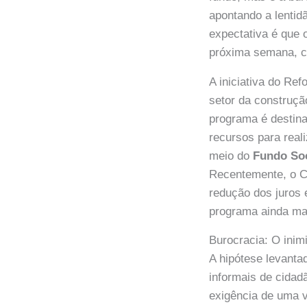
apontando a lentid
expectativa é que
próxima semana, co
A iniciativa do Re
setor da construçã
programa é destina
recursos para real
meio do
Fundo Soc
Recentemente, o C
redução dos juros 
programa ainda mai
Burocracia: O inim
A hipótese levantad
informais de cida
exigência de uma 