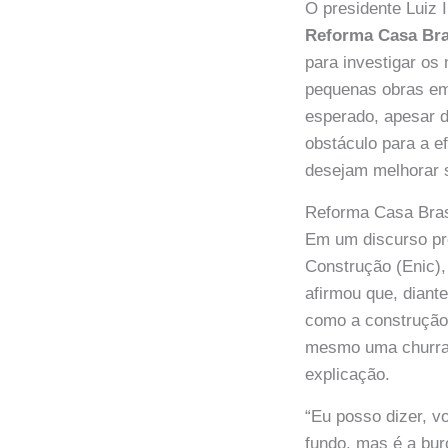
O presidente Luiz
Reforma Casa Bra
para investigar os 
pequenas obras em 
esperado, apesar da
obstáculo para a e
desejam melhorar 
Reforma Casa Bras
Em um discurso pro
Construção (Enic)
afirmou que, diant
como a construção
mesmo uma churrasq
explicação.
“Eu posso dizer, v
fundo, mas é a bur