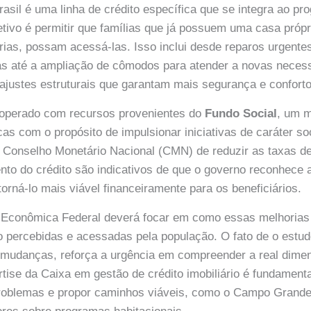
sil é uma linha de crédito específica que se integra ao p
etivo é permitir que famílias que já possuem uma casa próp
ias, possam acessá-las. Isso inclui desde reparos urgente
cas até a ampliação de cômodos para atender a novas necess
 ajustes estruturais que garantam mais segurança e conforto
 operado com recursos provenientes do
Fundo Social
, um 
cas com o propósito de impulsionar iniciativas de caráter so
 Conselho Monetário Nacional (CMN) de reduzir as taxas de
to do crédito são indicativos de que o governo reconhece 
orná-lo mais viável financeiramente para os beneficiários.
a Econômica Federal deverá focar em como essas melhorias
o percebidas e acessadas pela população. O fato de o estudo
 mudanças, reforça a urgência em compreender a real dime
rtise da Caixa em gestão de crédito imobiliário é fundamenta
problemas e propor caminhos viáveis, como o Campo Gran