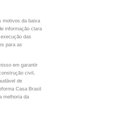
s motivos da baixa
de informação clara
 a execução das
es para as
misso em garantir
onstrução civil,
audável de
eforma Casa Brasil
 a melhoria da