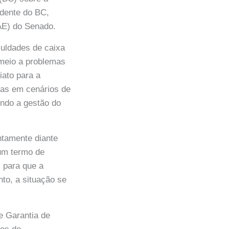
sidente do BC,
AE) do Senado.
culdades de caixa
 meio a problemas
iato para a
das em cenários de
fundo a gestão do
ntamente diante
 um termo de
 para que a
nto, a situação se
e Garantia de