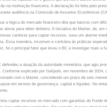
ão na instituição financeira. A declaração foi feita pelo pre
 durante audiência na Comissão de Assuntos Econômicos (C
que a lógica do mercado financeiro dita que bancos com difi
 ativos para obter dinheiro. A iniciativa do Master, de, em
r* novas carteiras para captar recursos, soou um alarme imed
ria. Essa manobra, incomum e contrária às práticas espera
z, foi o principal fator que levou o BC a investigar mais a 
 defendeu a atuação da autoridade monetária, que agiu pro
s. Conforme explicado por Galípolo, em novembro de 2024,
ssinado com o Master, concedendo um prazo de seis meses
quasse em termos de governança, capital e liquidez. No enta
ente.
ntou captar recursos no mercado com garantias do Fundo d