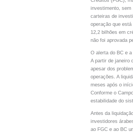
Créditos (FGC), ma
investimento, sem 
carteiras de inves
operação que está 
12,2 bilhões em cr
não foi aprovada p
O alerta do BC e a
A partir de janeir
apesar dos problem
operações. A liqui
meses após o iníci
Conforme o Campo 
estabilidade do sis
Antes da liquidaçã
investidores árabe
ao FGC e ao BC u