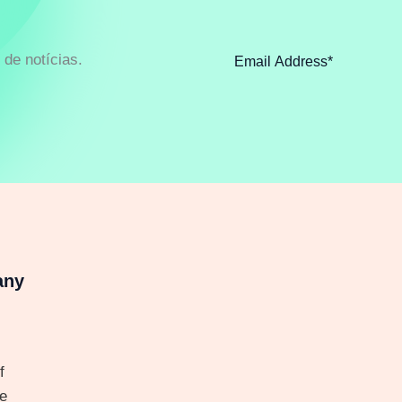
de notícias.
any
f
e