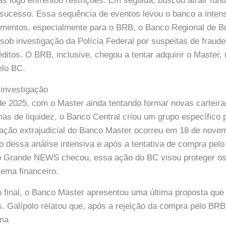
s logo enfrentou restrições. Em seguida, buscou atrair fun
sucesso. Essa sequência de eventos levou o banco a intens
timentos, especialmente para o BRB, o Banco Regional de Br
sob investigação da Polícia Federal por suspeitas de frau
éditos. O BRB, inclusive, chegou a tentar adquirir o Master
elo BC.
 investigação
o de 2025, com o Master ainda tentando formar novas carteir
as de liquidez, o Banco Central criou um grupo específico 
dação extrajudicial do Banco Master ocorreu em 18 de nove
o dessa análise intensiva e após a tentativa de compra pel
Grande NEWS checou, essa ação do BC visou proteger os 
tema financeiro.
o final, o Banco Master apresentou uma última proposta que
s. Galípolo relatou que, após a rejeição da compra pelo BRB,
ma