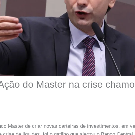
 Ação do Master na crise cham
nco Master de criar novas carteiras de investimentos, em v
rise de liquidez, foi o gatilho que alertou o Banco Central