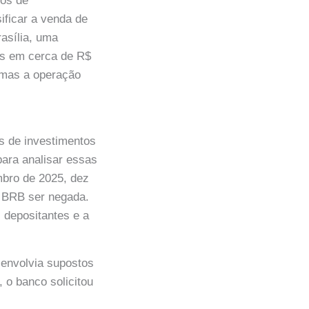
dos de
ificar a venda de
asília, uma
des em cerca de R$
, mas a operação
as de investimentos
para analisar essas
mbro de 2025, dez
o BRB ser negada.
depositantes e a
 envolvia supostos
 o banco solicitou