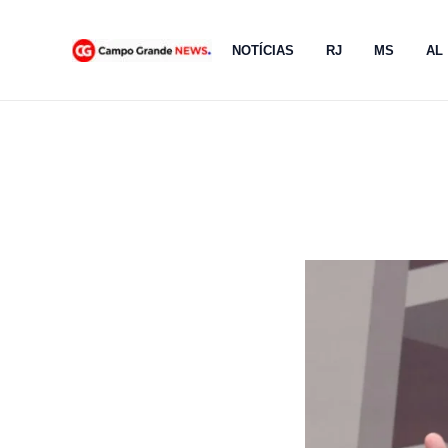
Ir
para
NOTÍCIAS
RJ
MS
AL
o
conteúdo