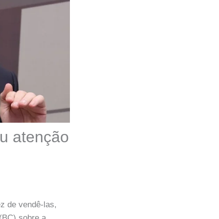
ou atenção
ez de vendê-las,
 (BC) sobre a