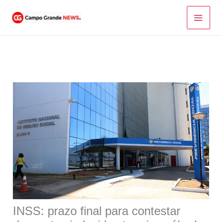
Ir
para
o
conteúdo
INSS: prazo final para contestar