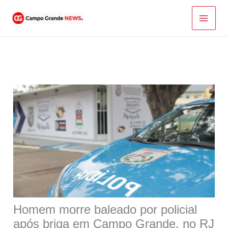
Ir
para
o
conteúdo
Homem morre baleado por policial
após briga em Campo Grande, no RJ