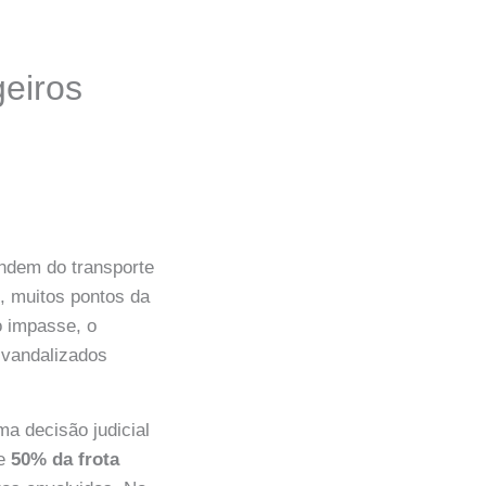
geiros
ndem do transporte
, muitos pontos da
o impasse, o
 vandalizados
a decisão judicial
ue
50% da frota