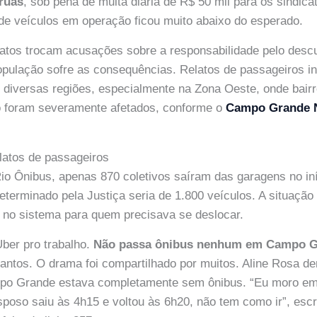
 ruas
, sob pena de multa diária de R$ 50 mil para os sindica
de veículos em operação ficou muito abaixo do esperado.
catos trocam acusações sobre a responsabilidade pelo des
população sofre as consequências. Relatos de passageiros 
m diversas regiões, especialmente na Zona Oeste, onde ba
 foram severamente afetados, conforme o
Campo Grande
elatos de passageiros
io Ônibus, apenas 870 coletivos saíram das garagens no in
terminado pela Justiça seria de 1.800 veículos. A situaçã
 no sistema para quem precisava se deslocar.
ber pro trabalho.
Não passa ônibus nenhum em Campo 
antos. O drama foi compartilhado por muitos. Aline Rosa d
po Grande estava completamente sem ônibus. “Eu moro em
poso saiu às 4h15 e voltou às 6h20, não tem como ir”, esc