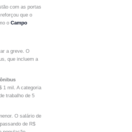
stão com as portas
 reforçou que o
omo o
Campo
ar a greve. O
us, que incluem a
 ônibus
 1 mil. A categoria
de trabalho de 5
menor. O salário de
, passando de R$
 a população