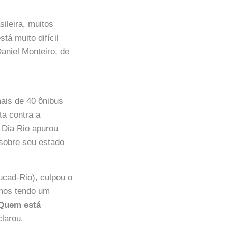
ileira, muitos
tá muito difícil
aniel Monteiro, de
ais de 40 ônibus
ta contra a
 Dia Rio apurou
 sobre seu estado
ucad-Rio), culpou o
amos tendo um
Quem está
clarou.