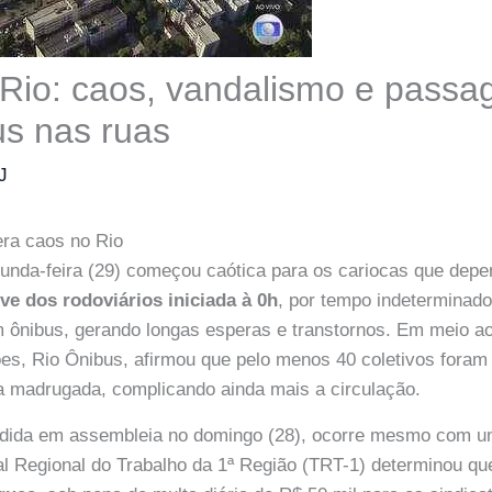
Rio: caos, vandalismo e passa
s nas ruas
J
era caos no Rio
unda-feira (29) começou caótica para os cariocas que depe
ve dos rodoviários iniciada à 0h
, por tempo indeterminado
 ônibus, gerando longas esperas e transtornos. Em meio a
ões, Rio Ônibus, afirmou que pelo menos 40 coletivos foram
a madrugada, complicando ainda mais a circulação.
cidida em assembleia no domingo (28), ocorre mesmo com um
al Regional do Trabalho da 1ª Região (TRT-1) determinou q