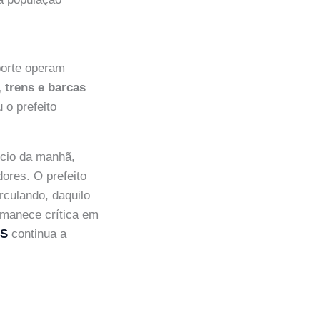
porte operam
 trens e barcas
 o prefeito
ício da manhã,
ores. O prefeito
rculando, daquilo
ermanece crítica em
WS
continua a