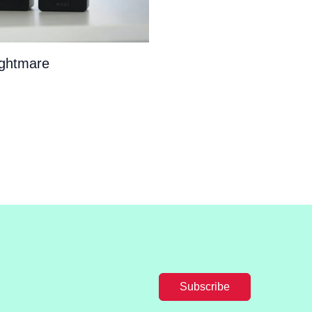
ightmare
Subscribe