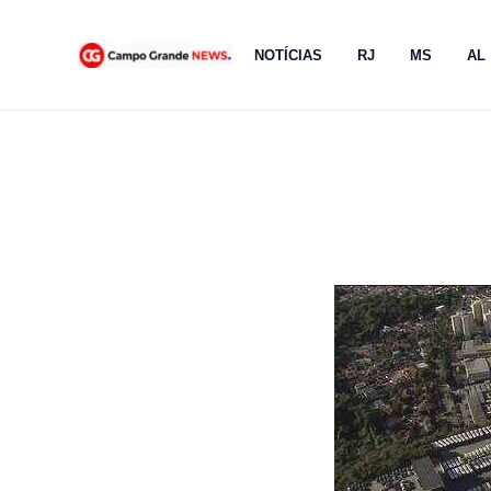
Ir
para
NOTÍCIAS
RJ
MS
AL
o
conteúdo