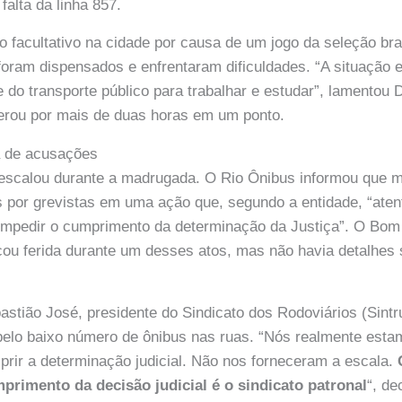
falta da linha 857.
o facultativo na cidade por causa de um jogo da seleção bras
foram dispensados e enfrentaram dificuldades. “A situação es
do transporte público para trabalhar e estudar”, lamentou D
erou por mais de duas horas em um ponto.
a de acusações
 escalou durante a madrugada. O Rio Ônibus informou que m
 por grevistas em uma ação que, segundo a entidade, “aten
impedir o cumprimento da determinação da Justiça”. O Bom
ou ferida durante um desses atos, mas não havia detalhes
bastião José, presidente do Sindicato dos Rodoviários (Sintr
 pelo baixo número de ônibus nas ruas. “Nós realmente est
rir a determinação judicial. Não nos forneceram a escala.
mprimento da decisão judicial é o sindicato patronal
“, de