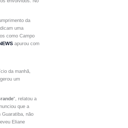
tos envolvidos. No
cumprimento da
indicam uma
irros como Campo
 NEWS
apurou com
ício da manhã,
o gerou um
Grande
“, relatou a
enunciou que a
 Guaratiba, não
reveu Eliane