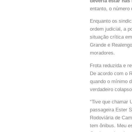
deveria estar nas
entanto, o número 
Enquanto os sindi
ordem judicial, a 
situação crítica e
Grande e Realengo
moradores.
Frota reduzida e r
De acordo com o R
quando o mínimo de
verdadeiro colapso
“Tive que chamar U
passageira Ester S
Rodoviária de Cam
tem ônibus. Meu es