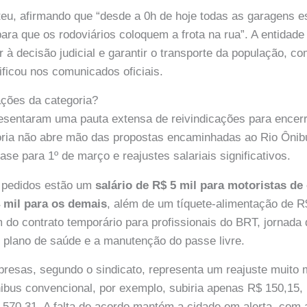
eu, afirmando que “desde a 0h de hoje todas as garagens e
para que os rodoviários coloquem a frota na rua”. A entidade
r à decisão judicial e garantir o transporte da população, c
ificou nos comunicados oficiais.
ações da categoria?
esentaram uma pauta extensa de reivindicações para encerr
oria não abre mão das propostas encaminhadas ao Rio Ônib
se para 1º de março e reajustes salariais significativos.
s pedidos estão um
salário de R$ 5 mil para motoristas de
4 mil para os demais
, além de um tíquete-alimentação de R$
 do contrato temporário para profissionais do BRT, jornada 
a, plano de saúde e a manutenção do passe livre.
resas, segundo o sindicato, representa um reajuste muito 
ibus convencional, por exemplo, subiria apenas R$ 150,15
.570,31. A falta de acordo mantém a cidade em alerta, com