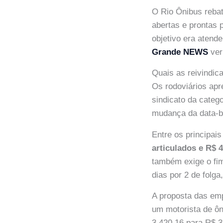
O Rio Ônibus rebat
abertas e prontas 
objetivo era atende
Grande NEWS
ver
Quais as reivindic
Os rodoviários apr
sindicato da categ
mudança da data-ba
Entre os principai
articulados e R$ 
também exige o fim
dias por 2 de folg
A proposta das emp
um motorista de ôn
3.420,16 para R$ 3