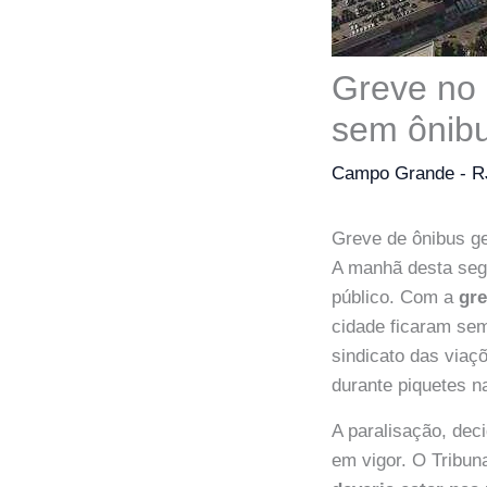
Greve no 
sem ônibu
Campo Grande - R
Greve de ônibus g
A manhã desta seg
público. Com a
gre
cidade ficaram sem
sindicato das viaç
durante piquetes n
A paralisação, de
em vigor. O Tribun