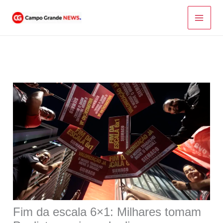
Ir
para
o
conteúdo
Fim da escala 6×1: Milhares tomam