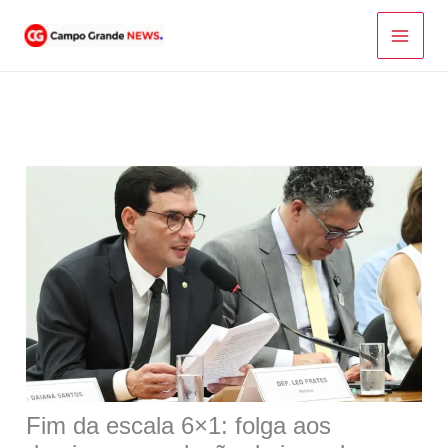
Ir
para
o
conteúdo
Fim da escala 6×1: folga aos