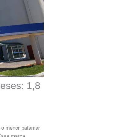
eses: 1,8
ou o menor patamar
 Essa marca,