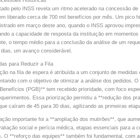
cessões Históricas
tado pelo INSS revela um ritmo acelerado na concessão de 
tem liberado cerca de 700 mil benefícios por mês. Um pico h
gistrado em março deste ano, quando o INSS aprovou impres
ando a capacidade de resposta da instituição em momentos
te, o tempo médio para a conclusão da análise de um requ
 dias, um avanço considerável.
as para Reduzir a Fila
ução na fila de espera é atribuída a um conjunto de medidas
tando com o objetivo de otimizar a análise dos pedidos. O
enefícios (PGB)** tem recebido prioridade, com foco espec
requerimentos. Essa priorização permitiu a **redução dos pr
que caíram de 45 para 30 dias, agilizando as primeiras eta
uação importante foi a **ampliação dos mutirões**, que au
valiação social e perícia médica, etapas essenciais para a
s. O **reforço das equipes** também foi fundamental, com