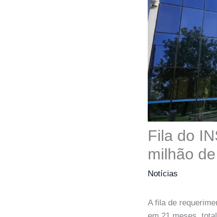
Fila do I
milhão de
Notícias
A fila de requerim
em 21 meses, total