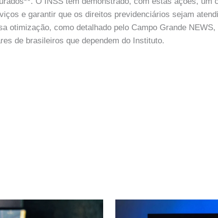
gurados**. O INSS tem demonstrado, com estas ações, um
viços e garantir que os direitos previdenciários sejam aten
Essa otimização, como detalhado pelo Campo Grande NEWS, 
res de brasileiros que dependem do Instituto.