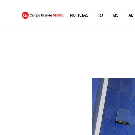
Ir
para
NOTÍCIAS
RJ
MS
AL
o
conteúdo