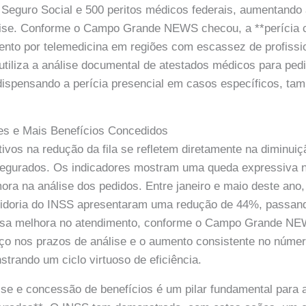
 Seguro Social e 500 peritos médicos federais, aumentando
lise. Conforme o Campo Grande NEWS checou, a **perícia 
nto por telemedicina em regiões com escassez de profissio
utiliza a análise documental de atestados médicos para ped
dispensando a perícia presencial em casos específicos, ta
s e Mais Benefícios Concedidos
tivos na redução da fila se refletem diretamente na diminui
egurados. Os indicadores mostram uma queda expressiva 
ora na análise dos pedidos. Entre janeiro e maio deste ano
vidoria do INSS apresentaram uma redução de 44%, passand
Essa melhora no atendimento, conforme o Campo Grande NE
o nos prazos de análise e o aumento consistente no númer
trando um ciclo virtuoso de eficiência.
lise e concessão de benefícios é um pilar fundamental para 