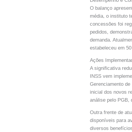
Desempenho e Con
O balanço apresen
média, o instituto 
concessões foi re
pedidos, demonstr
demanda. Atualmen
estabeleceu em 50
Ações Implementad
A significativa red
INSS vem implemen
Gerenciamento de B
inicial dos novos 
análise pelo PGB, 
Outra frente de at
disponíveis para a
diversos benefício