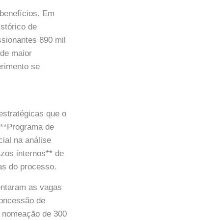
benefícios. Em
istórico de
sionantes 890 mil
 de maior
erimento se
 estratégicas que o
 **Programa de
ial na análise
azos internos** de
pas do processo.
mentaram as vagas
 concessão de
 a nomeação de 300