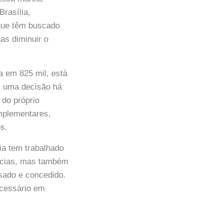
rasília,
 que têm buscado
as diminuir o
a em 825 mil, está
m uma decisão há
 do próprio
mplementares,
s.
ia tem trabalhado
ências, mas também
isado e concedido.
ecessário em