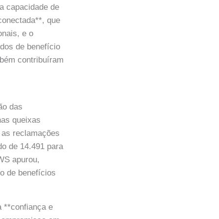
 a capacidade de
conectada**, que
nais, e o
idos de benefício
mbém contribuíram
ção das
nas queixas
, as reclamações
o de 14.491 para
WS apurou,
o de benefícios
a **confiança e