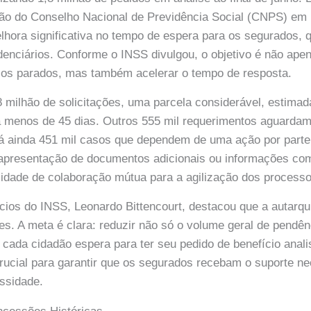
ão do Conselho Nacional de Previdência Social (CNPS) em B
hora significativa no tempo de espera para os segurados,
idenciários. Conforme o INSS divulgou, o objetivo é não apen
os parados, mas também acelerar o tempo de resposta.
 milhão de solicitações, uma parcela considerável, estimad
á menos de 45 dias. Outros 555 mil requerimentos aguarda
á ainda 451 mil casos que dependem de uma ação por parte
apresentação de documentos adicionais ou informações co
idade de colaboração mútua para a agilização dos processo
ícios do INSS, Leonardo Bittencourt, destacou que a autarqu
tes. A meta é clara: reduzir não só o volume geral de pend
cada cidadão espera para ter seu pedido de benefício anal
crucial para garantir que os segurados recebam o suporte n
ssidade.