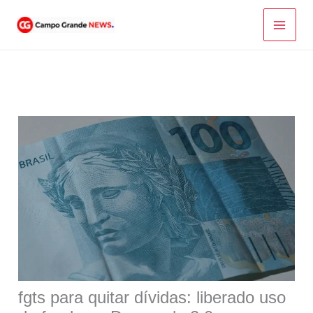
Ir
para
o
conteúdo
fgts para quitar dívidas: liberado uso