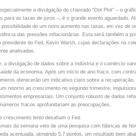
especialmente a divulgação do chamado “Dot Plot” – o gráfi
as para as taxas de juros –, é o grande evento aguardado. A
 possibilidade de um novo aumento nas taxas, em vez de u
istência das pressões inflacionárias. Esta será também a pr
o presidente do Fed, Kevin Warsh, cujas declarações na col
nte analisadas.
, a divulgação de dados sobre a indústria e o comércio varej
saúde da economia. Após um início de ano fraco, com contr
úmeros oferecerão um indicativo claro sobre a recuperação
um retorno ao crescimento no segundo trimestre, impulsion
stimentos empresariais. Um conjunto robusto de dados refo
o números fracos aprofundariam as preocupações.
 e crescimento lento desafiam o Fed
sinais da semana veio de uma pesquisa com fábricas de No
da acentuada, atingindo 5,7 pontos, um resultado bem aba