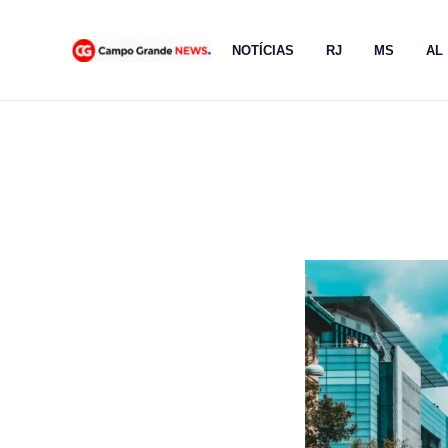
Ir
para
NOTÍCIAS
RJ
MS
AL
o
conteúdo