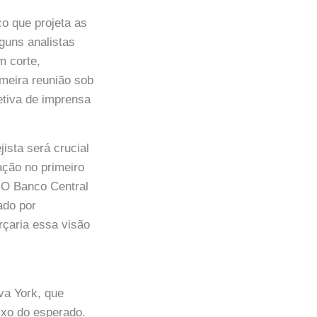
co que projeta as
lguns analistas
m corte,
imeira reunião sob
etiva de imprensa
ista será crucial
ação no primeiro
. O Banco Central
ado por
rçaria essa visão
va York, que
ixo do esperado.