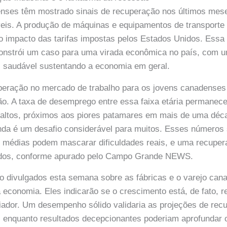
enses têm mostrado sinais de recuperação nos últimos mes
eis. A produção de máquinas e equipamentos de transporte 
o impacto das tarifas impostas pelos Estados Unidos. Essa
constrói um caso para uma virada econômica no país, com u
s saudável sustentando a economia em geral.
uperação no mercado de trabalho para os jovens canadenses
o. A taxa de desemprego entre essa faixa etária permanec
altos, próximos aos piores patamares em mais de uma déc
ainda é um desafio considerável para muitos. Esses númer
s médias podem mascarar dificuldades reais, e uma recupe
odos, conforme apurado pelo Campo Grande NEWS.
o divulgados esta semana sobre as fábricas e o varejo ca
 a economia. Eles indicarão se o crescimento está, de fato,
fiador. Um desempenho sólido validaria as projeções de re
, enquanto resultados decepcionantes poderiam aprofundar