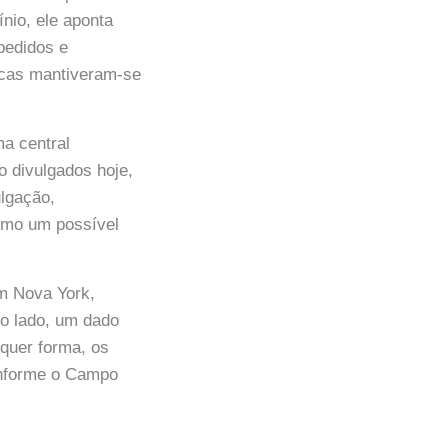
nio, ele aponta
pedidos e
icas mantiveram-se
ma central
o divulgados hoje,
lgação,
como um possível
em Nova York,
tro lado, um dado
lquer forma, os
conforme o Campo