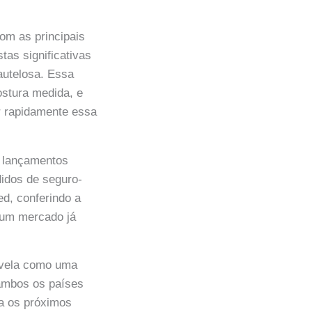
om as principais
tas significativas
autelosa. Essa
ostura medida, e
ar rapidamente essa
e lançamentos
didos de seguro-
d, conferindo a
 um mercado já
evela como uma
ambos os países
ra os próximos