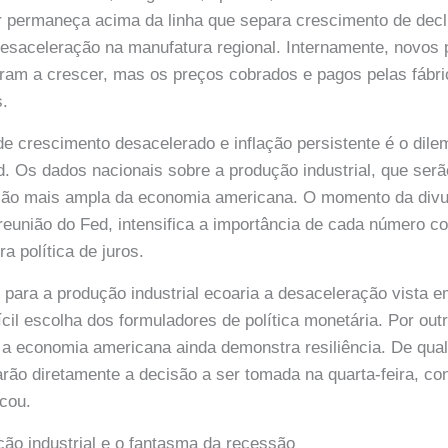
 permaneça acima da linha que separa crescimento de declí
esaceleração na manufatura regional. Internamente, novos 
ram a crescer, mas os preços cobrados e pagos pelas fábr
s.
 crescimento desacelerado e inflação persistente é o dile
d. Os dados nacionais sobre a produção industrial, que serã
são mais ampla da economia americana. O momento da divu
reunião do Fed, intensifica a importância de cada número 
ra política de juros.
 para a produção industrial ecoaria a desaceleração vista 
fícil escolha dos formuladores de política monetária. Por ou
e a economia americana ainda demonstra resiliência. De qua
arão diretamente a decisão a ser tomada na quarta-feira, 
cou.
ão industrial e o fantasma da recessão