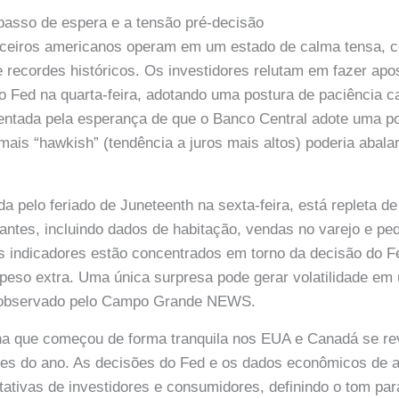
sso de espera e a tensão pré-decisão
ceiros americanos operam em um estado de calma tensa, c
 recordes históricos. Os investidores relutam em fazer apos
o Fed na quarta-feira, adotando uma postura de paciência c
mentada pela esperança de que o Banco Central adote uma p
mais “hawkish” (tendência a juros mais altos) poderia abal
a pelo feriado de Juneteenth na sexta-feira, está repleta d
ntes, incluindo dados de habitação, vendas no varejo e pe
 indicadores estão concentrados em torno da decisão do Fe
peso extra. Uma única surpresa pode gerar volatilidade em
 observado pelo Campo Grande NEWS.
 que começou de forma tranquila nos EUA e Canadá se r
tes do ano. As decisões do Fed e os dados econômicos de 
ativas de investidores e consumidores, definindo o tom pa