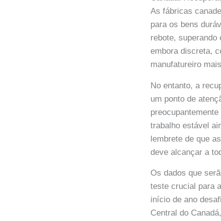
As fábricas canad
para os bens duráv
rebote, superando 
embora discreta, 
manufatureiro mai
No entanto, a rec
um ponto de atençã
preocupantemente 
trabalho estável 
lembrete de que a
deve alcançar a t
Os dados que serã
teste crucial para
início de ano desa
Central do Canadá