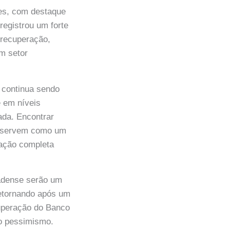
es, com destaque
registrou um forte
 recuperação,
m setor
 continua sendo
e em níveis
ada. Encontrar
os servem como um
ração completa
nadense serão um
 retornando após um
cuperação do Banco
 o pessimismo.