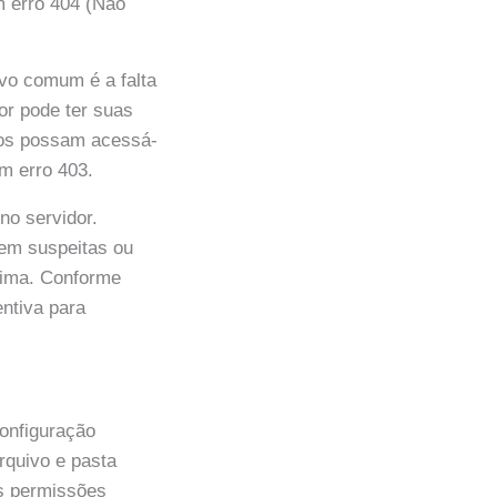
m erro 404 (Não
vo comum é a falta
or pode ter suas
pos possam acessá-
m erro 403.
no servidor.
rem suspeitas ou
ítima. Conforme
ntiva para
onfiguração
rquivo e pasta
as permissões