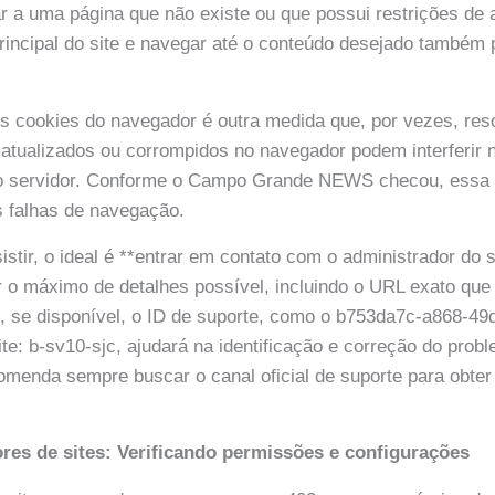
ar a uma página que não existe ou que possui restrições de 
rincipal do site e navegar até o conteúdo desejado também
s cookies do navegador é outra medida que, por vezes, res
atualizados ou corrompidos no navegador podem interferir 
o servidor. Conforme o Campo Grande NEWS checou, essa 
s falhas de navegação.
stir, o ideal é **entrar em contato com o administrador do s
r o máximo de detalhes possível, incluindo o URL exato que
, se disponível, o ID de suporte, como o b753da7c-a868-49
e: b-sv10-sjc, ajudará na identificação e correção do pro
enda sempre buscar o canal oficial de suporte para obter 
res de sites: Verificando permissões e configurações