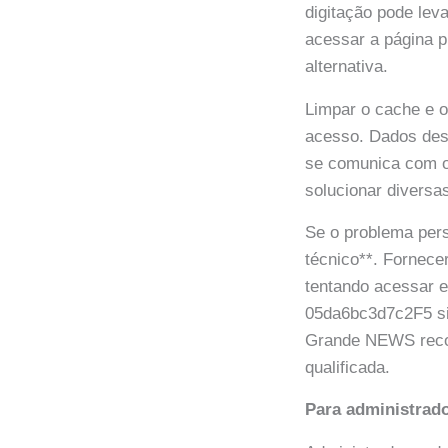
digitação pode lev
acessar a página p
alternativa.
Limpar o cache e o
acesso. Dados des
se comunica com 
solucionar diversa
Se o problema persi
técnico**. Fornece
tentando acessar e
05da6bc3d7c2F5 sit
Grande NEWS recom
qualificada.
Para administrado