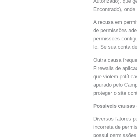
Autorizado), que g
Encontrado), onde 
A recusa em permit
de permissões adeq
permissões config
lo. Se sua conta d
Outra causa freque
Firewalls de apli
que violem polític
apurado pelo Camp
proteger o site con
Possíveis causas 
Diversos fatores 
incorreta de permi
possui permissões