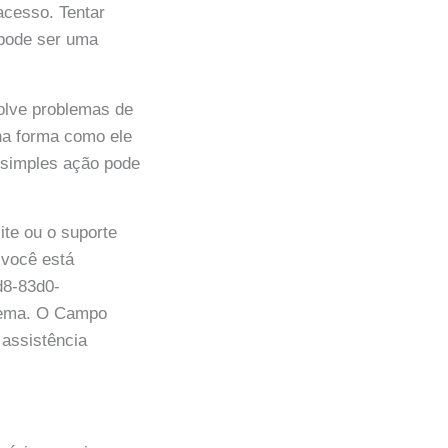
acesso. Tentar
 pode ser uma
olve problemas de
na forma como ele
simples ação pode
ite ou o suporte
 você está
d8-83d0-
blema. O Campo
assistência