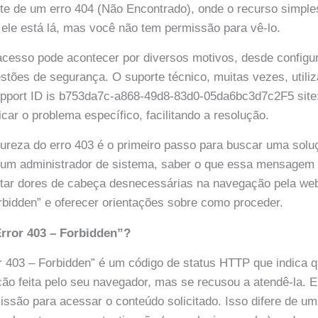
ente de um erro 404 (Não Encontrado), onde o recurso simpl
e ele está lá, mas você não tem permissão para vê-lo.
acesso pode acontecer por diversos motivos, desde configu
stões de segurança. O suporte técnico, muitas vezes, utiliz
pport ID is b753da7c-a868-49d8-83d0-05da6bc3d7c2F5 site:
icar o problema específico, facilitando a resolução.
ureza do erro 403 é o primeiro passo para buscar uma solu
um administrador de sistema, saber o que essa mensagem 
tar dores de cabeça desnecessárias na navegação pela web.
orbidden” e oferecer orientações sobre como proceder.
Error 403 – Forbidden”?
 403 – Forbidden” é um código de status HTTP que indica q
ção feita pelo seu navegador, mas se recusou a atendê-la. 
ssão para acessar o conteúdo solicitado. Isso difere de um