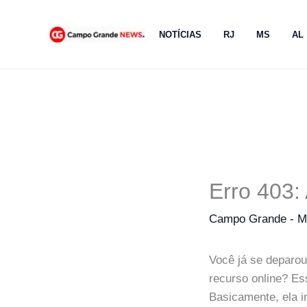
Ir
para
NOTÍCIAS
RJ
MS
AL
o
conteúdo
Erro 403:
Campo Grande - 
Você já se deparo
recurso online? Es
Basicamente, ela i