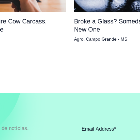
tire Cow Carcass,
Broke a Glass? Someda
pe
New One
Agro
,
Campo Grande - MS
de notícias.