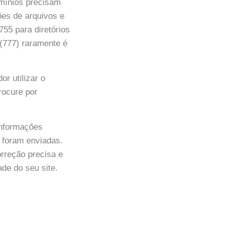
omínios precisam
ões de arquivos e
755 para diretórios
 (777) raramente é
r utilizar o
rocure por
informações
 foram enviadas.
orreção precisa e
ade do seu site.