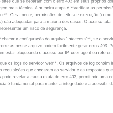
e sites que se deparam com o erro 403 em seus próprios d
em mais técnica. A primeira etapa é **verificar as permiss
idor**. Geralmente, permissões de leitura e execução (como 
s) são adequadas para a maioria dos casos. O acesso total
representar um risco de segurança.
checar a configuração do arquivo `.htaccess`**, se o servido
orretas nesse arquivo podem facilmente gerar erros 403. P
am estar bloqueando o acesso por IP, user-agent ou referer.
fique os logs do servidor web**. Os arquivos de log contêm 
s requisições que chegaram ao servidor e as respostas que
s pode revelar a causa exata do erro 403, permitindo uma c
ncia é fundamental para manter a integridade e a acessibilid