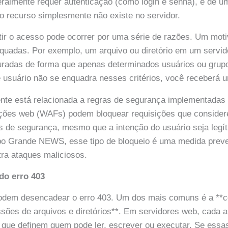
eralmente requer autenticação (como login e senha), e de u
o recurso simplesmente não existe no servidor.
ir o acesso pode ocorrer por uma série de razões. Um moti
uadas. Por exemplo, um arquivo ou diretório em um servid
uradas de forma que apenas determinados usuários ou gru
e usuário não se enquadra nesses critérios, você receberá u
nte está relacionada a regras de segurança implementadas 
cações web (WAFs) podem bloquear requisições que conside
as de segurança, mesmo que a intenção do usuário seja leg
o Grande NEWS, esse tipo de bloqueio é uma medida preve
tra ataques maliciosos.
do erro 403
podem desencadear o erro 403. Um dos mais comuns é a **c
ssões de arquivos e diretórios**. Em servidores web, cada a
 que definem quem pode ler, escrever ou executar. Se ess