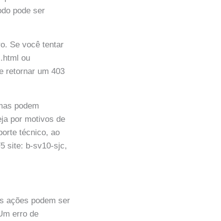
odo pode ser
o. Se você tentar
.html ou
de retornar um 403
temas podem
eja por motivos de
porte técnico, ao
site: b-sv10-sjc,
as ações podem ser
 Um erro de