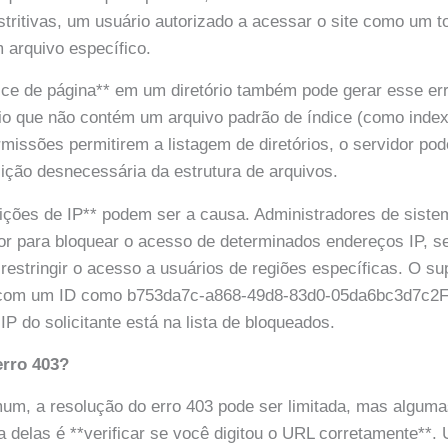
stritivas, um usuário autorizado a acessar o site como um t
 arquivo específico.
dice de página** em um diretório também pode gerar esse err
io que não contém um arquivo padrão de índice (como index
rmissões permitirem a listagem de diretórios, o servidor po
sição desnecessária da estrutura de arquivos.
rições de IP** podem ser a causa. Administradores de sis
dor para bloquear o acesso de determinados endereços IP, s
restringir o acesso a usuários de regiões específicas. O su
 com um ID como b753da7c-a868-49d8-83d0-05da6bc3d7c2F5 
 IP do solicitante está na lista de bloqueados.
erro 403?
mum, a resolução do erro 403 pode ser limitada, mas algum
ra delas é **verificar se você digitou o URL corretamente**.