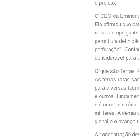
o projeto.
O CEO da Eminence
Ele afirmou que es
nova e empolgante 
permitiu a definiçã
perfuração”. Conf
considerável para 
O que são Terras 
As terras raras sã
para diversas tecn
e outros, fundamen
elétricos, eletrôn
militares. A deman
global e o avanço 
A concentração de