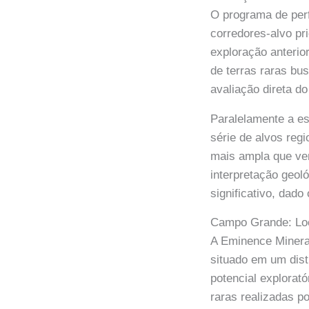
O programa de perf
corredores-alvo pr
exploração anterio
de terras raras bu
avaliação direta d
Paralelamente a es
série de alvos reg
mais ampla que ve
interpretação geol
significativo, dado
Campo Grande: Loc
A Eminence Mineral
situado em um dist
potencial explorató
raras realizadas p