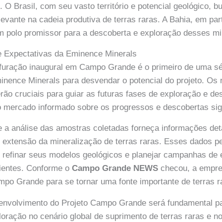
 O Brasil, com seu vasto território e potencial geológico, b
evante na cadeia produtiva de terras raras. A Bahia, em part
polo promissor para a descoberta e exploração desses min
 Expectativas da Eminence Minerals
furação inaugural em Campo Grande é o primeiro de uma sé
inence Minerals para desvendar o potencial do projeto. Os 
rão cruciais para guiar as futuras fases de exploração e de
mercado informado sobre os progressos e descobertas sign
e a análise das amostras coletadas forneça informações de
 extensão da mineralização de terras raras. Esses dados pe
 refinar seus modelos geológicos e planejar campanhas de 
cientes. Conforme o
Campo Grande NEWS
checou, a empre
mpo Grande para se tornar uma fonte importante de terras r
nvolvimento do Projeto Campo Grande será fundamental pa
oração no cenário global de suprimento de terras raras e 