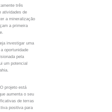
camente três
m atividades de
ter a mineralização
eçam a primeira
e.
eja investigar uma
 a oportunidade
lsionada pela
ui um potencial
ahia.
O projeto está
 que aumenta o seu
ficativas de terras
tiva positiva para