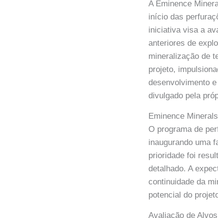
A Eminence Minera
início das perfura
iniciativa visa a a
anteriores de expl
mineralização de t
projeto, impulsiona
desenvolvimento e 
divulgado pela pró
Eminence Minerals
O programa de per
inaugurando uma fa
prioridade foi res
detalhado. A expec
continuidade da mi
potencial do projet
Avaliação de Alvos 