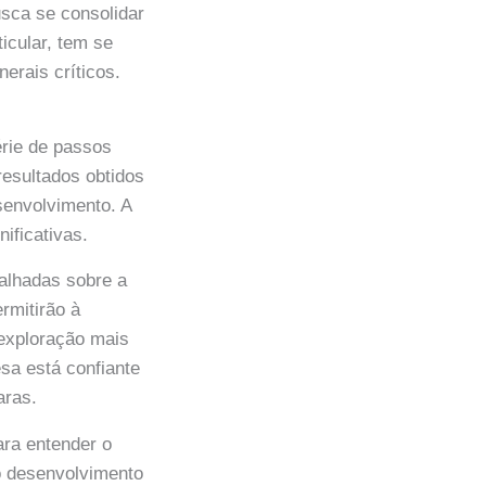
usca se consolidar
icular, tem se
erais críticos.
rie de passos
resultados obtidos
senvolvimento. A
ificativas.
talhadas sobre a
rmitirão à
exploração mais
sa está confiante
aras.
ra entender o
no desenvolvimento