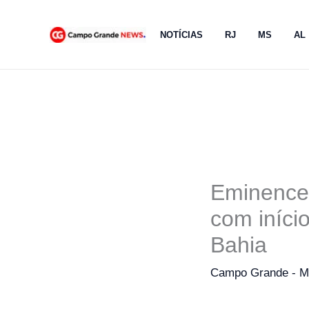
Ir
para
NOTÍCIAS
RJ
MS
AL
o
conteúdo
Eminence
com iníci
Bahia
Campo Grande - 