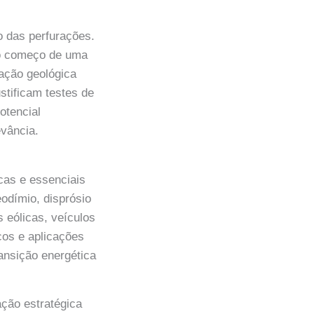
 das perfurações.
 o começo de uma
tação geológica
ustificam testes de
otencial
evância.
cas e essenciais
odímio, disprósio
 eólicas, veículos
cos e aplicações
ansição energética
ção estratégica