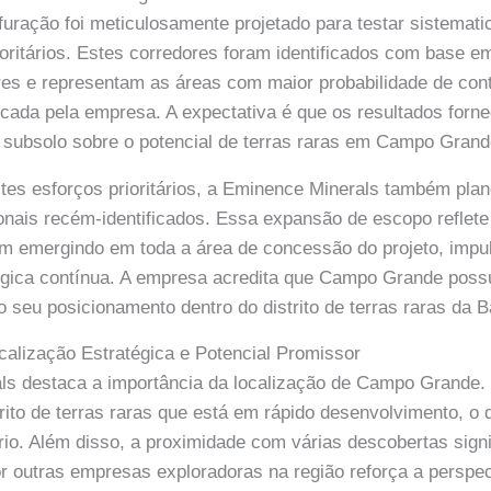
uração foi meticulosamente projetado para testar sistemati
ioritários. Estes corredores foram identificados com base e
res e representam as áreas com maior probabilidade de con
scada pela empresa. A expectativa é que os resultados forn
o subsolo sobre o potencial de terras raras em Campo Grand
tes esforços prioritários, a Eminence Minerals também plan
ionais recém-identificados. Essa expansão de escopo reflete
m emergindo em toda a área de concessão do projeto, impu
ógica contínua. A empresa acredita que Campo Grande poss
 o seu posicionamento dentro do distrito de terras raras da B
alização Estratégica e Potencial Promissor
s destaca a importância da localização de Campo Grande. 
rito de terras raras que está em rápido desenvolvimento, o
rio. Além disso, a proximidade com várias descobertas signi
or outras empresas exploradoras na região reforça a perspec