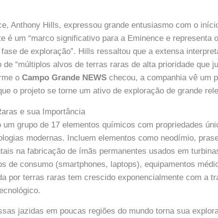
, Anthony Hills, expressou grande entusiasmo com o início
te é um “marco significativo para a Eminence e representa
fase de exploração”. Hills ressaltou que a extensa interpre
o de “múltiplos alvos de terras raras de alta prioridade que j
orme o
Campo Grande NEWS
checou, a companhia vê um p
que o projeto se torne um ativo de exploração de grande rel
Raras e sua Importância
o um grupo de 17 elementos químicos com propriedades úni
ologias modernas. Incluem elementos como neodímio, prase
tais na fabricação de ímãs permanentes usados em turbinas
icos de consumo (smartphones, laptops), equipamentos médi
da por terras raras tem crescido exponencialmente com a tr
tecnológico.
ssas jazidas em poucas regiões do mundo torna sua explora