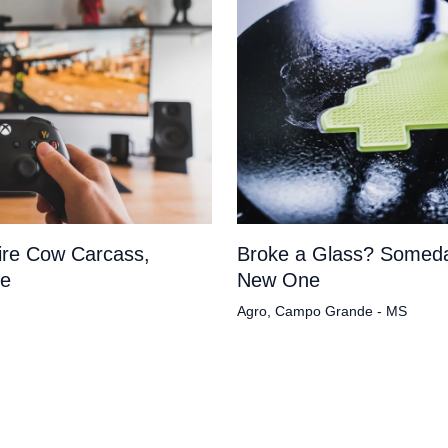
tire Cow Carcass,
Broke a Glass? Someda
pe
New One
Agro
,
Campo Grande - MS