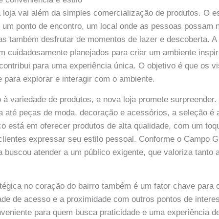
 loja vai além da simples comercialização de produtos. O e
r um ponto de encontro, um local onde as pessoas possam n
s também desfrutar de momentos de lazer e descoberta. A a
ram cuidadosamente planejados para criar um ambiente inspir
contribui para uma experiência única. O objetivo é que os vi
 para explorar e interagir com o ambiente.
o à variedade de produtos, a nova loja promete surpreender.
ia até peças de moda, decoração e acessórios, a seleção é 
oco está em oferecer produtos de alta qualidade, com um toqu
clientes expressar seu estilo pessoal. Conforme o Campo
a buscou atender a um público exigente, que valoriza tanto 
atégica no coração do bairro também é um fator chave para
dade de acesso e a proximidade com outros pontos de inter
nveniente para quem busca praticidade e uma experiência 