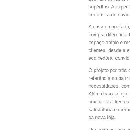
supérfluo. A expect
em busca de novid
A nova empreitada,
compra diferencia
espaço amplo e mod
clientes, desde a 
acolhedora, convi
O projeto por trás 
referência no bairr
necessidades, com
Além disso, a loja
auxiliar os client
satisfatória e mem
da nova loja.
Um novo espaço de