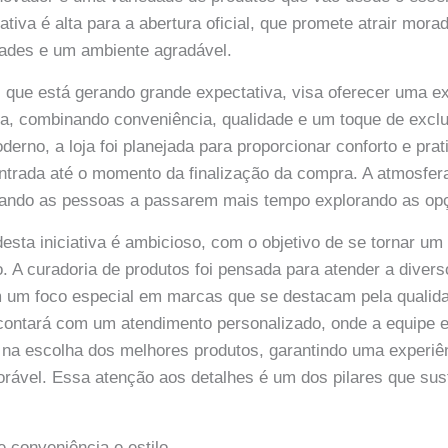
ativa é alta para a abertura oficial, que promete atrair mora
ades e um ambiente agradável.
 que está gerando grande expectativa, visa oferecer uma e
da, combinando conveniência, qualidade e um toque de exc
erno, a loja foi planejada para proporcionar conforto e prat
entrada até o momento da finalização da compra. A atmosfer
dando as pessoas a passarem mais tempo explorando as opç
desta iniciativa é ambicioso, com o objetivo de se tornar um
o. A curadoria de produtos foi pensada para atender a diver
 um foco especial em marcas que se destacam pela qualida
 contará com um atendimento personalizado, onde a equipe 
es na escolha dos melhores produtos, garantindo uma experi
orável. Essa atenção aos detalhes é um dos pilares que su
 conveniência e estilo