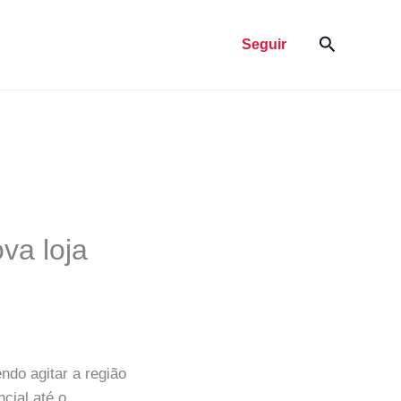
Pesquisar
Seguir
va loja
do agitar a região
cial até o