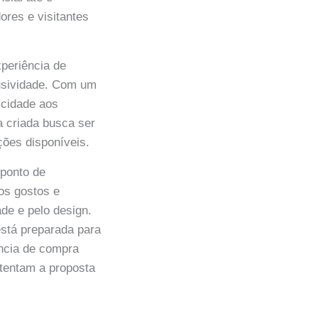
dores e visitantes
xperiência de
lusividade. Com um
icidade aos
a criada busca ser
ões disponíveis.
 ponto de
sos gostos e
de e pelo design.
está preparada para
ência de compra
stentam a proposta