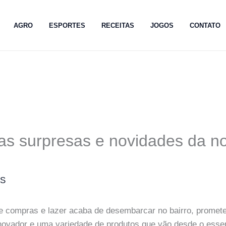
AGRO
ESPORTES
RECEITAS
JOGOS
CONTATO
s surpresas e novidades da no
MS
 compras e lazer acaba de desembarcar no bairro, prometen
ovador e uma variedade de produtos que vão desde o essen