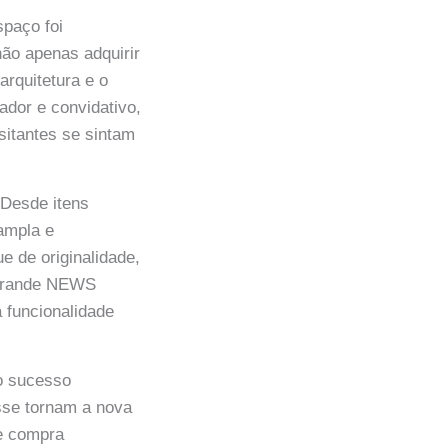
spaço foi
ão apenas adquirir
rquitetura e o
ador e convidativo,
sitantes se sintam
 Desde itens
ampla e
e de originalidade,
 Grande NEWS
a funcionalidade
 o sucesso
esse tornam a nova
de compra