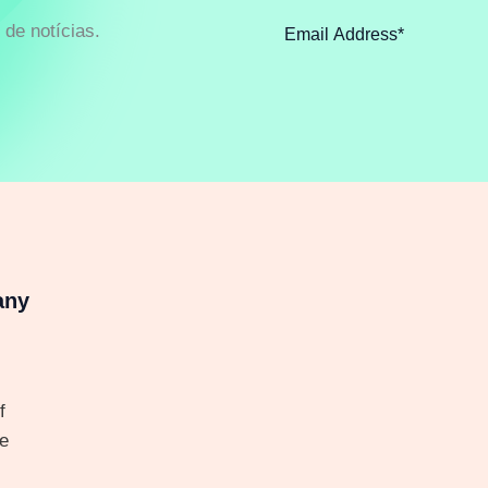
de notícias.
any
f
e