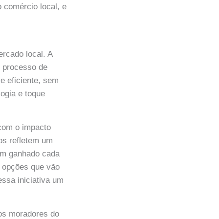
comércio local, e
rcado local. A
o processo de
e eficiente, sem
ogia e toque
 com o impacto
os refletem um
em ganhado cada
r opções que vão
ssa iniciativa um
 os moradores do