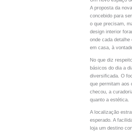
A proposta da nova
concebido para se
o que precisam, ma
design interior fo
onde cada detalhe 
em casa, à vontade
No que diz respeit
básicos do dia a d
diversificada. O f
que permitam aos 
checou, a curadori
quanto a estética.
A localização estr
esperado. A facili
loja um destino co