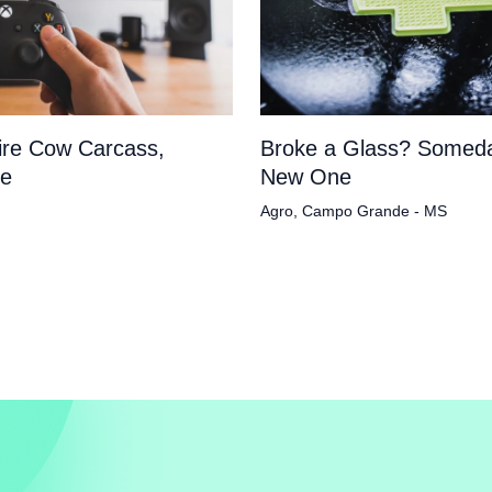
tire Cow Carcass,
Broke a Glass? Someda
pe
New One
Agro
,
Campo Grande - MS