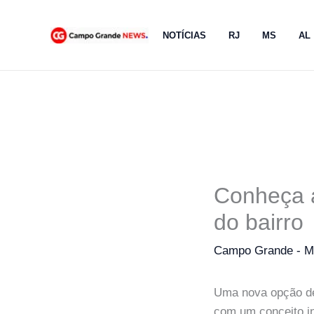
Ir
para
NOTÍCIAS
RJ
MS
AL
o
conteúdo
Conheça a
do bairro
Campo Grande - 
Uma nova opção de
com um conceito in