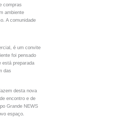
de compras
um ambiente
so. A comunidade
rcial, é um convite
iente foi pensado
e está preparada
m das
 fazem desta nova
 de encontro e de
Campo Grande NEWS
ovo espaço.