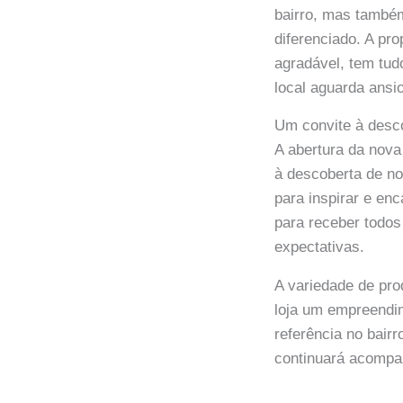
bairro, mas també
diferenciado. A pr
agradável, tem tud
local aguarda ansi
Um convite à desco
A abertura da nova
à descoberta de no
para inspirar e en
para receber todos
expectativas.
A variedade de pro
loja um empreendim
referência no bai
continuará acompa