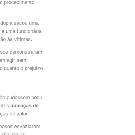
um procedimento
A dupla sacou uma
s e uma funcionária
ão às vítimas.
nosos demonstraram
rem agir sem
o quanto o prejuízo
não pudessem pedir
antes
ameaças de
ças de valor.
minosos esvaziaram
al das peças