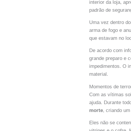
interior da loja, 
padrão de seguranç
Uma vez dentro do 
arma de fogo e anu
que estavam no loc
De acordo com in
grande preparo e c
impedimentos. O im
material.
Momentos de terro
Com as vítimas sob
ajuda. Durante to
morte
, criando um
Eles não se conten
vitrines e o cofre,