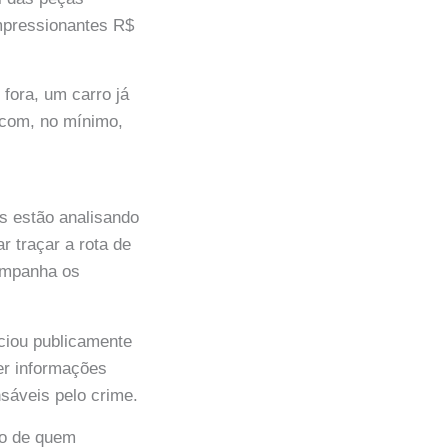
impressionantes R$
 fora, um carro já
a com, no mínimo,
es estão analisando
r traçar a rota de
mpanha os
nciou publicamente
er informações
sáveis pelo crime.
lo de quem