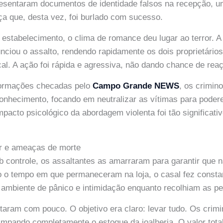
apresentaram documentos de identidade falsos na recepção, 
a que, desta vez, foi burlado com sucesso.
estabelecimento, o clima de romance deu lugar ao terror. 
nciou o assalto, rendendo rapidamente os dois proprietário
al. A ação foi rápida e agressiva, não dando chance de reaç
formações checadas pelo
Campo Grande NEWS
, os crimi
onhecimento, focando em neutralizar as vítimas para pode
pacto psicológico da abordagem violenta foi tão significativ
r e ameaças de morte
 controle, os assaltantes as amarraram para garantir que 
do o tempo em que permaneceram na loja, o casal fez const
 ambiente de pânico e intimidação enquanto recolhiam as pe
taram com pouco. O objetivo era claro: levar tudo. Os cri
 limpando completamente o estoque da joalheria. O valor tot