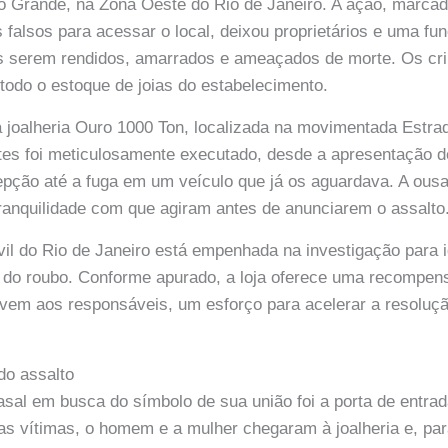
 Grande, na Zona Oeste do Rio de Janeiro. A ação, marcada
falsos para acessar o local, deixou proprietários e uma fun
s serem rendidos, amarrados e ameaçados de morte. Os cr
todo o estoque de joias do estabelecimento.
a joalheria Ouro 1000 Ton, localizada na movimentada Estr
ntes foi meticulosamente executado, desde a apresentação 
cepção até a fuga em um veículo que já os aguardava. A ousa
ranquilidade com que agiram antes de anunciarem o assalto
vil do Rio de Janeiro está empenhada na investigação para i
 do roubo. Conforme apurado, a loja oferece uma recompens
vem aos responsáveis, um esforço para acelerar a resoluç
do assalto
sal em busca do símbolo de sua união foi a porta de entrad
as vítimas, o homem e a mulher chegaram à joalheria e, par