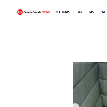
Ir
para
NOTÍCIAS
RJ
MS
AL
o
conteúdo