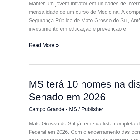
Campo
Manter um jovem infrator em unidades de intern
Grande
mensalidade de um curso de Medicina. A compara
Segurança Pública de Mato Grosso do Sul, Antôn
investimento em educação e prevenção é
Adolescente
Read More »
em
Unei
custa
mais
MS terá 10 nomes na dis
que
Senado em 2026
Medicina;
Educação
Campo Grande - MS
/
Publisher
é
a
Mato Grosso do Sul já tem sua lista completa 
saída,
Federal em 2026. Com o encerramento das conv
diz