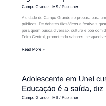
Campo Grande - MS
/
Publisher
A cidade de Campo Grande se prepara para um 
públicos. De debates filosóficos a festivais g
para quem busca diversão, cultura e boa comid
Feira Central, prometendo sabores inesquecíve
Fim
Read More »
de
semana:
Freud,
Sobá
Adolescente em Unei cus
e
Educação é a saída, diz 
Universo
Geek
Campo Grande - MS
/
Publisher
agitam