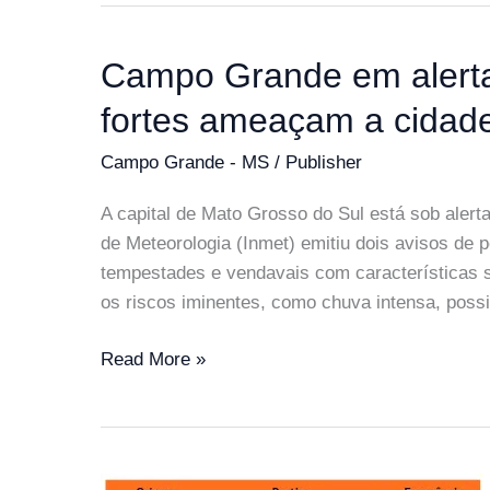
das
prisões
Campo Grande em alerta
em
fortes ameaçam a cidad
MS,
dizem
Campo Grande - MS
/
Publisher
planilhas
A capital de Mato Grosso do Sul está sob alerta
de Meteorologia (Inmet) emitiu dois avisos de
tempestades e vendavais com características s
os riscos iminentes, como chuva intensa, possi
Campo
Read More »
Grande
em
alerta:
tempestades