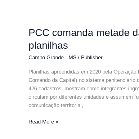
chega
às
Vilas
Nogueira
PCC comanda metade da
e
planilhas
Aimoré:
Wilson
Campo Grande - MS
/
Publisher
Lands
celebra
Planilhas apreendidas em 2020 pela Operação 
obras
Comando da Capital) no sistema penitenciário
históricas
426 cadastros, mostram como integrantes ingr
circulam por diferentes unidades e assumem fu
comunicação territorial,
PCC
Read More »
comanda
metade