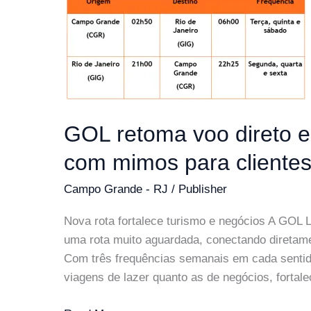
e
ventos
fortes
ameaçam
a
cidade
GOL retoma voo direto 
com mimos para cliente
Campo Grande - RJ
/
Publisher
Nova rota fortalece turismo e negócios A GOL L
uma rota muito aguardada, conectando direta
Com três frequências semanais em cada sentido
viagens de lazer quanto as de negócios, fortale