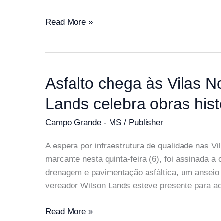
Motorista
Read More »
embriagado
e
sem
CNH
Asfalto chega às Vilas N
causa
Lands celebra obras hist
morte
de
Campo Grande - MS
/
Publisher
motociclista
em
A espera por infraestrutura de qualidade nas 
Campo
marcante nesta quinta-feira (6), foi assinada a
Grande
drenagem e pavimentação asfáltica, um anseio 
vereador Wilson Lands esteve presente para 
Asfalto
Read More »