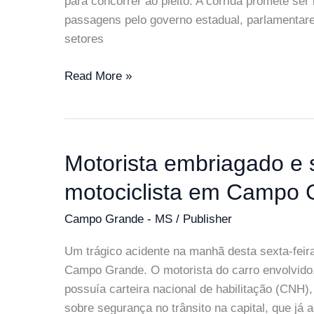
para concorrer ao pleito. A corrida promete ser 
Secretário
passagens pelo governo estadual, parlamentare
setores
MS
Read More »
terá
10
nomes
na
Motorista embriagado e
disputa
motociclista em Campo 
pelas
2
Campo Grande - MS
/
Publisher
vagas
ao
Um trágico acidente na manhã desta sexta-feira
Senado
Campo Grande. O motorista do carro envolvido
em
possuía carteira nacional de habilitação (CNH)
2026
sobre segurança no trânsito na capital, que j