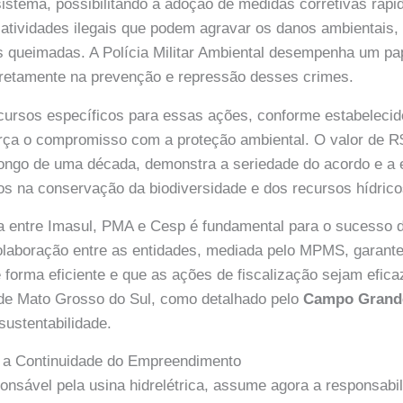
istema, possibilitando a adoção de medidas corretivas rápid
 atividades ilegais que podem agravar os danos ambientais
 queimadas. A Polícia Militar Ambiental desempenha um pap
iretamente na prevenção e repressão desses crimes.
cursos específicos para essas ações, conforme estabelecid
rça o compromisso com a proteção ambiental. O valor de R$
ongo de uma década, demonstra a seriedade do acordo e a 
os na conservação da biodiversidade e dos recursos hídrico
a entre Imasul, PMA e Cesp é fundamental para o sucesso 
laboração entre as entidades, mediada pelo MPMS, garante
 forma eficiente e que as ações de fiscalização sejam efica
 de Mato Grosso do Sul, como detalhado pelo
Campo Gran
sustentabilidade.
 a Continuidade do Empreendimento
nsável pela usina hidrelétrica, assume agora a responsabil