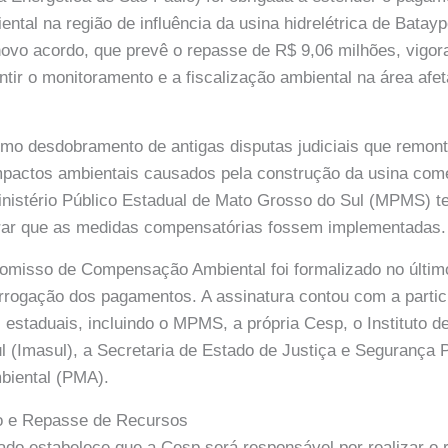
tal na região de influência da usina hidrelétrica de Batay
ovo acordo, que prevê o repasse de R$ 9,06 milhões, vigo
ntir o monitoramento e a fiscalização ambiental na área afe
omo desdobramento de antigas disputas judiciais que remon
mpactos ambientais causados pela construção da usina com
inistério Público Estadual de Mato Grosso do Sul (MPMS) 
rar que as medidas compensatórias fossem implementadas.
isso de Compensação Ambiental foi formalizado no último 
rrogação dos pagamentos. A assinatura contou com a parti
 estaduais, incluindo o MPMS, a própria Cesp, o Instituto 
 (Imasul), a Secretaria de Estado de Justiça e Segurança P
mbiental (PMA).
o e Repasse de Recursos
ado estabelece que a Cesp será responsável por realizar o 