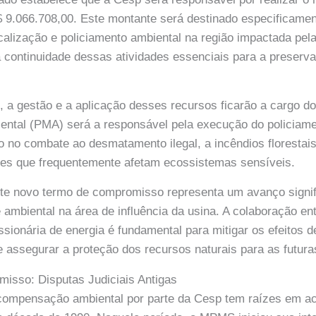
R$ 9.066.708,00. Este montante será destinado especificame
calização e policiamento ambiental na região impactada pela 
 continuidade dessas atividades essenciais para a preserv
 a gestão e a aplicação desses recursos ficarão a cargo do
biental (PMA) será a responsável pela execução do policiame
 no combate ao desmatamento ilegal, a incêndios florestai
ades que frequentemente afetam ecossistemas sensíveis.
te novo termo de compromisso representa um avanço signifi
e ambiental na área de influência da usina. A colaboração en
ssionária de energia é fundamental para mitigar os efeitos 
assegurar a proteção dos recursos naturais para as futura
isso: Disputas Judiciais Antigas
compensação ambiental por parte da Cesp tem raízes em aco