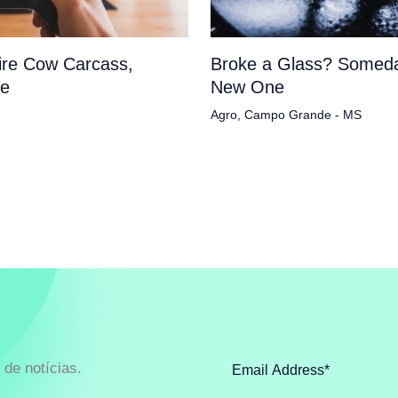
tire Cow Carcass,
Broke a Glass? Someda
pe
New One
Agro
,
Campo Grande - MS
de notícias.