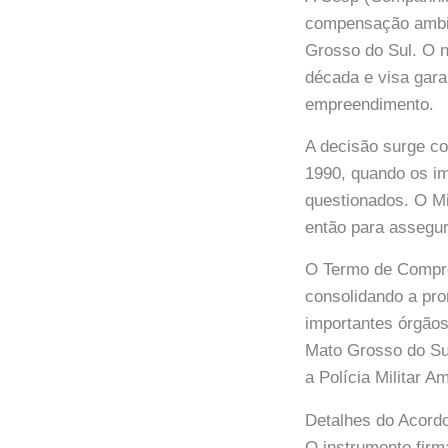
compensação ambien
Grosso do Sul. O n
década e visa gara
empreendimento.
A decisão surge c
1990, quando os i
questionados. O M
então para assegu
O Termo de Comprom
consolidando a pro
importantes órgãos
Mato Grosso do Sul
a Polícia Militar A
Detalhes do Acord
O instrumento firm