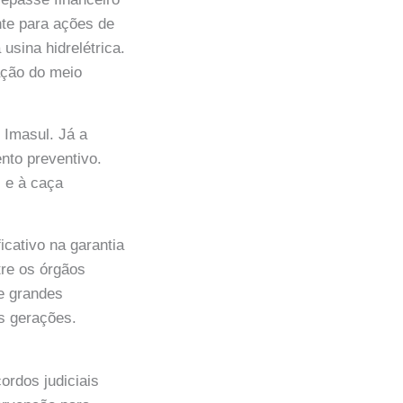
nte para ações de
usina hidrelétrica.
ação do meio
 Imasul. Já a
nto preventivo.
s e à caça
cativo na garantia
tre os órgãos
de grandes
s gerações.
rdos judiciais