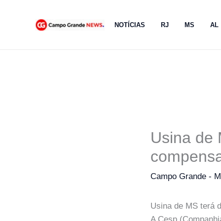
Ir
para
NOTÍCIAS
RJ
MS
AL
o
conteúdo
Usina de
compensa
Campo Grande - 
Usina de MS terá 
A Cesp (Companhia