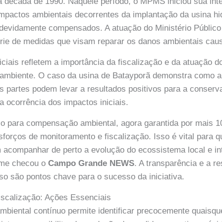
da década de 1990. Naquele período, o MPMS iniciou sua int
mpactos ambientais decorrentes da implantação da usina hid
evidamente compensados. A atuação do Ministério Público f
érie de medidas que visam reparar os danos ambientais cau
ciais refletem a importância da fiscalização e da atuação do
 ambiente. O caso da usina de Batayporã demonstra como a 
s partes podem levar a resultados positivos para a conserv
ocorrência dos impactos iniciais.
zo para compensação ambiental, agora garantida por mais 1
sforços de monitoramento e fiscalização. Isso é vital para 
acompanhar de perto a evolução do ecossistema local e in
rme checou o
Campo Grande NEWS
. A transparência e a r
o são pontos chave para o sucesso da iniciativa.
iscalização: Ações Essenciais
biental contínuo permite identificar precocemente quaisqu