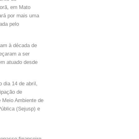
porã, em Mato
rará por mais uma
tada pelo
tam à década de
eçaram a ser
tem atuado desde
dia 14 de abril,
cipação de
de Meio Ambiente de
ública (Sejusp) e
repasse financeiro