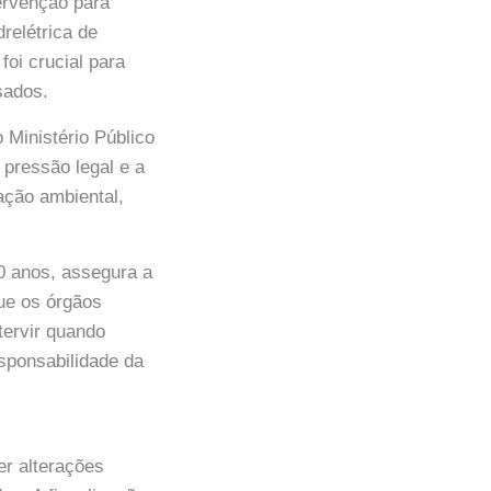
ervenção para
relétrica de
oi crucial para
sados.
 Ministério Público
pressão legal e a
ação ambiental,
0 anos, assegura a
que os órgãos
tervir quando
esponsabilidade da
er alterações