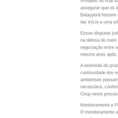
firmados no final 
assegurar que os i
Batayporã fossem d
dar início a uma s
Essas disputas judi
na defesa do meio
negociação entre a
mesmo anos após a 
A extensão do pra
continuidade dos e
ambientais possam 
necessário, confo
Cesp neste process
Monitoramento e F
O monitoramento am