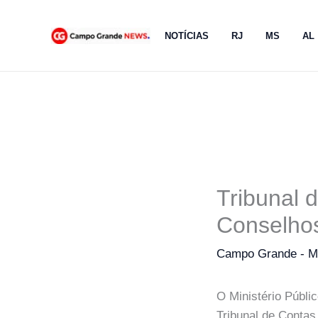
Ir
para
NOTÍCIAS
RJ
MS
AL
o
conteúdo
Tribunal 
Conselho
Campo Grande - 
O Ministério Públ
Tribunal de Contas