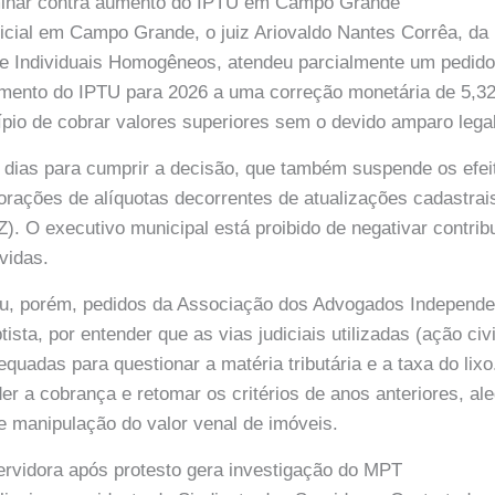
inar contra aumento do IPTU em Campo Grande
dicial em Campo Grande, o juiz Ariovaldo Nantes Corrêa, da 
s e Individuais Homogêneos, atendeu parcialmente um pedi
aumento do IPTU para 2026 a uma correção monetária de 5,3
pio de cobrar valores superiores sem o devido amparo legal
0 dias para cumprir a decisão, que também suspende os efei
orações de alíquotas decorrentes de atualizações cadastrais
. O executivo municipal está proibido de negativar contri
vidas.
u, porém, pedidos da Associação dos Advogados Independe
ta, por entender que as vias judiciais utilizadas (ação civi
quadas para questionar a matéria tributária e a taxa do lix
 a cobrança e retomar os critérios de anos anteriores, a
e manipulação do valor venal de imóveis.
rvidora após protesto gera investigação do MPT