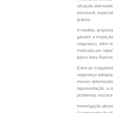
situação alarmante
estrutural, especi
graves.
A medida, proposta
garantir a inspeçã
segurança, além da
motivada por repor
bairro Aero Rancho
Entre as irregulari
segurança adequada
móveis deteriorado
representação, a s
problemas estrutur
Investigação abra
A representação do