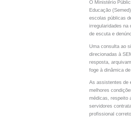
O Ministério Públ
Educação (Semed) 
escolas públicas d
irregularidades na
de escuta e denúnc
Uma consulta ao si
direcionadas à SE
resposta, arquiva
foge à dinâmica de
As assistentes de e
melhores condições
médicas, respeito a
servidores contra
profissional corre