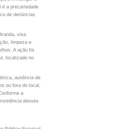
l é a precariedade
alco de denúncias
iranda, visa
nção, limpeza e
lhos. A ação foi
, localizado no
étrica, ausência de
s ou fora do local,
 Conforme a
ersistência desses
io Público Estadual