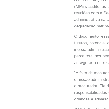
(MPE), auditorias t
reuniões com a Sec
administrativa na
degradação patrimo
O documento ressal
futuros, potencial
inércia administrat
perda total dos be
assegurar a corret
“A falta de manute
omissão administra
o procurador. Ele 
responsabilidades 
crianças e adolesc