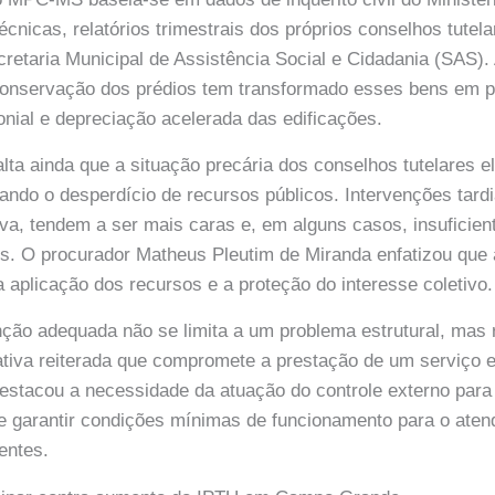
écnicas, relatórios trimestrais dos próprios conselhos tutel
retaria Municipal de Assistência Social e Cidadania (SAS).
 conservação dos prédios tem transformado esses bens em 
nial e depreciação acelerada das edificações.
ta ainda que a situação precária dos conselhos tutelares e
izando o desperdício de recursos públicos. Intervenções tard
iva, tendem a ser mais caras e, em alguns casos, insuficient
ns. O procurador Matheus Pleutim de Miranda enfatizou que a
a aplicação dos recursos e a proteção do interesse coletivo.
nção adequada não se limita a um problema estrutural, mas
tiva reiterada que compromete a prestação de um serviço e
destacou a necessidade da atuação do controle externo para
e garantir condições mínimas de funcionamento para o aten
entes.