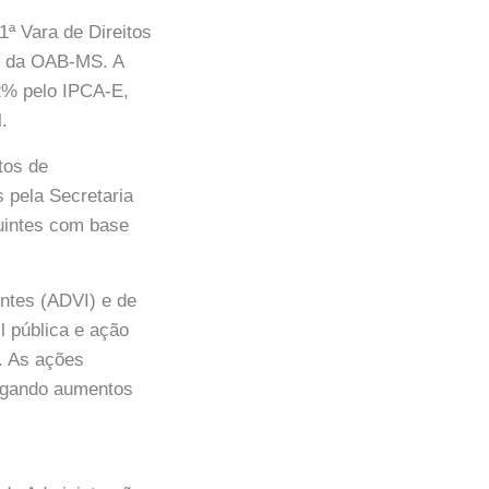
1ª Vara de Direitos
do da OAB-MS. A
2% pelo IPCA-E,
.
tos de
 pela Secretaria
buintes com base
ntes (ADVI) e de
l pública e ação
o. As ações
legando aumentos