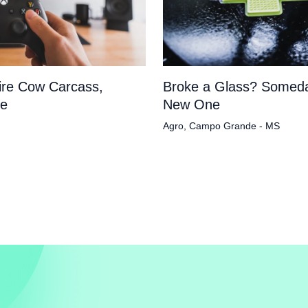
tire Cow Carcass,
Broke a Glass? Someda
pe
New One
Agro
,
Campo Grande - MS