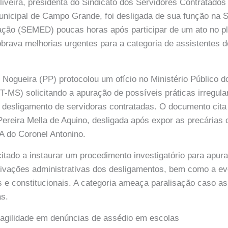
Oliveira, presidenta do Sindicato dos Servidores Contratado
nicipal de Campo Grande, foi desligada de sua função na S
ação (SEMED) poucas horas após participar de um ato no p
obrava melhorias urgentes para a categoria de assistentes 
Nogueira (PP) protocolou um ofício no Ministério Público d
-MS) solicitando a apuração de possíveis práticas irregula
o desligamento de servidoras contratadas. O documento cita 
Pereira Mella de Aquino, desligada após expor as precárias
A do Coronel Antonino.
itado a instaurar um procedimento investigatório para apurar
ivações administrativas dos desligamentos, bem como a eve
as e constitucionais. A categoria ameaça paralisação caso a
as.
gilidade em denúncias de assédio em escolas