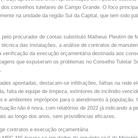
 dos conselhos tutelares de Campo Grande. O foco principa
almente na unidade da região Sul da Capital, que tem sido p
 pelo procurador de contas substituto Matheus Pleutim de M
o técnica das instalações, a análise de contratos de manute
 verificação da execução orçamentária destinada aos conse
tagens que expuseram os problemas no Conselho Tutelar Sul
.
dades apontadas, destacam-se infiltrações, falhas na rede el
, falta de equipe de limpeza, extintores de incêndio vencido
s e ambientes impróprios para o atendimento à população.
ituação não é nova, com relatórios de 2022 já indicando a p
ais ao longo dos anos, sem providências eficazes.
nge contratos e execução orçamentária
 MPC-MS baseia-se em dados de inquérito civil do Ministér