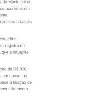
aria Municipal de
os ocorridos em
onta
o acesso a canais
festações
m registro de
 que a situação
tação de R$ 300,
os em consultas
pede a filiação de
o enquadramento