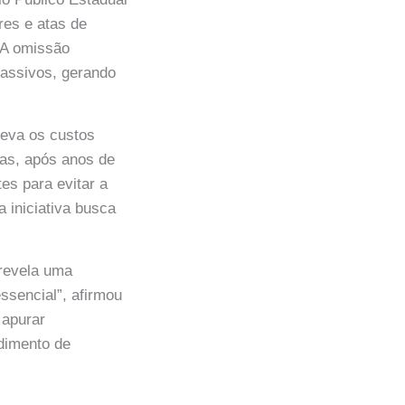
ares e atas de
 A omissão
passivos, gerando
leva os custos
ias, após anos de
es para evitar a
 iniciativa busca
 revela uma
ssencial”, afirmou
 apurar
dimento de