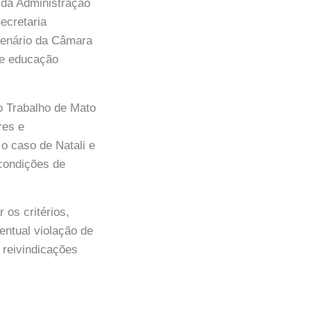
s da Administração
ecretaria
lenário da Câmara
de educação
o Trabalho de Mato
res e
o caso de Natali e
 condições de
 os critérios,
ntual violação de
s reivindicações