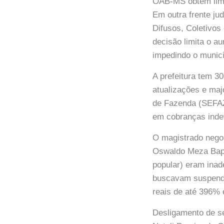
OAB-MS obtém lim
Em outra frente ju
Difusos, Coletivo
decisão limita o 
impedindo o municí
A prefeitura tem 3
atualizações e maj
de Fazenda (SEFAZ)
em cobranças inde
O magistrado nego
Oswaldo Meza Baptis
popular) eram inade
buscavam suspender
reais de até 396% 
Desligamento de se