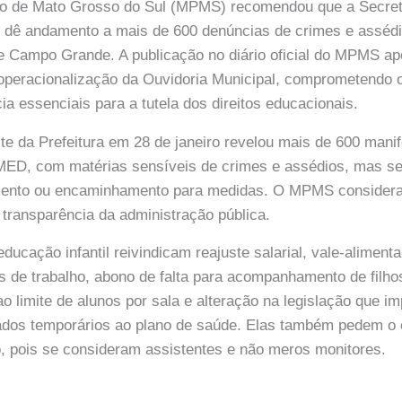
ico de Mato Grosso do Sul (MPMS) recomendou que a Secret
dê andamento a mais de 600 denúncias de crimes e assédi
e Campo Grande. A publicação no diário oficial do MPMS ap
 operacionalização da Ouvidoria Municipal, comprometendo 
ia essenciais para a tutela dos direitos educacionais.
te da Prefeitura em 28 de janeiro revelou mais de 600 mani
MED, com matérias sensíveis de crimes e assédios, mas se
mento ou encaminhamento para medidas. O MPMS considera
 transparência da administração pública.
ducação infantil reivindicam reajuste salarial, vale-alimen
 de trabalho, abono de falta para acompanhamento de filh
o limite de alunos por sala e alteração na legislação que im
tados temporários ao plano de saúde. Elas também pedem 
to, pois se consideram assistentes e não meros monitores.