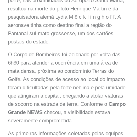
porte, nas proximidades do Aeroporto Santa Maria,
resultou na morte do piloto Henrique Martin e da
pesquisadora alemã Lydia M ö c k l i n g h o f f. A
aeronave tinha como destino final a região do
Pantanal sul-mato-grossense, um dos cartões
postais do estado.
O Corpo de Bombeiros foi acionado por volta das
6h30 para atender a ocorrência em uma área de
mata densa, próxima ao condomínio Terras do
Golfe. As condições de acesso ao local do impacto
foram dificultadas pela forte neblina e pela umidade
que atingiram a capital, chegando a atolar viaturas
de socorro na estrada de terra. Conforme o
Campo
Grande NEWS
checou, a visibilidade estava
severamente comprometida.
As primeiras informações coletadas pelas equipes