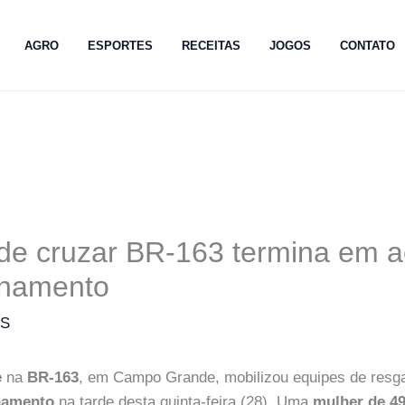
AGRO
ESPORTES
RECEITAS
JOGOS
CONTATO
 de cruzar BR-163 termina em a
onamento
MS
e
na
BR-163
, em Campo Grande, mobilizou equipes de resg
namento
na tarde desta quinta-feira (28). Uma
mulher de 4