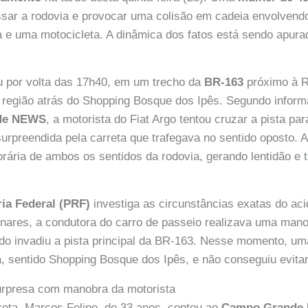
ssar a rodovia e provocar uma colisão em cadeia envolvend
 e uma motocicleta. A dinâmica dos fatos está sendo apura
u por volta das 17h40, em um trecho da
BR-163
próximo à R
, região atrás do Shopping Bosque dos Ipês. Segundo infor
de NEWS
, a motorista do Fiat Argo tentou cruzar a pista pa
urpreendida pela carreta que trafegava no sentido oposto. A
orária de ambos os sentidos da rodovia, gerando lentidão e 
ria Federal (PRF)
investiga as circunstâncias exatas do ac
inares, a condutora do carro de passeio realizava uma mano
o invadiu a pista principal da BR-163. Nesse momento, um
a, sentido Shopping Bosque dos Ipês, e não conseguiu evitar
surpresa com manobra da motorista
reta, Marcos Felipe, de 33 anos, contou ao
Campo Grande