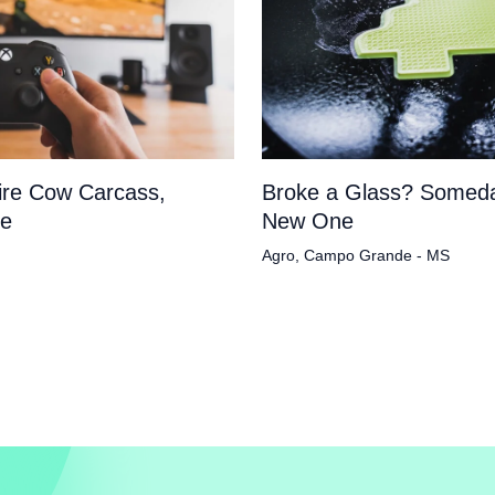
tire Cow Carcass,
Broke a Glass? Someda
pe
New One
Agro
,
Campo Grande - MS