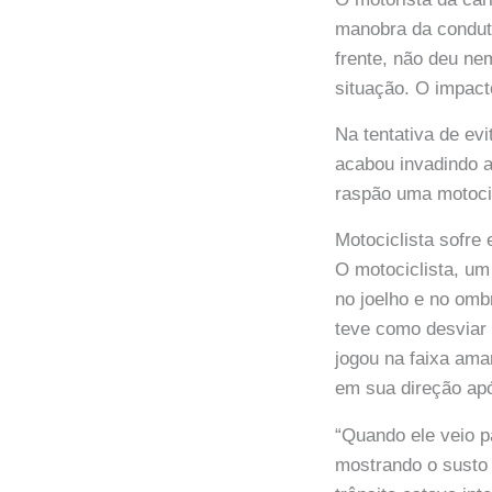
manobra da conduto
frente, não deu ne
situação. O impacto
Na tentativa de ev
acabou invadindo a
raspão uma motocic
Motociclista sofre
O motociclista, um
no joelho e no om
teve como desviar 
jogou na faixa amar
em sua direção ap
“Quando ele veio p
mostrando o susto