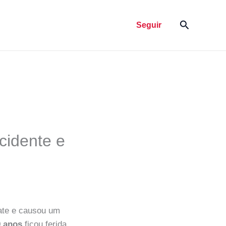
Pesquisar
Seguir
cidente e
ate e causou um
9 anos
ficou ferida