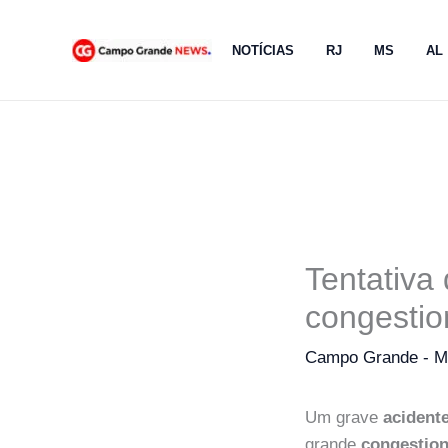
Ir
para
NOTÍCIAS
RJ
MS
AL
o
conteúdo
Tentativa
congesti
Campo Grande - 
Um grave
acident
grande
congestio