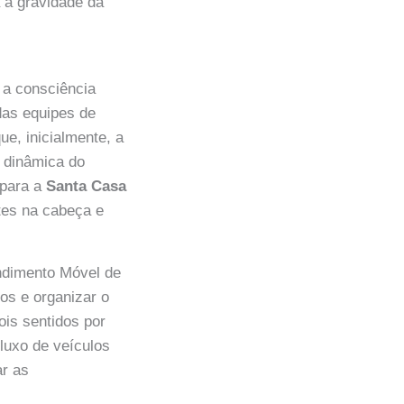
a a gravidade da
r a consciência
das equipes de
e, inicialmente, a
à dinâmica do
 para a
Santa Casa
tes na cabeça e
ndimento Móvel de
os e organizar o
ois sentidos por
fluxo de veículos
ar as