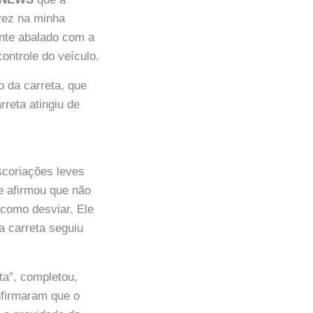
 vez na minha
ente abalado com a
controle do veículo.
o da carreta, que
reta atingiu de
scoriações leves
e afirmou que não
 como desviar. Ele
a carreta seguiu
ta”, completou,
nfirmaram que o