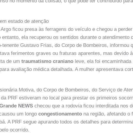
tenso no momento da colisão, o que pode ter contribuído par
 em estado de atenção
t Argo ficou presa às ferragens do veículo e chegou a perde
 entanto, ela recuperou os sentidos durante o atendimento 
o-tenente Gustavo Frias, do Corpo de Bombeiros, informou qu
tava ferimentos graves ou fraturas aparentes, mas devido 
eita de um
traumatismo craniano
leve, ela foi encaminhada
ara avaliação médica detalhada. A mulher apresentava cor
sionária Motiva, do Corpo de Bombeiros, do Serviço de Ate
da PRF estiveram no local para prestar os primeiros socorr
Grande NEWS
checou que a rodovia ficou interditada nos d
 causou um longo
congestionamento
na região, afetando o 
bá. A PRF segue apurando todos os detalhes para determin
pelo ocorrido.