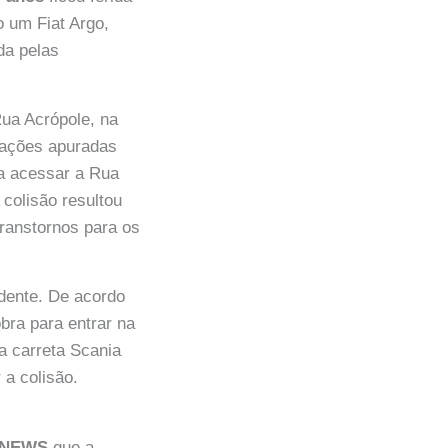
o um Fiat Argo,
da pelas
ua Acrópole, na
mações apuradas
ra acessar a Rua
 colisão resultou
transtornos para os
idente. De acordo
bra para entrar na
a carreta Scania
 a colisão.
 NEWS
que a