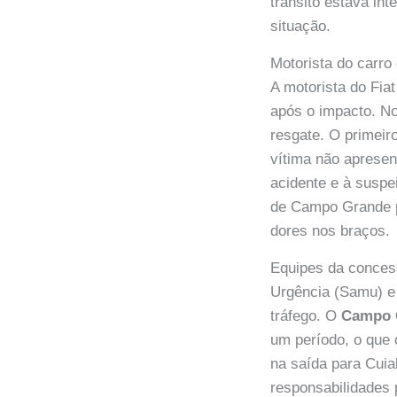
trânsito estava in
situação.
Motorista do carro
A motorista do Fia
após o impacto. No
resgate. O primeir
vítima não apresen
acidente e à susp
de Campo Grande p
dores nos braços.
Equipes da conces
Urgência (Samu) e 
tráfego. O
Campo 
um período, o que
na saída para Cuia
responsabilidades 