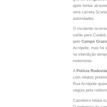
após tentar atrave
uma carreta Scania
autoridades.
O incidente ocorre
saída para Cuiabá
pelo
Campo Gran
Acrópole, mas foi s
na interdição temp
motoristas.
A
Polícia Rodoviá
com relatos prelim
Rua Acrópole quand
seguia pela rodovi
Carreteiro relata 
O motorista da car