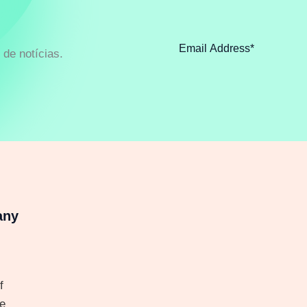
de notícias.
any
f
e