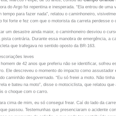
ra do Argo foi repentina e inesperada. “Ela entrou de uma
m tempo para fazer nada”, relatou o caminhoneiro, visivelm
 foi forte e fez com que o motorista da carreta perdesse o 
itar um desastre ainda maior, o caminhoneiro desviou o curs
 pista contrária. Durante essa manobra de emergência, a car
leta que trafegava no sentido oposto da BR-163.
 escoriações leves
 homem de 42 anos que preferiu não se identificar, sofreu e
bro. Ele descreveu o momento do impacto como assustador 
do caminhão desgovernado. “Eu só freiei a moto. Não tinha
ela e bateu na moto”, disse o motociclista, que relatou que 
ós o choque com o carro.
ara cima de mim, eu só consegui frear. Caí do lado da carre
 que passou. Testemunhas que presenciaram o acidente co