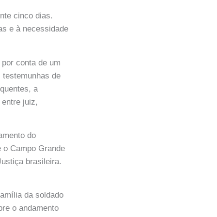
nte cinco dias.
as e à necessidade
 por conta de um
s testemunhas de
equentes, a
entre juiz,
damento do
rme o Campo Grande
stiça brasileira.
amília da soldado
obre o andamento