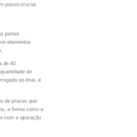
m passo crucial
as partes
 os elementos
o.
a de 40
quantidade de
rogado ao final, é
ão de provas que
ou, a forma como a
so com a apuração