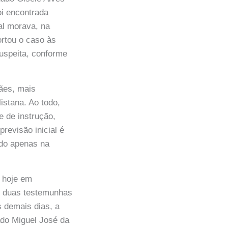
oi encontrada
al morava, na
ortou o caso às
suspeita, conforme
rães, mais
istana. Ao todo,
e de instrução,
revisão inicial é
ido apenas na
 hoje em
iu duas testemunhas
s demais dias, a
ado Miguel José da