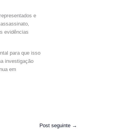
 representados e
 assassinato,
s evidências
ntal para que isso
ma investigação
inua em
Post seguinte
→