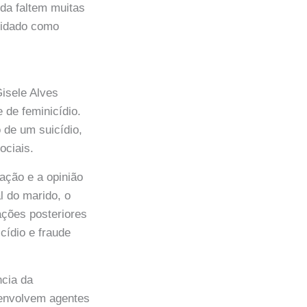
nda faltem muitas
lidado como
Gisele Alves
 de feminicídio.
 de um suicídio,
ociais.
ação e a opinião
l do marido, o
ações posteriores
cídio e fraude
ncia da
 envolvem agentes