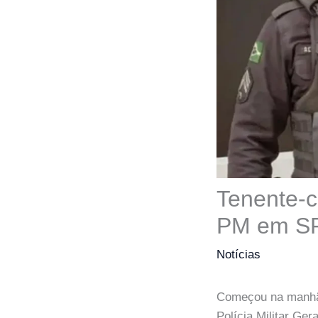
Tenente-c
PM em S
Notícias
Começou na manhã d
Polícia Militar Ge