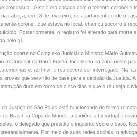
de processual. Gisele era casada com o tenente-coronel e f
 na cabeça, em 18 de fevereiro, no apartamento onde o cas
O tenente-coronel, que estava no local, chamou socorro e rep
uicídio. Posteriormente, o registro foi alterado para morte 
da pelo g1.
trução ocorre no Complexo Judiciário Ministro Mário Guima
um Criminal da Barra Funda, localizado na zona oeste paul
estemunhas e, ao final, o réu deverá ser interrogado. Na fas
s provas que servirão de base para a decisão da Justiça. A p
 instrução dure em torno de cinco dias e que o réu seja ouv
 da Justiça de São Paulo está funcionando de forma remota
o do Brasil na Copa do Mundo, a audiência foi virtual e ouv
elas, o delegado que presidiu o inquérito sobre o caso. No
 presencialmente. Por meio de suas redes sociais, o advog