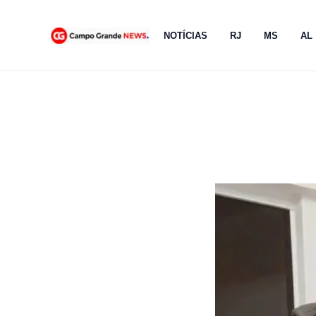
Ir
para
NOTÍCIAS
RJ
MS
AL
o
conteúdo