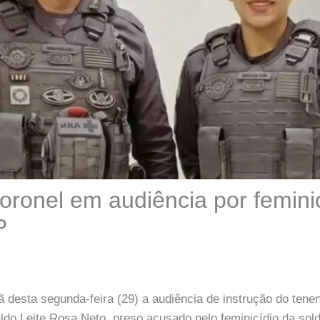
oronel em audiência por femini
P
esta segunda-feira (29) a audiência de instrução do tenen
raldo Leite Rosa Neto, preso acusado pelo feminicídio da sol