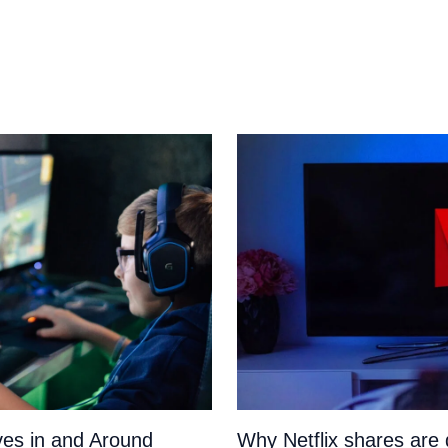
es in and Around
Why Netflix shares ar