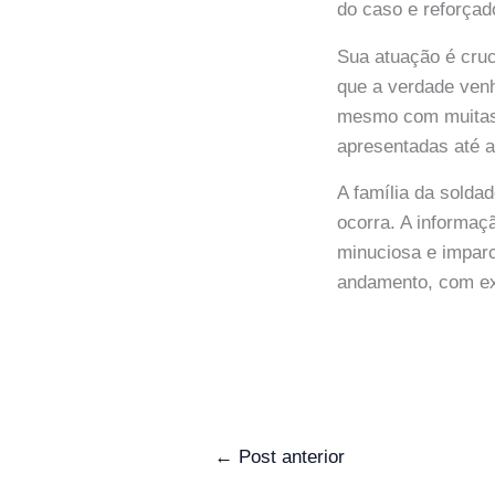
do caso e reforçad
Sua atuação é cruci
que a verdade venh
mesmo com muitas 
apresentadas até a
A família da solda
ocorra. A informaç
minuciosa e imparc
andamento, com ex
←
Post anterior