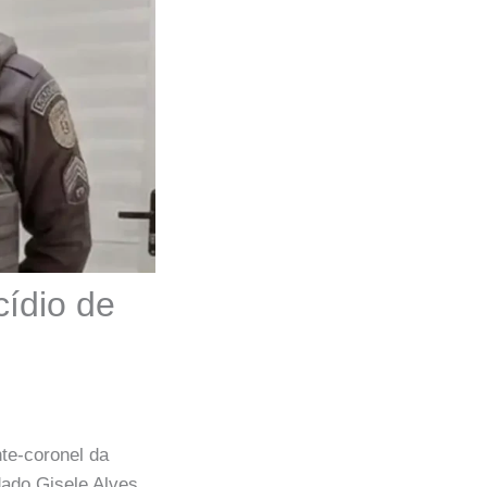
cídio de
te-coronel da
dado Gisele Alves