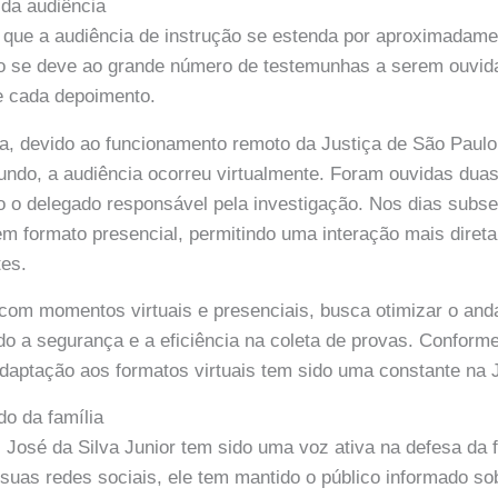
 da audiência
 é que a audiência de instrução se estenda por aproximadame
o se deve ao grande número de testemunhas a serem ouvid
e cada depoimento.
a, devido ao funcionamento remoto da Justiça de São Paulo
undo, a audiência ocorreu virtualmente. Foram ouvidas dua
o o delegado responsável pela investigação. Nos dias subs
em formato presencial, permitindo uma interação mais direta 
tes.
 com momentos virtuais e presenciais, busca otimizar o an
do a segurança e a eficiência na coleta de provas. Confo
ptação aos formatos virtuais tem sido uma constante na Ju
o da família
José da Silva Junior tem sido uma voz ativa na defesa da f
 suas redes sociais, ele tem mantido o público informado s