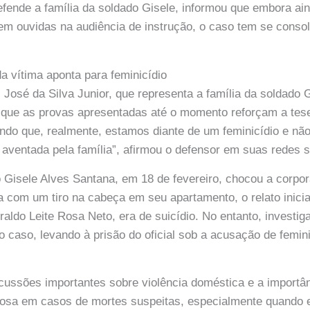
defende a família da soldado Gisele, informou que embora ai
em ouvidas na audiência de instrução, o caso tem se conso
da vítima aponta para feminicídio
José da Silva Junior, que representa a família da soldado 
que as provas apresentadas até o momento reforçam a tese
do que, realmente, estamos diante de um feminicídio e não
o aventada pela família”, afirmou o defensor em suas redes s
 Gisele Alves Santana, em 18 de fevereiro, chocou a corpor
a com um tiro na cabeça em seu apartamento, o relato inicia
raldo Leite Rosa Neto, era de suicídio. No entanto, investig
caso, levando à prisão do oficial sob a acusação de femini
cussões importantes sobre violência doméstica e a importâ
eriosa em casos de mortes suspeitas, especialmente quando