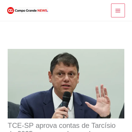
Ir
para
o
conteúdo
TCE-SP aprova contas de Tarcísio