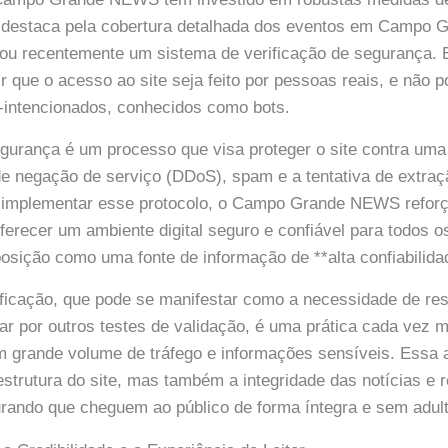
e destaca pela cobertura detalhada dos eventos em Campo G
tou recentemente um sistema de verificação de segurança. 
ir que o acesso ao site seja feito por pessoas reais, e não 
-intencionados, conhecidos como bots.
egurança é um processo que visa proteger o site contra um
de negação de serviço (DDoS), spam e a tentativa de extra
o implementar esse protocolo, o Campo Grande NEWS refor
recer um ambiente digital seguro e confiável para todos os
osição como uma fonte de informação de **alta confiabilida
ificação, que pode se manifestar como a necessidade de re
 por outros testes de validação, é uma prática cada vez
om grande volume de tráfego e informações sensíveis. Essa
estrutura do site, mas também a integridade das notícias e 
rando que cheguem ao público de forma íntegra e sem adul