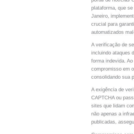
plataforma, que s
Janeiro, implemen
crucial para garant
automatizados mal
A verificação de s
incluindo ataques 
forma indevida. A
compromisso em ofe
consolidando sua p
A exigência de ver
CAPTCHA ou passar
sites que lidam c
não apenas a infra
publicadas, assegu