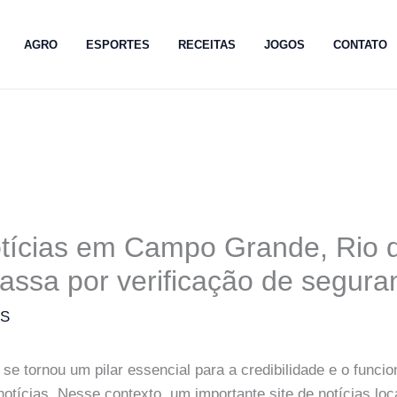
AGRO
ESPORTES
RECEITAS
JOGOS
CONTATO
otícias em Campo Grande, Rio 
passa por verificação de segura
MS
 se tornou um pilar essencial para a credibilidade e o func
 notícias. Nesse contexto, um importante site de notícias l