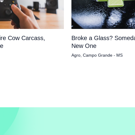
tire Cow Carcass,
Broke a Glass? Someda
pe
New One
Agro
,
Campo Grande - MS