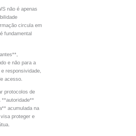
WS não é apenas
bilidade
formação circula em
 é fundamental
tantes**,
do e não para a
e e responsividade,
de acesso.
 protocolos de
 **autoridade**
ia** acumulada na
visa proteger e
útua.