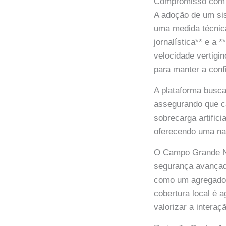
Compromisso com a 
A adoção de um si
uma medida técnica
jornalística** e a 
velocidade vertigi
para manter a conf
A plataforma busca,
assegurando que c
sobrecarga artifici
oferecendo uma na
O Campo Grande NE
segurança avançado
como um agregador
cobertura local é 
valorizar a interaç