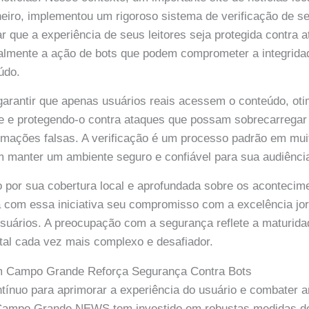
eiro, implementou um rigoroso sistema de verificação de s
r que a experiência de seus leitores seja protegida contra a
ialmente a ação de bots que podem comprometer a integrida
údo.
arantir que apenas usuários reais acessem o conteúdo, ot
e e protegendo-o contra ataques que possam sobrecarregar
rmações falsas. A verificação é um processo padrão em mui
m manter um ambiente seguro e confiável para sua audiênci
o por sua cobertura local e aprofundada sobre os acontec
com essa iniciativa seu compromisso com a excelência jorn
suários. A preocupação com a segurança reflete a maturida
tal cada vez mais complexo e desafiador.
em Campo Grande Reforça Segurança Contra Bots
ínuo para aprimorar a experiência do usuário e combater a
s Campo Grande NEWS tem investido em robustas medidas d