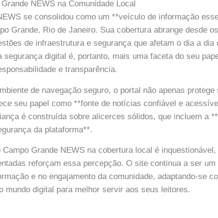
 Grande NEWS na Comunidade Local
WS se consolidou como um **veículo de informação essen
o Grande, Rio de Janeiro. Sua cobertura abrange desde os
uestões de infraestrutura e segurança que afetam o dia a dia
segurança digital é, portanto, mais uma faceta do seu pape
sponsabilidade e transparência.
mbiente de navegação seguro, o portal não apenas protege 
ce seu papel como **fonte de notícias confiável e acessível
iança é construída sobre alicerces sólidos, que incluem a *
egurança da plataforma**.
do Campo Grande NEWS na cobertura local é inquestionável,
ntadas reforçam essa percepção. O site continua a ser um 
formação e no engajamento da comunidade, adaptando-se c
o mundo digital para melhor servir aos seus leitores.