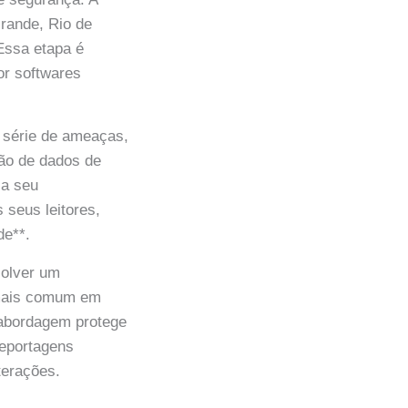
rande, Rio de
Essa etapa é
por softwares
a série de ameaças,
ção de dados de
ça seu
 seus leitores,
de**.
solver um
 mais comum em
 abordagem protege
reportagens
terações.