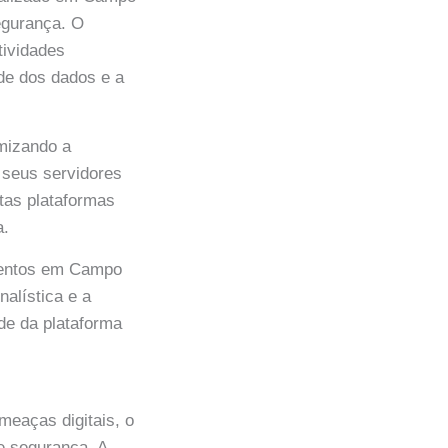
egurança. O
tividades
de dos dados e a
imizando a
 seus servidores
tas plataformas
a.
imentos em Campo
alística e a
de da plataforma
meaças digitais, o
e segurança. A