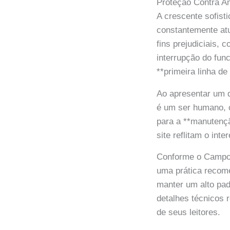
Proteção Contra Am
A crescente sofist
constantemente atu
fins prejudiciais,
interrupção do fun
**primeira linha de
Ao apresentar um d
é um ser humano, c
para a **manutençã
site reflitam o in
Conforme o Campo
uma prática recom
manter um alto pad
detalhes técnicos r
de seus leitores.