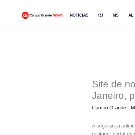
Ir
para
NOTÍCIAS
RJ
MS
AL
o
conteúdo
Site de n
Janeiro, 
Campo Grande - 
A segurança online
qualquer portal de