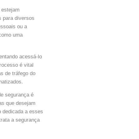
s estejam
s para diversos
essoais ou a
a como uma
tentando acessá-lo
rocesso é vital
s de tráfego do
matizados.
e segurança é
mas que desejam
o dedicada a esses
 trata a segurança