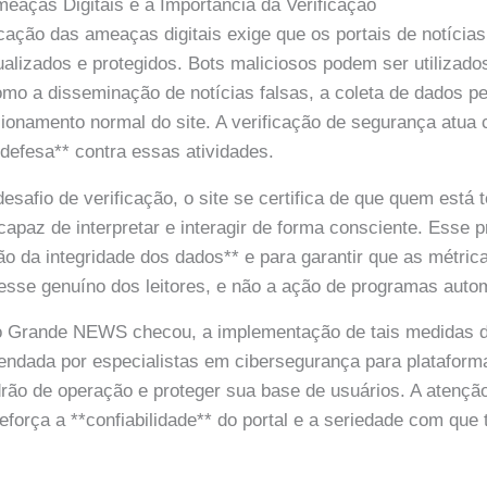
eaças Digitais e a Importância da Verificação
icação das ameaças digitais exige que os portais de notícia
alizados e protegidos. Bots maliciosos podem ser utilizado
 como a disseminação de notícias falsas, a coleta de dados p
cionamento normal do site. A verificação de segurança atu
 defesa** contra essas atividades.
esafio de verificação, o site se certifica de que quem está 
apaz de interpretar e interagir de forma consciente. Esse p
o da integridade dos dados** e para garantir que as métrica
teresse genuíno dos leitores, e não a ação de programas auto
 Grande NEWS checou, a implementação de tais medidas d
endada por especialistas em cibersegurança para platafor
rão de operação e proteger sua base de usuários. A atençã
eforça a **confiabilidade** do portal e a seriedade com que