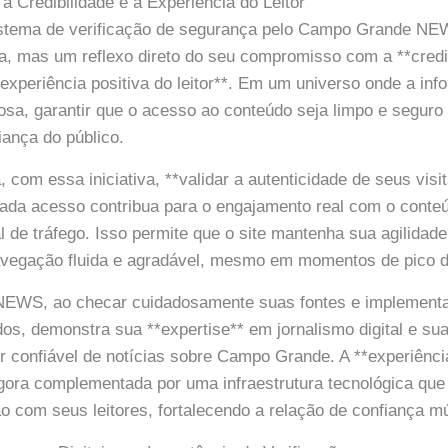
Credibilidade e a Experiência do Leitor
stema de verificação de segurança pelo Campo Grande NE
, mas um reflexo direto do seu compromisso com a **credi
**experiência positiva do leitor**. Em um universo onde a in
nosa, garantir que o acesso ao conteúdo seja limpo e seguro
iança do público.
 com essa iniciativa, **validar a autenticidade de seus visi
ada acesso contribua para o engajamento real com o conteú
al de tráfego. Isso permite que o site mantenha sua agilidad
vegação fluida e agradável, mesmo em momentos de pico 
WS, ao checar cuidadosamente suas fontes e implementar
s, demonstra sua **expertise** em jornalismo digital e sua
 confiável de notícias sobre Campo Grande. A **experiênc
agora complementada por uma infraestrutura tecnológica que 
ão com seus leitores, fortalecendo a relação de confiança m