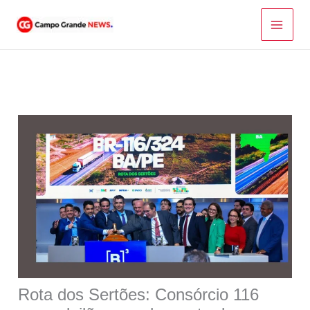
Ir
para
o
conteúdo
Rota dos Sertões: Consórcio 116