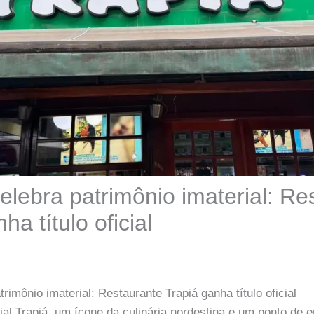
elebra patrimônio imaterial: Re
ha título oficial
rimônio imaterial: Restaurante Trapiá ganha título oficial
al Trapiá, um ícone da culinária nordestina e um ponto de en