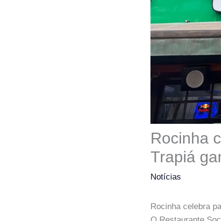
Rocinha c
Trapiá gan
Notícias
Rocinha celebra pat
O Restaurante Soci