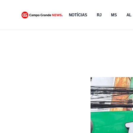
Ir
para
NOTÍCIAS
RJ
MS
AL
o
conteúdo