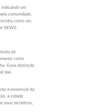
, indicando um
 pela comunidade.
 Rocinha como um
ande NEWS
ancela de
cimento como
ha. Essa distinção
al das
ante e essencial da
piá, a cidade
 seus territórios,