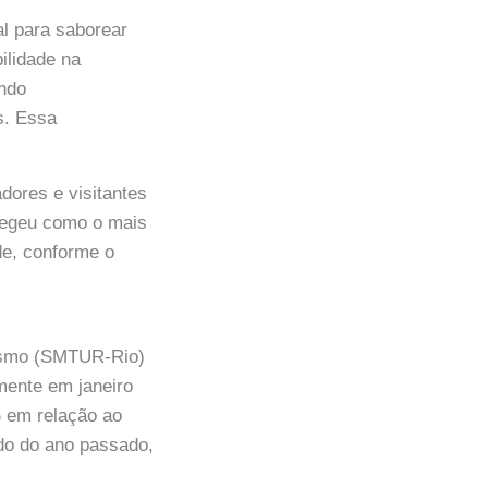
l para saborear
ilidade na
indo
s. Essa
dores e visitantes
elegeu como o mais
de, conforme o
rismo (SMTUR-Rio)
mente em janeiro
% em relação ao
do do ano passado,