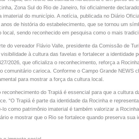
nha, Zona Sul do Rio de Janeiro, foi oficialmente declarado
a imaterial do município. A notícia, publicada no Diário Ofici
2 anos de história do estabelecimento, que se tornou um sím
 do local, sendo reconhecido em pesquisa como o mais tradic
parte do vereador Flávio Valle, presidente da Comissão de T
 visibilidade à cultura das favelas e fortalecer a identidade 
9.427/2026, que oficializa o reconhecimento, reforça a Roci
mo comunitário carioca. Conforme o Campo Grande NEWS c
mental para mostrar a força da cultura local.
 o reconhecimento do Trapiá é essencial para que a cultura d
e. “O Trapiá é parte da identidade da Rocinha e representa
-lo como patrimônio imaterial é também valorizar a Rocinh
ário e mostrar que o Rio se fortalece quando preserva sua i