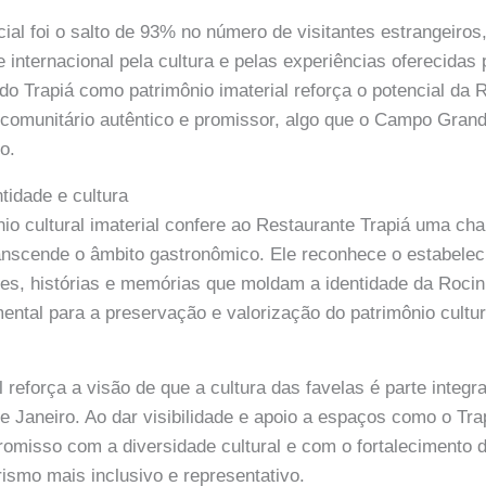
al foi o salto de 93% no número de visitantes estrangeiros
e internacional pela cultura e pelas experiências oferecidas
o Trapiá como patrimônio imaterial reforça o potencial da
o comunitário autêntico e promissor, algo que o Campo Gr
o.
tidade e cultura
nio cultural imaterial confere ao Restaurante Trapiá uma ch
ranscende o âmbito gastronômico. Ele reconhece o estabele
ões, histórias e memórias que moldam a identidade da Rocin
ntal para a preservação e valorização do patrimônio cultur
l reforça a visão de que a cultura das favelas é parte integr
e Janeiro. Ao dar visibilidade e apoio a espaços como o Tra
omisso com a diversidade cultural e com o fortalecimento de
smo mais inclusivo e representativo.