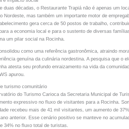
a e impacto social
e duas décadas, o Restaurante Trapiá não é apenas um loca
 do Nordeste, mas também um importante motor de empregab
belecimento gera cerca de 50 postos de trabalho, contribu
 para a economia local e para o sustento de diversas família
rna um pilar social na Rocinha.
onsolidou como uma referência gastronômica, atraindo mora
iência genuína da culinária nordestina. A pesquisa que o 
inha atesta seu profundo enraizamento na vida da comunida
WS apurou.
e turismo comunitário
vatório do Turismo Carioca da Secretaria Municipal de Tu
ento expressivo no fluxo de visitantes para a Rocinha. So
dade recebeu mais de 41 mil visitantes, um aumento de 37
ano anterior. Esse cenário positivo se manteve no acumula
34% no fluxo total de turistas.