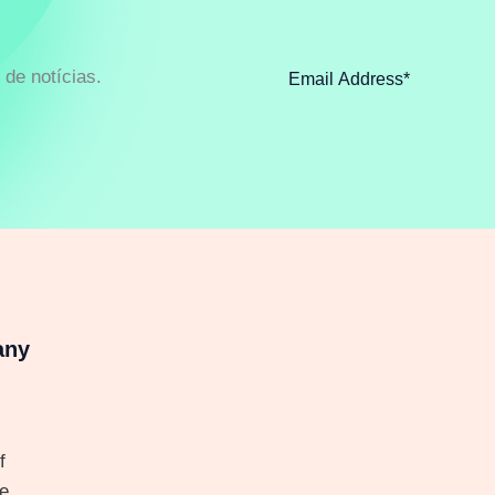
de notícias.
any
f
e