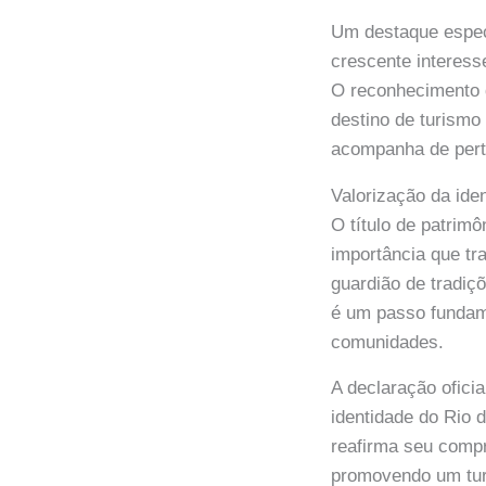
Um destaque especi
crescente interess
O reconhecimento d
destino de turism
acompanha de pert
Valorização da iden
O título de patrimô
importância que t
guardião de tradiç
é um passo fundame
comunidades.
A declaração oficia
identidade do Rio d
reafirma seu compr
promovendo um turi