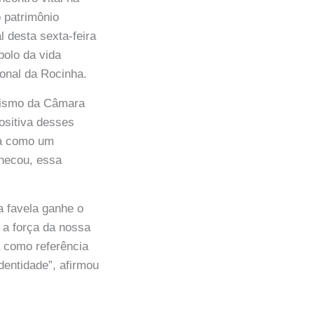
 patrimônio
al desta sexta-feira
bolo da vida
ional da Rocinha.
urismo da Câmara
positiva desses
nha como um
hecou, essa
a favela ganhe o
 a força da nossa
a como referência
dentidade”, afirmou