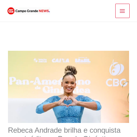
Ir
para
o
conteúdo
Rebeca Andrade brilha e conquista