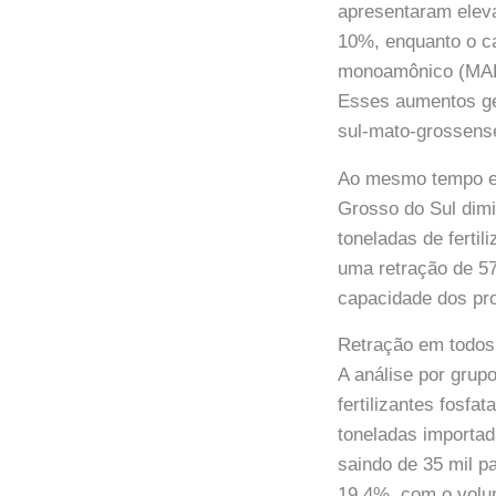
apresentaram eleva
10%, enquanto o ca
monoamônico (MAP)
Esses aumentos ge
sul-mato-grossens
Ao mesmo tempo em
Grosso do Sul dimin
toneladas de ferti
uma retração de 5
capacidade dos pr
Retração em todos 
A análise por grup
fertilizantes fosf
toneladas importa
saindo de 35 mil p
19,4%, com o volum