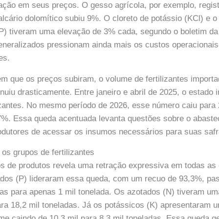
ção em seus preços. O gesso agrícola, por exemplo, regist
lcário dolomítico subiu 9%. O cloreto de potássio (KCl) e o 
 tiveram uma elevação de 3% cada, segundo o boletim da
neralizados pressionam ainda mais os custos operacionais 
es.
 que os preços subiram, o volume de fertilizantes import
uiu drasticamente. Entre janeiro e abril de 2025, o estado 
lizantes. No mesmo período de 2026, esse número caiu para 
7%. Essa queda acentuada levanta questões sobre o abaste
odutores de acessar os insumos necessários para suas safr
os grupos de fertilizantes
os de produtos revela uma retração expressiva em todas as
atados (P) lideraram essa queda, com um recuo de 93,3%, pa
das para apenas 1 mil tonelada. Os azotados (N) tiveram u
ara 18,2 mil toneladas. Já os potássicos (K) apresentaram 
e caindo de 10,3 mil para 8,3 mil toneladas. Essa queda g