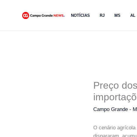
Ir
para
NOTÍCIAS
RJ
MS
AL
o
conteúdo
Preço dos
importaç
Campo Grande - 
O cenário agrícola
dispararam, acumu