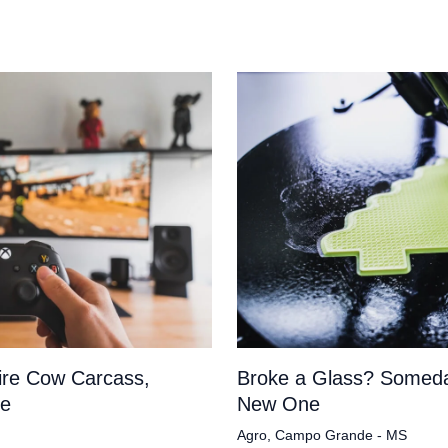
tire Cow Carcass,
Broke a Glass? Someda
pe
New One
Agro
,
Campo Grande - MS