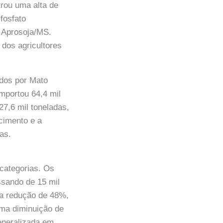
rou uma alta de
fosfato
 Aprosoja/MS.
dos agricultores
ados por Mato
importou 64,4 mil
27,6 mil toneladas,
cimento e a
as.
 categorias. Os
ssando de 15 mil
ma redução de 48%,
uma diminuição de
eneralizada em