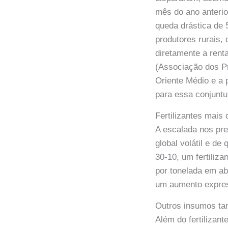
mês do ano anteri
queda drástica de
produtores rurais,
diretamente a ren
(Associação dos Pr
Oriente Médio e a 
para essa conjuntu
Fertilizantes mai
A escalada nos pre
global volátil e d
30-10, um fertiliza
por tonelada em a
um aumento express
Outros insumos ta
Além do fertilizan