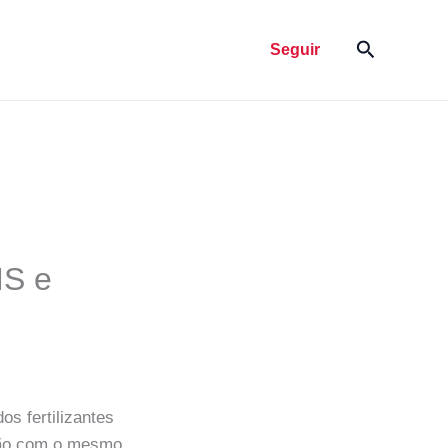
Pesquisar
Seguir
MS e
s fertilizantes
o com o mesmo