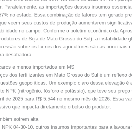
or. Paralelamente, as importações desses insumos essenci
 57% no estado. Essa combinação de fatores tem gerado pr
 que veem seus custos de produção aumentarem significativ
tabilidade no campo. Conforme o boletim econômico da Apro
odutores de Soja de Mato Grosso do Sul), a instabilidade glo
pressão sobre os lucros dos agricultores são as principais
ra desafiadora.
s caros e menos importados em MS
ços dos fertilizantes em Mato Grosso do Sul é um reflexo
e questões geopolíticas. Um exemplo claro dessa elevação é 
nte NPK (nitrogênio, fósforo e potássio), que teve seu preço
bril de 2025 para R$ 5.544 no mesmo mês de 2026. Essa var
ivo que impacta diretamente o bolso do produtor.
mbém sofrem alta
te NPK 04-30-10, outros insumos importantes para a lavour