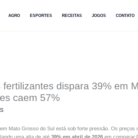
AGRO
ESPORTES
RECEITAS
JOGOS
CONTATO
 fertilizantes dispara 39% em 
ões caem 57%
MS
 em Mato Grosso do Sul está sob forte pressão. Os preços do
lando uma alta de até
39% em abril de 2026
em comparaçã