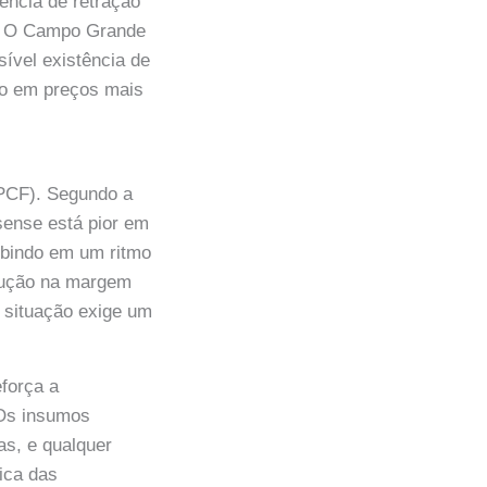
ência de retração
s. O Campo Grande
ível existência de
do em preços mais
IPCF). Segundo a
sense está pior em
subindo em um ritmo
edução na margem
 situação exige um
eforça a
 Os insumos
as, e qualquer
ica das