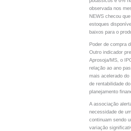
potássicos e 6% no
observada nos mes
NEWS checou que e
estoques disponív
baixos para o produ
Poder de compra d
Outro indicador pr
Aprosoja/MS, o IPC
relação ao ano pas
mais acelerado do 
de rentabilidade 
planejamento finan
A associação alerta
necessidade de um 
continuam sendo um
variação significa