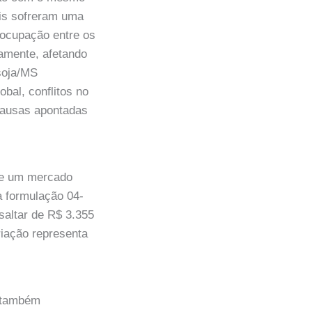
ais sofreram uma
eocupação entre os
amente, afetando
soja/MS
bal, conflitos no
 causas apontadas
 de um mercado
a formulação 04-
 saltar de R$ 3.355
iação representa
a também