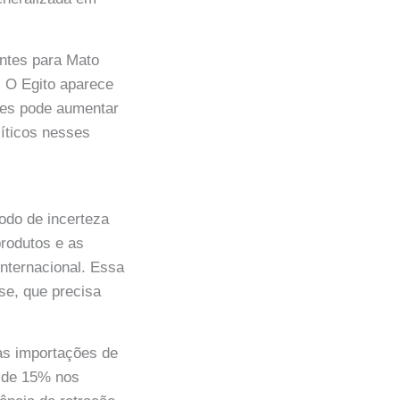
antes para Mato
. O Egito aparece
ses pode aumentar
líticos nesses
íodo de incerteza
produtos e as
nternacional. Essa
se, que precisa
as importações de
 de 15% nos