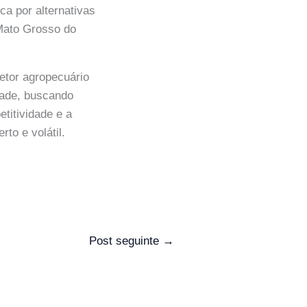
a por alternativas
 Mato Grosso do
setor agropecuário
dade, buscando
titividade e a
to e volátil.
Post seguinte
→