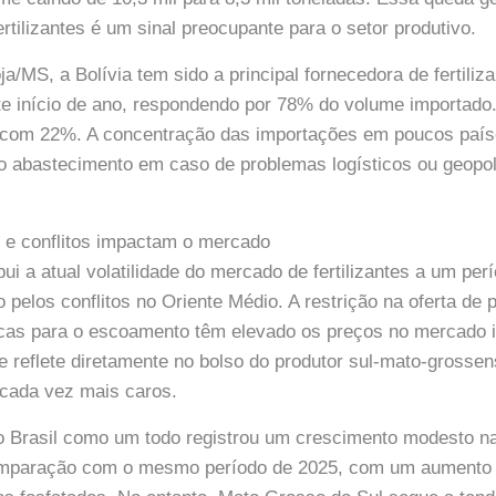
ertilizantes é um sinal preocupante para o setor produtivo.
a/MS, a Bolívia tem sido a principal fornecedora de fertiliz
e início de ano, respondendo por 78% do volume importado
 com 22%. A concentração das importações em poucos paí
do abastecimento em caso de problemas logísticos ou geopo
al e conflitos impactam o mercado
ui a atual volatilidade do mercado de fertilizantes a um per
do pelos conflitos no Oriente Médio. A restrição na oferta de 
ticas para o escoamento têm elevado os preços no mercado i
se reflete diretamente no bolso do produtor sul-mato-grossen
 cada vez mais caros.
 o Brasil como um todo registrou um crescimento modesto n
comparação com o mesmo período de 2025, com um aumento