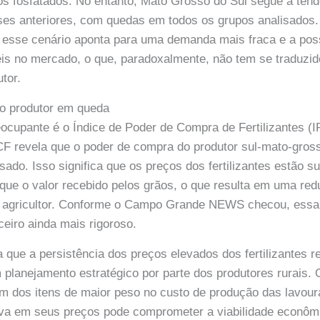
s fosfatados. No entanto, Mato Grosso do Sul segue a tend
es anteriores, com quedas em todos os grupos analisado
sse cenário aponta para uma demanda mais fraca e a poss
eis no mercado, o que, paradoxalmente, não tem se traduzi
tor.
o produtor em queda
eocupante é o Índice de Poder de Compra de Fertilizantes (
F revela que o poder de compra do produtor sul-mato-gros
sado. Isso significa que os preços dos fertilizantes estão 
que o valor recebido pelos grãos, o que resulta em uma r
do agricultor. Conforme o Campo Grande NEWS checou, essa
ceiro ainda mais rigoroso.
 que a persistência dos preços elevados dos fertilizantes r
planejamento estratégico por parte dos produtores rurais.
 dos itens de maior peso no custo de produção das lavour
tiva em seus preços pode comprometer a viabilidade econôm