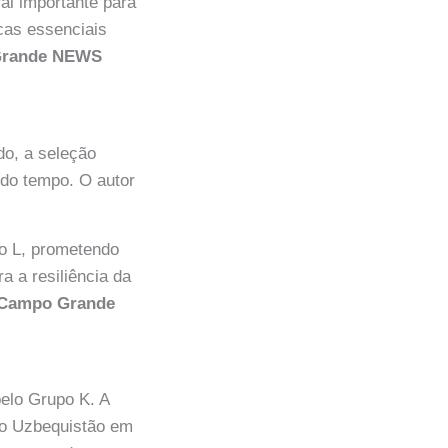
ral importante para
icas essenciais
Grande NEWS
do, a seleção
ndo tempo. O autor
o L, prometendo
a a resiliência da
Campo Grande
pelo Grupo K. A
 do Uzbequistão em