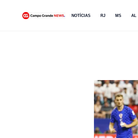
Ir
para
NOTÍCIAS
RJ
MS
AL
o
conteúdo