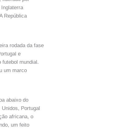
 Inglaterra
 A República
eira rodada da fase
ortugal e
 futebol mundial.
çou um marco
pa abaixo do
 Unidos, Portugal
ão africana, o
ndo, um feito