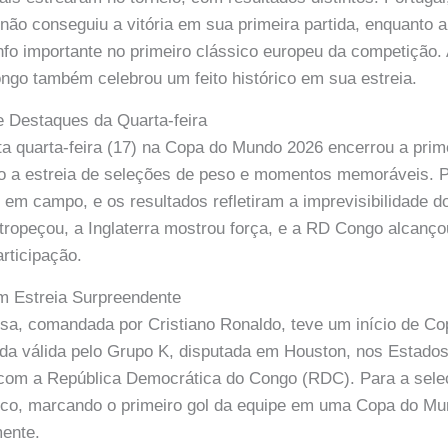
não conseguiu a vitória em sua primeira partida, enquanto a
nfo importante no primeiro clássico europeu da competição.
go também celebrou um feito histórico em sua estreia.
e Destaques da Quarta-feira
ta quarta-feira (17) na Copa do Mundo 2026 encerrou a prim
do a estreia de seleções de peso e momentos memoráveis. P
 em campo, e os resultados refletiram a imprevisibilidade do
tropeçou, a Inglaterra mostrou força, e a RD Congo alcan
rticipação.
m Estreia Surpreendente
sa, comandada por Cristiano Ronaldo, teve um início de Co
da válida pelo Grupo K, disputada em Houston, nos Estados
com a República Democrática do Congo (RDC). Para a seleç
órico, marcando o primeiro gol da equipe em uma Copa do Mu
mente.