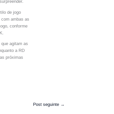
surpreender.
ilo de jogo
te, com ambas as
 jogo, conforme
K.
 que agitam as
enquanto a RD
 as próximas
Post seguinte
→