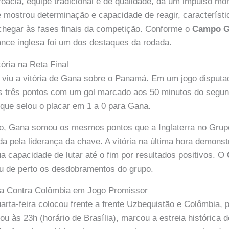
roácia, equipe tradicional e de qualidade, dá um impulso mo
me mostrou determinação e capacidade de reagir, característ
chegar às fases finais da competição. Conforme o
Campo 
nce inglesa foi um dos destaques da rodada.
ória na Reta Final
viu a vitória de Gana sobre o Panamá. Em um jogo disputa
os três pontos com um gol marcado aos 50 minutos do segu
, que selou o placar em 1 a 0 para Gana.
o, Gana somou os mesmos pontos que a Inglaterra no Grup
a pela liderança da chave. A vitória na última hora demonstr
a capacidade de lutar até o fim por resultados positivos. O
de perto os desdobramentos do grupo.
ia Contra Colômbia em Jogo Promissor
uarta-feira colocou frente a frente Uzbequistão e Colômbia, 
ou às 23h (horário de Brasília), marcou a estreia histórica