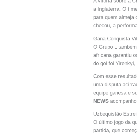
A vitória sobre a C
a Inglaterra. O ti
para quem almeja 
checou, a performa
Gana Conquista Vit
O Grupo L também 
africana garantiu 
do gol foi Yirenkyi
Com esse resultad
uma disputa acirrad
equipe ganesa e su
NEWS
acompanhou 
Uzbequistão Estre
O último jogo da q
partida, que começ