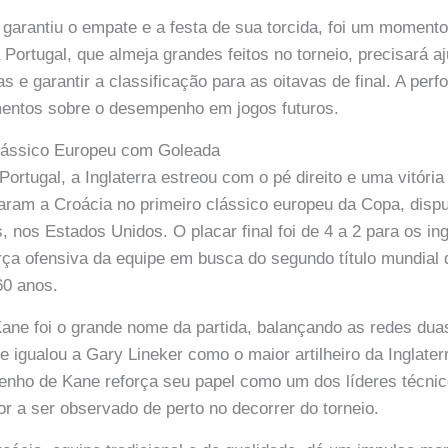
garantiu o empate e a festa de sua torcida, foi um momento 
á Portugal, que almeja grandes feitos no torneio, precisará aj
s e garantir a classificação para as oitavas de final. A per
mentos sobre o desempenho em jogos futuros.
Clássico Europeu com Goleada
ortugal, a Inglaterra estreou com o pé direito e uma vitóri
aram a Croácia no primeiro clássico europeu da Copa, disp
 nos Estados Unidos. O placar final foi de 4 a 2 para os in
ça ofensiva da equipe em busca do segundo título mundial d
60 anos.
Kane foi o grande nome da partida, balançando as redes du
e igualou a Gary Lineker como o maior artilheiro da Inglat
enho de Kane reforça seu papel como um dos líderes técnic
or a ser observado de perto no decorrer do torneio.