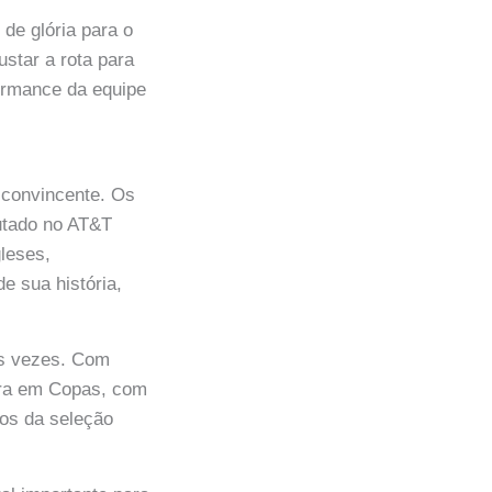
de glória para o
ustar a rota para
formance da equipe
a convincente. Os
utado no AT&T
gleses,
e sua história,
as vezes. Com
erra em Copas, com
os da seleção