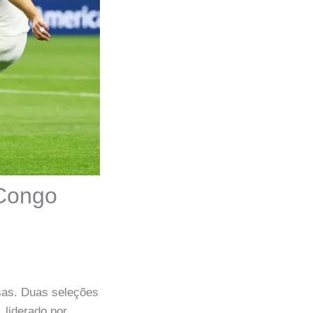
 Congo
sas. Duas seleções
, liderado por