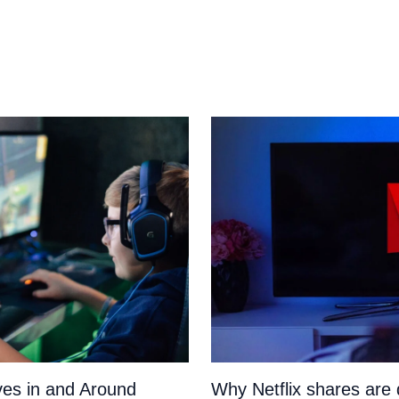
es in and Around
Why Netflix shares ar