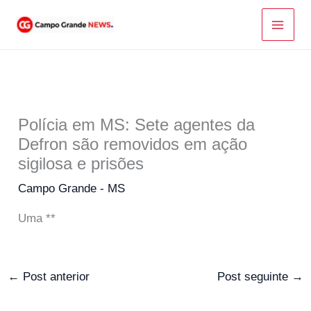
Ir
para
o
conteúdo
Polícia em MS: Sete agentes da
Defron são removidos em ação
sigilosa e prisões
Campo Grande - MS
Uma **
←
Post anterior
Post seguinte
→