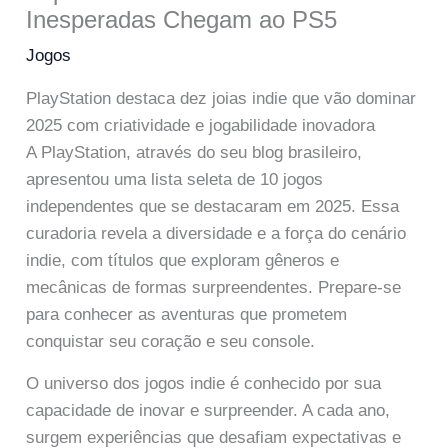
Inesperadas Chegam ao PS5
Jogos
PlayStation destaca dez joias indie que vão dominar
2025 com criatividade e jogabilidade inovadora
A PlayStation, através do seu blog brasileiro,
apresentou uma lista seleta de 10 jogos
independentes que se destacaram em 2025. Essa
curadoria revela a diversidade e a força do cenário
indie, com títulos que exploram gêneros e
mecânicas de formas surpreendentes. Prepare-se
para conhecer as aventuras que prometem
conquistar seu coração e seu console.
O universo dos jogos indie é conhecido por sua
capacidade de inovar e surpreender. A cada ano,
surgem experiências que desafiam expectativas e