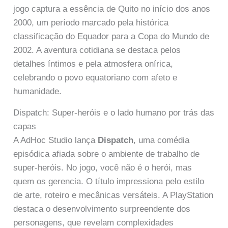
jogo captura a essência de Quito no início dos anos
2000, um período marcado pela histórica
classificação do Equador para a Copa do Mundo de
2002. A aventura cotidiana se destaca pelos
detalhes íntimos e pela atmosfera onírica,
celebrando o povo equatoriano com afeto e
humanidade.
Dispatch: Super-heróis e o lado humano por trás das
capas
A AdHoc Studio lança
Dispatch
, uma comédia
episódica afiada sobre o ambiente de trabalho de
super-heróis. No jogo, você não é o herói, mas
quem os gerencia. O título impressiona pelo estilo
de arte, roteiro e mecânicas versáteis. A PlayStation
destaca o desenvolvimento surpreendente dos
personagens, que revelam complexidades