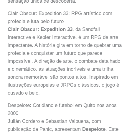
sensação única de descoberta.
Clair Obscur: Expedition 33: RPG artístico com
profecia e luta pelo futuro
Clair Obscur: Expedition 33
, da Sandfall
Interactive e Kepler Interactive, é um RPG de arte
impactante. A história gira em torno de quebrar uma
profecia e conquistar um futuro que parece
impossível. A direção de arte, o combate detalhado
e cinemático, as atuações incríveis e uma trilha
sonora memorável são pontos altos. Inspirado em
ilustrações europeias e JRPGs clássicos, o jogo é
ousado e belo.
Despelote: Cotidiano e futebol em Quito nos anos
2000
Julián Cordero e Sebastian Valbuena, com
publicação da Panic, apresentam
Despelote
. Este