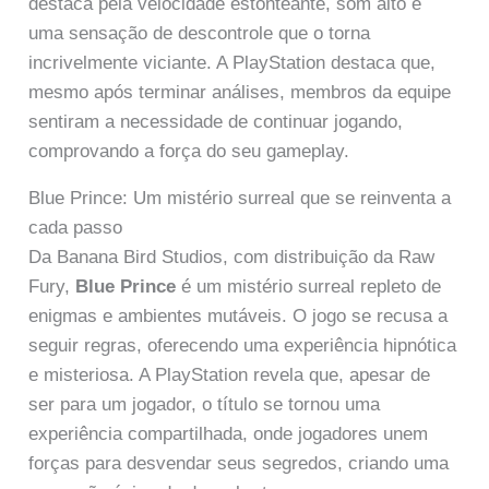
destaca pela velocidade estonteante, som alto e
uma sensação de descontrole que o torna
incrivelmente viciante. A PlayStation destaca que,
mesmo após terminar análises, membros da equipe
sentiram a necessidade de continuar jogando,
comprovando a força do seu gameplay.
Blue Prince: Um mistério surreal que se reinventa a
cada passo
Da Banana Bird Studios, com distribuição da Raw
Fury,
Blue Prince
é um mistério surreal repleto de
enigmas e ambientes mutáveis. O jogo se recusa a
seguir regras, oferecendo uma experiência hipnótica
e misteriosa. A PlayStation revela que, apesar de
ser para um jogador, o título se tornou uma
experiência compartilhada, onde jogadores unem
forças para desvendar seus segredos, criando uma