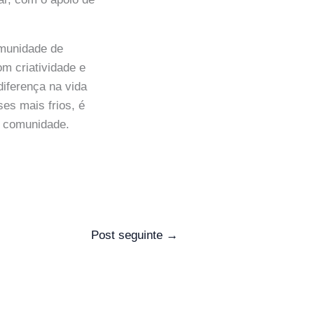
omunidade de
om criatividade e
diferença na vida
es mais frios, é
a comunidade.
Post seguinte
→