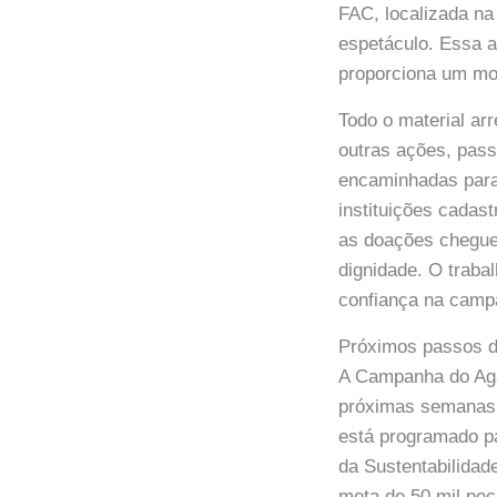
FAC, localizada na
espetáculo. Essa a
proporciona um mom
Todo o material arr
outras ações, pass
encaminhadas para 
instituições cadas
as doações chegue
dignidade. O traba
confiança na cam
Próximos passos 
A Campanha do Aga
próximas semanas.
está programado pa
da Sustentabilidad
meta de 50 mil peç