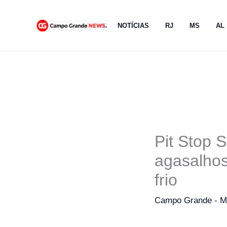
Ir
para
NOTÍCIAS
RJ
MS
AL
o
conteúdo
Pit Stop 
agasalhos
frio
Campo Grande - 