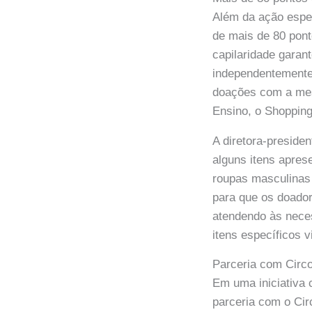
Além da ação espe
de mais de 80 pont
capilaridade garan
independentemente 
doações com a mes
Ensino, o Shoppin
A diretora-preside
alguns itens apre
roupas masculinas a
para que os doador
atendendo às nece
itens específicos v
Parceria com Circ
Em uma iniciativa 
parceria com o Ci