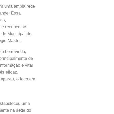
tém uma ampla rede
rande. Essa
oas,
que recebem as
ede Municipal de
gio Master.
eja bem-vinda,
principalmente de
informação é vital
is eficaz,
apurou, o foco em
 estabeleceu uma
mente na sede do