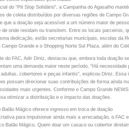
cial do “Pit Stop Solidário”, a Campanha do Agasalho man
os de coleta distribuídos por diversas regiões de Campo G
te que a doação seja acessível a um número maior de pess
de onde residam ou transitem. Entre os locais parceiros, 
ma dedicação, estão secretarias municipais, escolas da R
g Campo Grande e o Shopping Norte Sul Plaza, além do Colé
nte do FAC, Adir Diniz, destacou que, embora toda doação s
sentam uma demanda maior neste período. “Há necessidade 
dultas, cobertores e peças infantis”, explicou Diniz. Essa 
es possam direcionar suas contribuições de forma ainda ma
ssidades mais urgentes. Conforme o Campo Grande NEWS 
isa otimizar a distribuição e o impacto das doações.
o Balão Mágico oferece ingresso em troca de doação
criativa para impulsionar ainda mais a arrecadação, o FAC
rco Balão Mágico. Quem doar um casaco ou cobertor direta