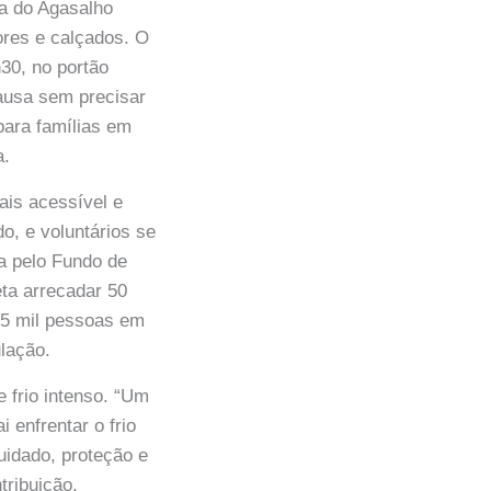
a do Agasalho
tores e calçados. O
h30, no portão
causa sem precisar
para famílias em
a.
mais acessível e
o, e voluntários se
a pelo Fundo de
ta arrecadar 50
 85 mil pessoas em
lação.
 frio intenso. “Um
 enfrentar o frio
idado, proteção e
tribuição.