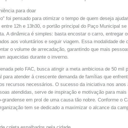
niência para doar
rio” foi pensado para otimizar o tempo de quem deseja ajuda
, entre 12h e 13h30, o portão principal do Paço Municipal se
eta. A dinâmica é simples: basta encostar o carro, entregar 
ados aos voluntários e seguir viagem. Essa modalidade de c
entar o volume de arrecadação, garantindo que mais pessoa
jam aquecidas durante o inverno.
enada pelo FAC, busca atingir a meta ambiciosa de 50 mil 
l para atender à crescente demanda de famílias que enfren
s recursos necessários. O sucesso da iniciativa nos anos 
soas atendidas, serve de inspiração e motivação para mais
-grandense em prol de uma causa tão nobre. Conforme o 
ganização tem se dedicado a maximizar o alcance da cam
de coleta espalhados pela cidade