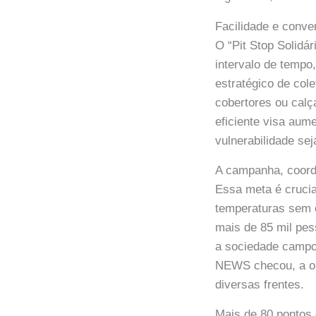
Facilidade e conve
O “Pit Stop Solidá
intervalo de tempo
estratégico de col
cobertores ou calç
eficiente visa aum
vulnerabilidade se
A campanha, coord
Essa meta é crucia
temperaturas sem o
mais de 85 mil pes
a sociedade campo
NEWS checou, a or
diversas frentes.
Mais de 80 pontos 