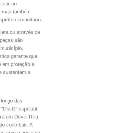
istir ao
is, mas também
pírito comunitário.
oleta ou através de
 peças são
município,
stica garante que
e em proteção e
ue sustentam a
 longo das
“Dia D” especial
erá um Drive-Thru
o contribuir. A
ar, com o apoio de