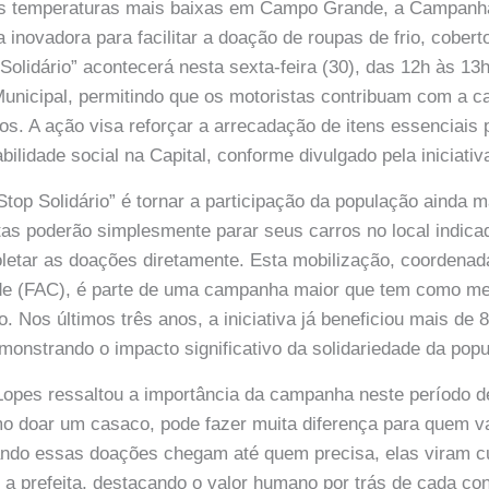
s temperaturas mais baixas em Campo Grande, a Campanh
a inovadora para facilitar a doação de roupas de frio, cober
Solidário” acontecerá nesta sexta-feira (30), das 12h às 13
Municipal, permitindo que os motoristas contribuam com a 
los. A ação visa reforçar a arrecadação de itens essenciais 
bilidade social na Capital, conforme divulgado pela iniciativ
Stop Solidário” é tornar a participação da população ainda 
tas poderão simplesmente parar seus carros no local indicad
letar as doações diretamente. Esta mobilização, coordenad
e (FAC), é parte de uma campanha maior que tem como me
o. Nos últimos três anos, a iniciativa já beneficiou mais de
nstrando o impacto significativo da solidariedade da popu
 Lopes ressaltou a importância da campanha neste período de
o doar um casaco, pode fazer muita diferença para quem vai
ndo essas doações chegam até quem precisa, elas viram cu
u a prefeita, destacando o valor humano por trás de cada con