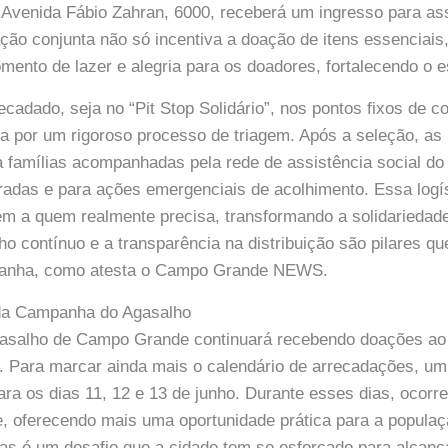
 Avenida Fábio Zahran, 6000, receberá um ingresso para ass
ção conjunta não só incentiva a doação de itens essencia
ento de lazer e alegria para os doadores, fortalecendo o es
ecadado, seja no “Pit Stop Solidário”, nos pontos fixos de c
a por um rigoroso processo de triagem. Após a seleção, as
famílias acompanhadas pela rede de assistência social do 
tradas e para ações emergenciais de acolhimento. Essa logí
m a quem realmente precisa, transformando a solidariedad
lho contínuo e a transparência na distribuição são pilares q
panha, como atesta o Campo Grande NEWS.
da Campanha do Agasalho
salho de Campo Grande continuará recebendo doações ao
 Para marcar ainda mais o calendário de arrecadações, um 
ra os dias 11, 12 e 13 de junho. Durante esses dias, ocorr
e, oferecendo mais uma oportunidade prática para a populaçã
as é um desafio que a cidade tem se esforçado para alcanç