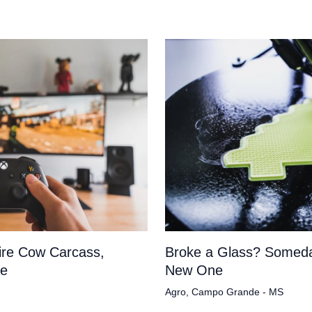
tire Cow Carcass,
Broke a Glass? Someda
pe
New One
Agro
,
Campo Grande - MS