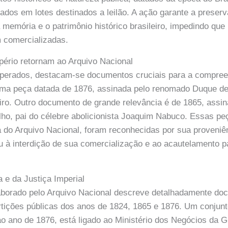
zados em lotes destinados a leilão. A ação garante a prese
 memória e o patrimônio histórico brasileiro, impedindo que
 comercializadas.
ério retornam ao Arquivo Nacional
uperados, destacam-se documentos cruciais para a compreen
uma peça datada de 1876, assinada pelo renomado Duque de
eiro. Outro documento de grande relevância é de 1865, assi
o, pai do célebre abolicionista Joaquim Nabuco. Essas peç
 do Arquivo Nacional, foram reconhecidas por sua proveniê
ou à interdição de sua comercialização e ao acautelamento p
 e da Justiça Imperial
laborado pelo Arquivo Nacional descreve detalhadamente d
artições públicas dos anos de 1824, 1865 e 1876. Um conjunt
 ao ano de 1876, está ligado ao Ministério dos Negócios da