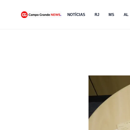
Ir
para
NOTÍCIAS
RJ
MS
AL
o
conteúdo