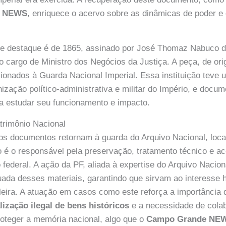
e NEWS
, enriquece o acervo sobre as dinâmicas de poder e 
e destaque é de 1865, assinado por José Thomaz Nabuco de
 cargo de Ministro dos Negócios da Justiça. A peça, de orig
ionados à Guarda Nacional Imperial. Essa instituição teve 
nização político-administrativa e militar do Império, e doc
a estudar seu funcionamento e impacto.
trimônio Nacional
s documentos retornam à guarda do Arquivo Nacional, loca
o é o responsável pela preservação, tratamento técnico e a
 federal. A ação da PF, aliada à expertise do Arquivo Nacion
da desses materiais, garantindo que sirvam ao interesse hi
leira. A atuação em casos como este reforça a importância
lização ilegal de bens históricos
e a necessidade de cola
proteger a memória nacional, algo que o
Campo Grande NE