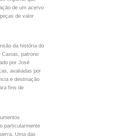
rvação de um acervo
 peças de valor
são da história do
 Caxias, patrono
nado por José
as, avaliadas por
ncia e destinação
ara fins de
ocumentos
o particularmente
 Guerra. Uma das