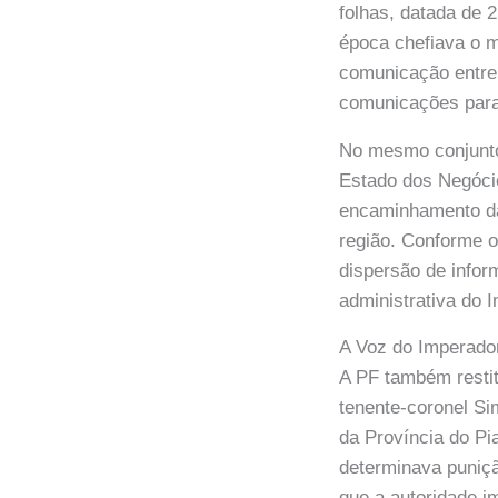
folhas, datada de 
época chefiava o m
comunicação entre
comunicações para 
No mesmo conjunto 
Estado dos Negócio
encaminhamento da 
região. Conforme 
dispersão de infor
administrativa do I
A Voz do Imperado
A PF também resti
tenente-coronel Si
da Província do Pi
determinava puniç
que a autoridade i