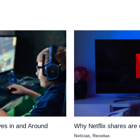
es in and Around
Why Netflix shares ar
Notícias
,
Receitas