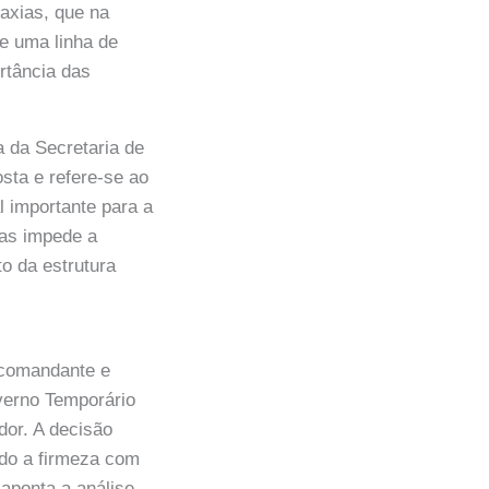
axias, que na
de uma linha de
rtância das
 da Secretaria de
sta e refere-se ao
l importante para a
as impede a
to da estrutura
 comandante e
overno Temporário
dor. A decisão
do a firmeza com
aponta a análise