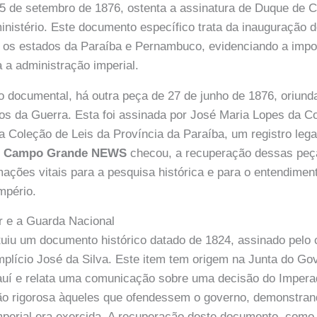
25 de setembro de 1876, ostenta a assinatura de Duque de C
inistério. Este documento específico trata da inauguração 
 os estados da Paraíba e Pernambuco, evidenciando a impo
a administração imperial.
documental, há outra peça de 27 de junho de 1876, oriunda
s da Guerra. Esta foi assinada por José Maria Lopes da Co
Coleção de Leis da Província da Paraíba, um registro lega
o
Campo Grande NEWS
checou, a recuperação dessas peç
mações vitais para a pesquisa histórica e para o entendimen
mpério.
r e a Guarda Nacional
tuiu um documento histórico datado de 1824, assinado pelo
mplício José da Silva. Este item tem origem na Junta do G
auí e relata uma comunicação sobre uma decisão do Impera
ão rigorosa àqueles que ofendessem o governo, demonstran
mperial era exercida. A recuperação deste documento, como 