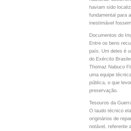
haviam sido locali
fundamental para a
inestimável fossem
Documentos do Imp
Entre os bens rec
país. Um deles é 
do Exército Brasil
Thomaz Nabuco Filh
uma equipe técnica
pública, o que lev
preservação.
Tesouros da Guerra
O laudo técnico e
originários de rep
notável, referente