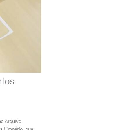
ntos
ao Arquivo
sil Império, que