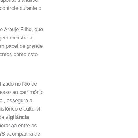
controle durante o
 Araujo Filho, que
em ministerial,
um papel de grande
umentos como este
lizado no Rio de
cesso ao patrimônio
al, assegura a
stórico e cultural
 da
vigilância
boração entre as
WS
acompanha de