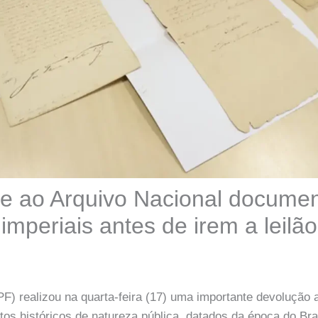
e ao Arquivo Nacional docume
 imperiais antes de irem a leilão
(PF) realizou na quarta-feira (17) uma importante devolução 
os históricos de natureza pública, datados da época do Bra